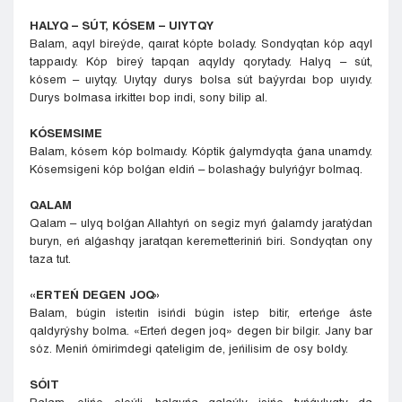
HALYQ – SÚT, KÓSEM – UIYTQY
Balam, aqyl bireýde, qaırat kópte bolady. Sondyqtan kóp aqyl
tappaıdy. Kóp bireý tapqan aqyldy qorytady. Halyq – sút,
kósem – uıytqy. Uıytqy durys bolsa sút baýyrdaı bop uıyıdy.
Durys bolmasa irkitteı bop irıdi, sony bilip al.
KÓSEMSIME
Balam, kósem kóp bolmaıdy. Kóptik ǵalymdyqta ǵana unamdy.
Kósemsigeni kóp bolǵan eldiń – bolashaǵy bulyńǵyr bolmaq.
QALAM
Qalam – ulyq bolǵan Allahtyń on segiz myń ǵalamdy jaratýdan
buryn, eń alǵashqy jaratqan keremetteriniń biri. Sondyqtan ony
taza tut.
«ERTEŃ DEGEN JOQ»
Balam, búgin isteıtin isińdi búgin istep bitir, erteńge áste
qaldyrýshy bolma. «Erteń degen joq» degen bir bilgir. Jany bar
sóz. Meniń ómirimdegi qateligim de, jeńilisim de osy boldy.
SÓIT