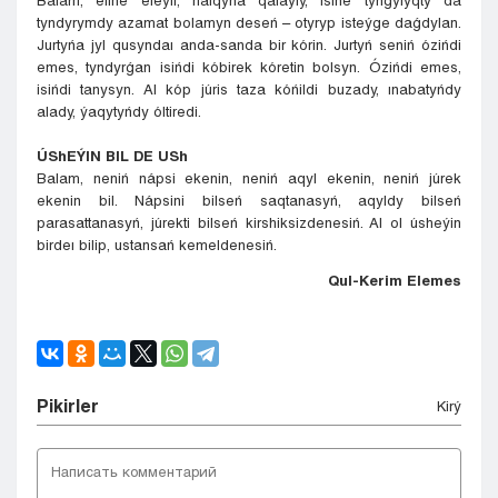
Balam, elińe eleýli, halqyńa qalaýly, isińe tyńǵylyqty da
tyndyrymdy azamat bolamyn deseń – otyryp isteýge daǵdylan.
Jurtyńa jyl qusyndaı anda-sanda bir kórin. Jurtyń seniń ózińdi
emes, tyndyrǵan isińdi kóbirek kóretin bolsyn. Ózińdi emes,
isińdi tanysyn. Al kóp júris taza kóńildi buzady, ınabatyńdy
alady, ýaqytyńdy óltiredi.
ÚShEÝIN BIL DE USh
Balam, neniń nápsi ekenin, neniń aqyl ekenin, neniń júrek
ekenin bil. Nápsini bilseń saqtanasyń, aqyldy bilseń
parasattanasyń, júrekti bilseń kirshiksizdenesiń. Al ol úsheýin
birdeı bilip, ustansań kemeldenesiń.
Qul-Kerim Elemes
Pіkіrler
Kіrý