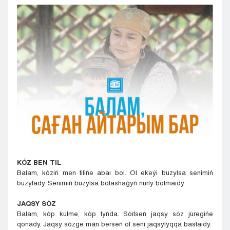
Kyzylorda
Pavlodar
Petropavlovsk
Semeı
Taldykorgan
Taraz
Týrkestan
Ýralsk
Ýst-Kamenogorsk
Shymkent
KÓZ BEN TIL
Balam, kóziń men tilińe abaı bol. Ol ekeýi buzylsa senimiń
buzylady. Senimiń buzylsa bolashaǵyń nurly bolmaıdy.
JAQSY SÓZ
Balam, kóp kúlme, kóp tyńda. Sóıtseń jaqsy sóz júregińe
qonady. Jaqsy sózge mán berseń ol seni jaqsylyqqa bastaıdy.