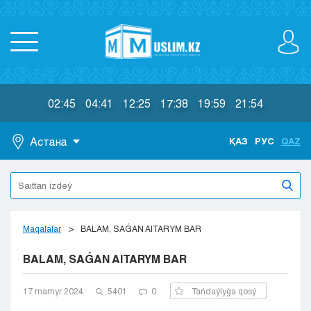
02:45
04:41
12:25
17:38
19:59
21:54
Астана
ҚАЗ
РУС
QAZ
Astana
Almaty
Aktaý
Aktobe
Maqalalar
BALAM, SAǴAN AITARYM BAR
Atyraý
BALAM, SAǴAN AITARYM BAR
Jezkazgan
Karaganda
Kokshetaý
17 mamyr 2024
5401
0
Tańdaýlyǵa qosý
Kostanaı