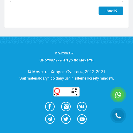
Jóneltý
Контакты
Виртуальный тур по мечети
© Мечеть «Хазрет Султан», 2012-2021
Saıt materıaldaryn qoldaný úshіn sіlteme kórsetý mіndettі.