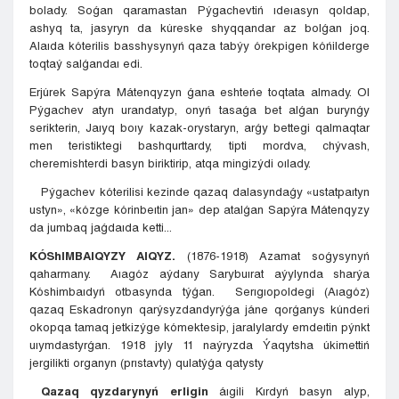
bolady. Soǵan qaramastan Pýgachevtiń ıdeıasyn qoldap,
ashyq ta, jasyryn da kúreske shyqqandar az bolǵan joq.
Alaıda kóterilis basshysynyń qaza tabýy órekpigen kóńilderge
toqtaý salǵandaı edi.
Erjúrek Sapýra Mátenqyzyn ǵana eshteńe toqtata almady. Ol
Pýgachev atyn urandatyp, onyń tasaǵa bet alǵan burynǵy
serikterin, Jaıyq boıy kazak-orystaryn, arǵy bettegi qalmaqtar
men teristiktegi bashqurttardy, tipti mordva, chývash,
cheremishterdi basyn biriktirip, atqa mingizýdi oılady.
Pýgachev kóterilisi kezinde qazaq dalasyndaǵy «ustatpaıtyn
ustyn», «kózge kórinbeıtin jan» dep atalǵan Sapýra Mátenqyzy
da jumbaq jaǵdaıda ketti...
KÓShIMBAIQYZY AIQYZ.
(1876-1918) Azamat soǵysynyń
qaharmany. Aıagóz aýdany Sarybuırat aýylynda sharýa
Kóshimbaıdyń otbasynda týǵan. Serıgıopoldegi (Aıagóz)
qazaq Eskadronyn qarýsyzdandyrýǵa jáne qorǵanys kúnderi
okopqa tamaq jetkizýge kómektesip, jaralylardy emdeıtin pýnkt
uıymdastyrǵan. 1918 jyly 11 naýryzda Ýaqytsha úkimettiń
jergilikti organyn (prıstavty) qulatýǵa qatysty
Qazaq qyzdarynyń erligin
áıgili Kırdyń basyn alyp,