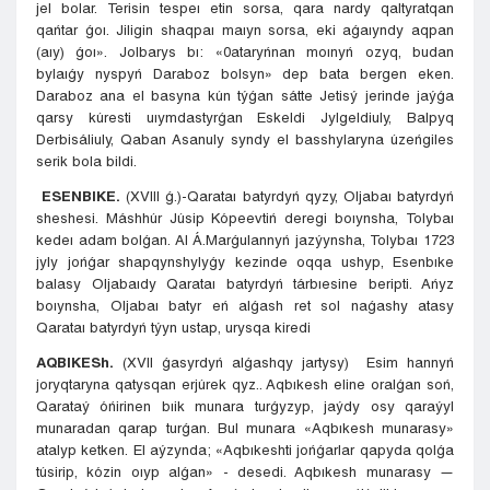
jel bolar. Terisin tespeı etin sorsa, qara nardy qaltyratqan
qańtar ǵoı. Jiligin shaqpaı maıyn sorsa, eki aǵaıyndy aqpan
(aıy) ǵoı». Jolbarys bı: «0ataryńnan moınyń ozyq, budan
bylaıǵy nyspyń Daraboz bolsyn» dep bata bergen eken.
Daraboz ana el basyna kún týǵan sátte Jetisý jerinde jaýǵa
qarsy kúresti uıymdastyrǵan Eskeldi Jylgeldiuly, Balpyq
Derbisáliuly, Qaban Asanuly syndy el basshylaryna úzeńgiles
serik bola bildi.
ESENBIKE
.
(XVIII ǵ.)-Qarataı batyrdyń qyzy, Oljabaı batyrdyń
sheshesi. Máshhúr Júsip Kópeevtiń deregi boıynsha, Tolybaı
kedeı adam bolǵan. Al Á.Marǵulannyń jazýynsha, Tolybaı 1723
jyly jońǵar shapqynshylyǵy kezinde oqqa ushyp, Esenbıke
balasy Oljabaıdy Qarataı batyrdyń tárbıesine beripti. Ańyz
boıynsha, Oljabaı batyr eń alǵash ret sol naǵashy atasy
Qarataı batyrdyń týyn ustap, urysqa kiredi
AQBIKESh
.
(XVII ǵasyrdyń alǵashqy jartysy) Esim hannyń
joryqtaryna qatysqan erjúrek qyz.. Aqbıkesh eline oralǵan soń,
Qarataý óńirinen bıik munara turǵyzyp, jaýdy osy qaraýyl
munaradan qarap turǵan. Bul munara «Aqbıkesh munarasy»
atalyp ketken. El aýzynda; «Aqbıkeshti jońǵarlar qapyda qolǵa
túsirip, kózin oıyp alǵan» - desedi. Aqbıkesh munarasy —