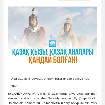
Kyzylorda
Pavlodar
Petropavlovsk
Semeı
Taldykorgan
Taraz
Týrkestan
Ýralsk
Ýst-Kamenogorsk
Shymkent
Asa qabyletti, oqyǵan, erjúrek, batyr analar sansyz kóp!
Olar:
SYLANDY ANA
.
(VII-VIII ǵ.) El aýzyndaǵy ańyz-áfsanalar men
shejire derekteri boıynsha, Sylandy ana — Uly júzge kiretin,
Báıdibektiń nemereleri, Jálmenbettiń uldary bolyp keletin Ysty,