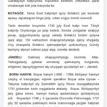
Qarataýdyń batysynda. Aqsúmbe kentinen ońtústikke qaraı
ornalasqan bıik jota basynda tur.
BOTAGÓZ.
Tama Eset batyrdyń qyzy Botakóz jas kezinde
apasy Japalaqpen birge júrip, odan soǵys ónerin úırenedi.
Tarıhı derekter boıynsha 1742 jyly Eset batyr men Tileýli
batyrdy Orynborǵa jol júrip ketedi. Sonda Jońǵarlar shabýyl
jasap, qýǵynshylardy qyryp salady. Botakóz birden qolyna
qarý alyp, 150 sarbazben shapqynshylarǵa qarsy shyǵady.
Osy shaıqasta Botakóz qalmaqtardyń qolbasshysy Qondy
taıshyny atynyń ústinen julyp alyp, súıretip áketedi.
JÁNDELI
. Qalmaq shapqynshylyǵy kezinde, Altaı-
Tarbaǵataıdy qytaılar ıemdenip qalmaqshy bolǵanda,
erligimen, tapqyrlyǵymen aty shyqqan qyzdardyń bir – Jándeli.
BOPAI HANYM
. Bopaı hanym (1690 - 1780) Ábilqaıyr hannyń
zaıyby, el basqarǵan, erjúrek qaıratker. Bopaı adaı rýynan –
Tabynaı batyrdyń uly Súıindiktiń qyzy. Reseı muraǵattarynda
1731 jyldardan keıin oqıǵalarda atalady. Bopaı, Ábilqaıyrdyń
jary ǵana emes, hannyń barlyq qadamdaryn qoldaýshysy
edi. Bopaıdyń 1748 j. 5 qazanda Elızoveta Petrovnaǵa, 1731
jyly 22 qarasha patshaıym Anna Ioanovnaǵa jazǵan hatynan