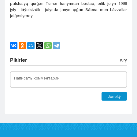
patshalyq qurǵan Tumar hanymnan bastap, erlik jolyn 1986
jyly táýelsizdik jolynda janyn qıǵan Sábıra men Lázzattar
jalǵastyrady.
Pіkіrler
Kіrý
Jóneltý