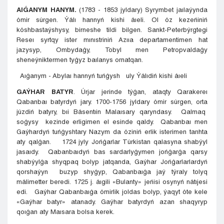
AIǴANYM HANYM.
(1783 - 1853 jyldary) Syrymbet jaılaýynda
ómir súrgen. Ýálı hannyń kishi áıeli. Ol óz kezeńiniń
kóshbastaýshysy, birneshe tildi bilgen. Sankt-Peterbýrgtegi
Reseı syrtqy ister mınıstriniń Azııa departamentimen hat
jazysyp, Ombydaǵy, Tobyl men Petropvaldaǵy
sheneýniktermen tyǵyz baılanys ornatqan.
Aıǵanym - Abylaı hannyń tuńǵysh uly Ýálıdiń kishi áıeli
GAÝHAR BATYR
. Úrjar jerinde týǵan, ataqty Qarakereı
Qabanbaı batyrdyń jary. 1700-1756 jyldary ómir súrgen, orta
júzdiń batyry, bıi Básentıin Malaısary qaryndasy. Qalmaq
soǵysy kezinde erligimen el esinde qaldy. Qabanbaı men
Gaýhardyń tuńǵyshtary Nazym da óziniń erlik isterimen tarıhta
aty qalǵan. 1724 jyly Jońǵarlar Túrkistan qalasyna shabýyl
jasaıdy. Qabanbaıdyń bas sardarlyǵymen jońǵarǵa qarsy
shabýylǵa shyqpaq bolyp jatqanda, Gaýhar Jońǵarlarlardyń
qorshaýyn buzyp shyǵyp, Qabanbaıǵa jaý týraly tolyq
málimetter beredi. 1725 j. áıgili «Bulanty» jeńisi osynyń nátıjesi
edi. Gaýhar Qabanbaıǵa ómirlik joldas bolyp, ýaqyt óte kele
«Gaýhar batyr» atanady. Gaýhar batyrdyń azan shaqyryp
qoıǵan aty Maısara bolsa kerek.