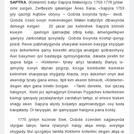
SAPÝRA.
(Kóktemir) batyr Sapýra Mátenqyzy 1753-1776 jyldar
ómir súrgen. Zertteýshi qalamger Ánes Saraı, «Sapýra 1753
jyly qazirgi Aqtóbe oblysy – Qobda boıynda týdy»- deıdi.
Qobda ózeni boıyn mekendegen Máten batyrdyń otbasynda
dúnıege kelgen. 22 jasar jas kelinshek Sapýra birinshi
kúıeýin qashqyn qalmaqtar óltirip ketip, ámeńgerlikpen
qaınysy Janbolatqa qosylady. Qobda boıynda kóship-qonyp
júredi. Reseı patshalyǵynda sharýalar kúresin basýǵa shyqqan
orys áskerlerine qarsy kúrestiń ańyzǵa aınalǵan qolbasshysy.
Áıel basymen qol bastaýǵa qymsynǵandaı, dalada júretin bir
qupııa tulǵa – «Kóktemir» týraly ańyz taratady. Barlyq is-
qımyldy sonyń atynan júrgizip, kózge kórinbeıtin kúresker
kelinshek shaıqasqa shyǵady. Alaıda, orys áskerleri onyń áıel
ekendigi týraly ǵana emes, tipti kim ekenin bilmeıdi, «Kóktemir»
degen atyn ǵana biletin bolǵan. «Tarıhı derekte, bul qazaq
halqynyń, Kishi júz aýmaǵynyń Emelıan Pýgachev kóterilisinen
keıingi qanquıly jazalaýlardyń zardabyn tartyp, el eńsesi túsken
shaǵy eken. Sapýra alysty boljaıtyn aqylmandyǵyn osy tusta
baıqatady. Ol taryqqan, ári qamyqqan halqyna pana boldy.
1775 jyldyń kúzinde Elek, Qobda ózenderi saǵasynda
otyrǵan tabyn, tama rýlarynyń halqy atqa minip, ereýilge
shyǵady. Bul qozǵalys tarıhta Kóktemir kóterilisi degen atqa ıe