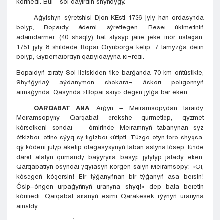
kórinedi. Bul – sol dáýirdiń shyndyǵy.
Aǵylshyn sýretshisi Djon KEstl 1736 jyly han ordasynda
bolyp, Bopaıdy ádemi sýrettegen. Reseı úkimetiniń
adamdarmen (40 shaqty) hat alysyp jáne jeke mór ustaǵan.
1751 jyly 8 shildede Bopaı Orynborǵa kelip, 7 tamyzǵa deıin
bolyp, Gýbernatordyń qabyldaýyna ki¬redi.
Bopaıdyń zıraty Sol-Iletskiden tike barǵanda 70 km ońtústikte,
Shyńǵyrlaý aýdanymen shekara¬ áskerı polıgonnyń
aımaǵynda. Qasynda «Bopaı saıy» degen jylǵa bar eken
QARQABAT ANA
. Arǵyn − Meıramsopydan taraıdy.
Meıramsopyny Qarqabat erekshe qurmettep, qyzmet
kórsetkeni sondaı — ómirinde Meıramnyń tabanynan syz
ótkizbeı, etine sýyq sý tıgizbeı kútipti. Túzge otyn tere shyqsa,
qý kódeni julyp ákelip otaǵasysynyń taban astyna tósep, túnde
dáret alatyn qumandy baýyryna basyp jylytyp jatady eken.
Qarqabattyń osyndaı yqylasyn kórgen saıyn Meıramsopy: «Oı,
kósegeń kógersin! Bir týǵanyńnan bir týǵanyń asa bersin!
Ósip−óngen urpaǵyńnyń uranyna shyq!» dep bata beretin
kórinedi. Qarqabat ananyń esimi Qarakesek rýynyń uranyna
aınaldy.