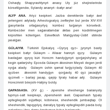
Oshaqty, Shapyrashtynyń anasy. Uly júz shejirelerinde
kórsetilgendeı, Sylandy ananyń –batyr ana!
ALYP ANA.
Ańyz keıipkeri. Jazba derekterde batyr áıel
jerlengeni aıtylady. Arheologııalyq zertteýler bul jerde XIV-XVI
ǵasyrlarda ortaǵasyrlyq kúmbez turǵanyn kórsetedi..
Kúmbezder men saǵanatamdar áktas pen kúıdirilmegen
kirpishten kóterilgen. Eskertkish Mańǵystaý-Ústirt stılinde
jasalǵan.
GÚLAIYM
.
Túrkiniń Epıkalyq «Qyryq qyz» jyrynyń basty
keıipkeri batyr Gúlaıym – Allaıar hannyń qyzy. Gúlaıym
bastaǵan qyryq kúń Horezm handyǵynyń qorǵaýshylary, el
kegin qaıtarýshy. Eposda Gúlaıym ákesinen Məyəli degen jerdi
syıǵa alady. Gúlaıym úshin qamal turǵyzylady. Gúlaıym 40
qyzben ákesiniń handyǵyn qorǵaıdy, 40 qyz jasaqtyń
qyzmeti – barlaý jasap, qaýip týraly habar aıtý. Gúlaıym
Horezmniń bıleýshi-Hatýny boldy.
QAPAShASh
.
(XV ǵ.) - Jıpenshe sheshenge baılanysty
tupmys-salt keıipkepi, Jıpensheniń áıeli. Qapashash typaly
eptegilepdiń sıýjettepi, kóbinese, sheshendik jumbaqtap. Ol
sheshendik, tapqyplyq, danalyq typaly eptegilepdiń paıda boly,
qalyptasy jáne damy tapıhymen tyǵyz baılanysty.