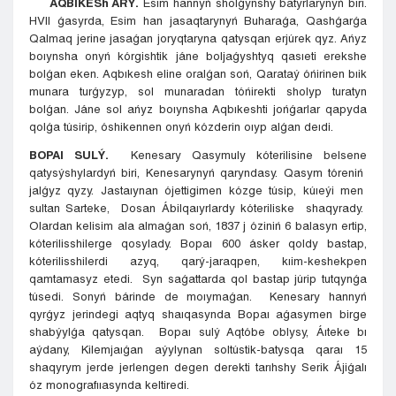
AQBIKESh ARÝ.
Esim hannyń sholǵynshy batyrlarynyń biri.
HVII ǵasyrda, Esim han jasaqtarynyń Buharaǵa, Qashǵarǵa
Qalmaq jerine jasaǵan joryqtaryna qatysqan erjúrek qyz. Ańyz
boıynsha onyń kórgishtik jáne boljaǵyshtyq qasıeti erekshe
bolǵan eken. Aqbıkesh eline oralǵan soń, Qarataý óńirinen bıik
munara turǵyzyp, sol munaradan tóńirekti sholyp turatyn
bolǵan. Jáne sol ańyz boıynsha Aqbıkeshti jońǵarlar qapyda
qolǵa túsirip, óshikennen onyń kózderin oıyp alǵan deıdi.
BOPAI SULÝ.
Kenesary Qasymuly kóterilisine belsene
qatysýshylardyń biri, Kenesarynyń qaryndasy. Qasym tóreniń
jalǵyz qyzy. Jastaıynan ójettigimen kózge túsip, kúıeýi men
sultan Sarteke, Dosan Ábilqaıyrlardy kóteriliske shaqyrady.
Olardan kelisim ala almaǵan soń, 1837 j óziniń 6 balasyn ertip,
kóterilisshilerge qosylady. Bopaı 600 ásker qoldy bastap,
kóterilisshilerdi azyq, qarý-jaraqpen, kıim-keshekpen
qamtamasyz etedi. Syn saǵattarda qol bastap júrip tutqynǵa
túsedi. Sonyń bárinde de moıymaǵan. Kenesary hannyń
qyrǵyz jerindegi aqtyq shaıqasynda Bopaı aǵasymen birge
shabýylǵa qatysqan. Bopaı sulý Aqtóbe oblysy, Áıteke bı
aýdany, Kilemjaıǵan aýylynan soltústik-batysqa qaraı 15
shaqyrym jerde jerlengen degen derekti tarıhshy Serik Ájiǵalı
óz monografııasynda keltiredi.