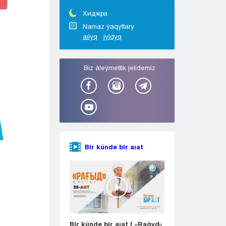
Taraz
Týrkestan
Хиджра
Ýralsk
Namaz ýaqyttary
aılyq
jyldyq
Ýst-Kamenogorsk
Shymkent
Bіz áleýmettіk jelіdemіz
Bir kúnde bir aıat
Bir kúnde bir aıat | «Raǵyd»