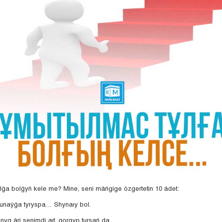
lǵa bolǵyń kele me? Mine, seni máńgige ózgertetin 10 ádet:
 unaýǵa tyryspa… Shynaıy bol.
anyq ári senimdi aıt, qorqyp tursań da.