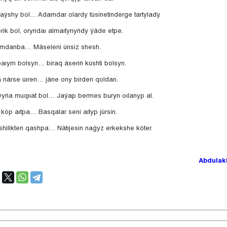
daýshy bol… Adamdar olardy túsinetinderge tartylady.
rik bol, oryndaı almaıtynyńdy ýáde etpe.
ymdanba… Máseleni únsiz shesh.
apaıym bolsyn… biraq áseriń kúshti bolsyn.
a nárse úıren… jáne ony birden qoldan.
ýyńa muqııat bol… Jaýap bermes buryn oılanyp al.
y kóp aıtpa… Basqalar seni aıtyp júrsin.
shilikten qashpa… Nátıjesin naǵyz erkekshe kóter.
Abdulak