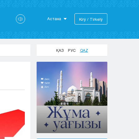
Астана
Kіrý / Tіrkelý
Astana
Almaty
Aktaý
ҚАЗ
РУС
QAZ
Aktobe
Atyraý
Jezkazgan
Karaganda
Kokshetaý
Kostanaı
Kyzylorda
Pavlodar
Petropavlovsk
Semeı
Taldykorgan