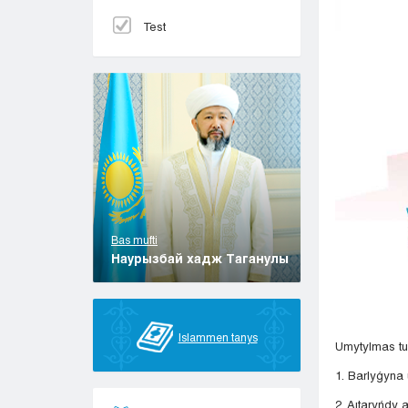
Test
Bas mufti
Наурызбай хадж Таганулы
Islammen tanys
Umytylmas tu
1. Barlyǵyna
2. Aıtaryńdy 