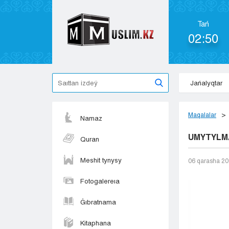
Tań
02:50
Jańalyqtar
Maqalalar
Namaz
UMYTYLMA
Quran
Meshit tynysy
06 qarasha 2
Fotogalereıa
Ǵıbratnama
Kitaphana