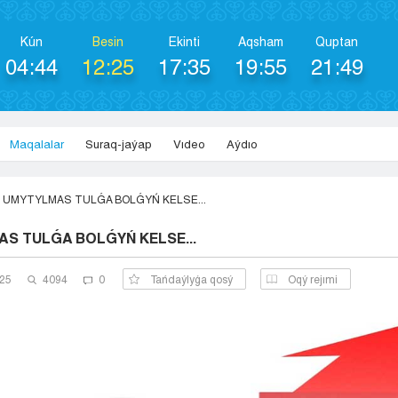
Kún
Besіn
Ekіntі
Aqsham
Quptan
04:44
12:25
17:35
19:55
21:49
Maqalalar
Suraq-jaýap
Vıdeo
Aýdıo
UMYTYLMAS TULǴA BOLǴYŃ KELSE...
S TULǴA BOLǴYŃ KELSE...
025
4094
0
Tańdaýlyǵa qosý
Оqý rejımi