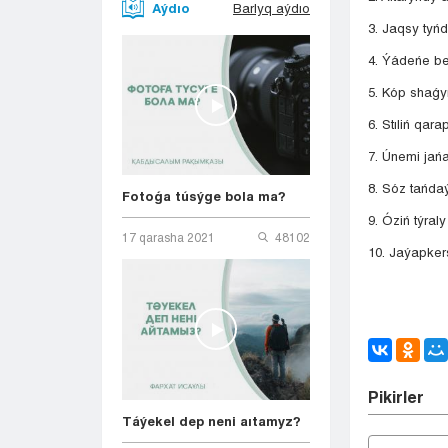
Aýdıo
Barlyq aýdıo
3. Jaqsy tyń
4. Ýádeńe be
5. Kóp shaǵ
6. Stıliń qar
7. Únemi jań
8. Sóz tańda
Fotoǵa túsýge bola ma?
9. Óziń týral
17 qarasha 2021
48102
10. Jaýapker
Pіkіrler
Táýekel dep neni aıtamyz?