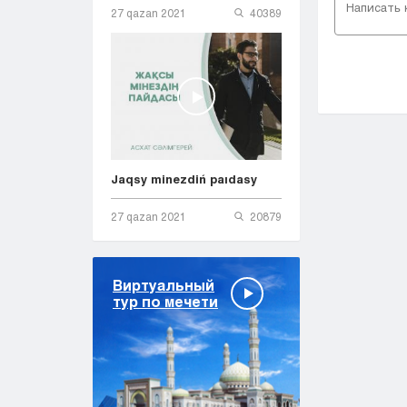
27 qazan 2021
40389
Jaqsy minezdiń paıdasy
27 qazan 2021
20879
Виртуальный
тур по мечети