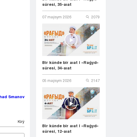
súresi, 35-aıat
07 maýsym 2026
2079
Bir kúnde bir aıat | «Raǵyd»
súresi, 34-aıat
05 maýsym 2026
2147
had Smanov
Kіrý
Bir kúnde bir aıat | «Raǵyd»
súresi, 12-aıat