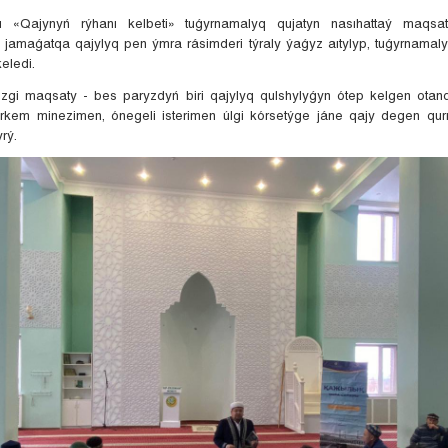
 «Qajynyń rýhanı kelbeti» tuǵyrnamalyq qujatyn nasıhattaý maqsa
e jamaǵatqa qajylyq pen ýmra rásimderi týraly ýaǵyz aıtylyp, tuǵyrnamaly
keledi.
izgi maqsaty - bes paryzdyń biri qajylyq qulshylyǵyn ótep kelgen ota
kem minezimen, ónegeli isterimen úlgi kórsetýge jáne qajy degen qurm
rý.