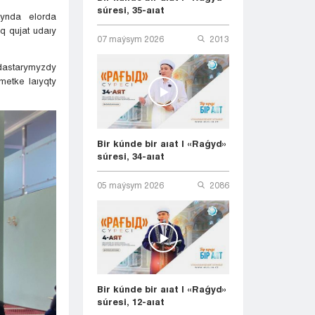
súresi, 35-aıat
tynda elorda
q qujat udaıy
07 maýsym 2026
2013
ndastarymyzdy
etke laıyqty
Bir kúnde bir aıat | «Raǵyd»
súresi, 34-aıat
05 maýsym 2026
2086
Bir kúnde bir aıat | «Raǵyd»
súresi, 12-aıat