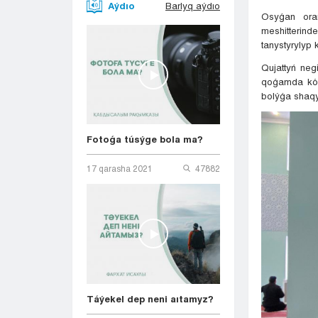
Aýdıo
Barlyq aýdıo
Osyǵan oraı
meshitterind
tanystyrylyp 
Qujattyń neg
qoǵamda kór
bolýǵa shaqy
Fotoǵa túsýge bola ma?
17 qarasha 2021
47882
Táýekel dep neni aıtamyz?