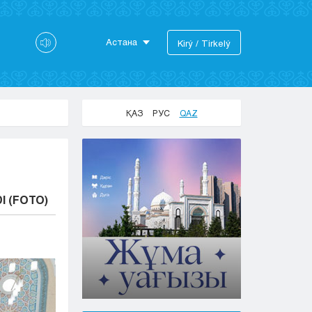
Астана
Kіrý / Tіrkelý
Astana
Almaty
Aktaý
ҚАЗ
РУС
QAZ
Aktobe
Atyraý
Jezkazgan
Karaganda
Kokshetaý
I (FOTO)
Kostanaı
Kyzylorda
Pavlodar
Petropavlovsk
Semeı
Taldykorgan