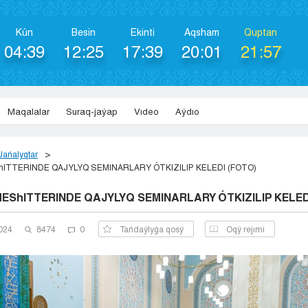
Kún
Besіn
Ekіntі
Aqsham
Quptan
04:39
12:25
17:39
20:01
21:57
Maqalalar
Suraq-jaýap
Vıdeo
Aýdıo
Jańalyqtar
ITTERINDE QAJYLYQ SEMINARLARY ÓTKIZILIP KELEDI (FOTO)
EShITTERINDE QAJYLYQ SEMINARLARY ÓTKIZILIP KELED
2024
8474
0
Tańdaýlyǵa qosý
Оqý rejımi