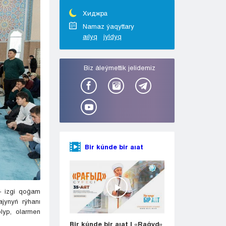
Taraz
Týrkestan
Хиджра
Ýralsk
Namaz ýaqyttary
aılyq
jyldyq
Ýst-Kamenogorsk
Shymkent
Bіz áleýmettіk jelіdemіz
Bir kúnde bir aıat
– izgi qoǵam
jynyń rýhanı
lyp, olarmen
Bir kúnde bir aıat | «Raǵyd»