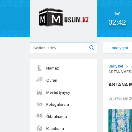
Tań
02:42
Jańalyqtar
Basty bet
Namaz
ASTANA MESh
Quran
ASTANA M
Meshit tynysy
09 jeltoqsan 
Fotogalereıa
Ǵıbratnama
Kitaphana