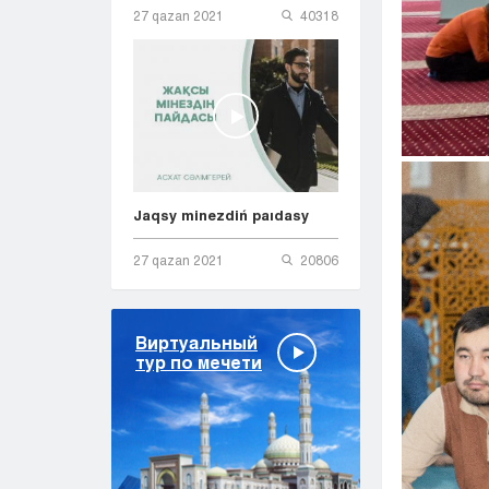
27 qazan 2021
40318
Jaqsy minezdiń paıdasy
27 qazan 2021
20806
Виртуальный
тур по мечети