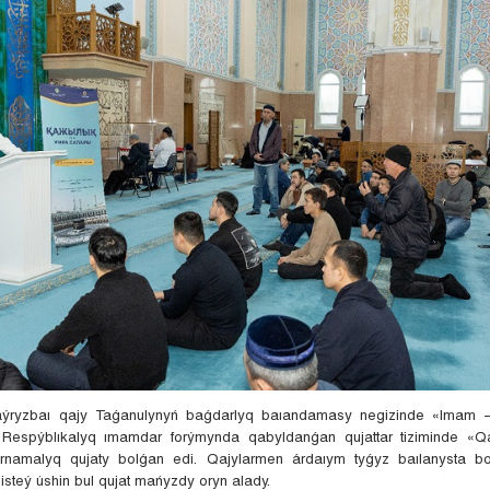
aýryzbaı qajy Taǵanulynyń baǵdarlyq baıandamasy negizinde «Imam 
 Respýblıkalyq ımamdar forýmynda qabyldanǵan qujattar tiziminde «Qa
ǵyrnamalyq qujaty bolǵan edi. Qajylarmen árdaıym tyǵyz baılanysta bo
s isteý úshin bul qujat mańyzdy oryn alady.