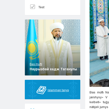
Test
Bas mufti
Наурызбай хадж Таганулы
Islammen tanys
Bas múftı N
jarshysy» V
kelbeti» tu
nátıjeli jumy