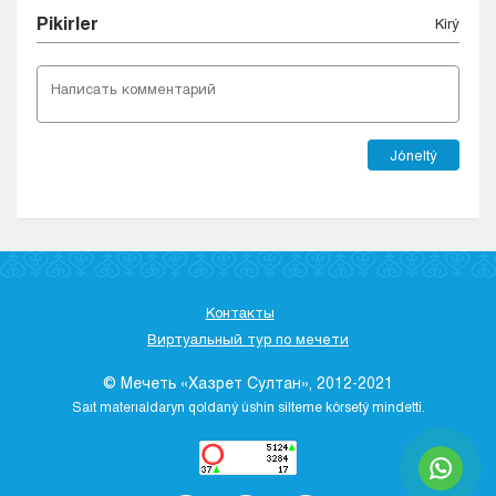
Pіkіrler
Kіrý
Jóneltý
Контакты
Виртуальный тур по мечети
© Мечеть «Хазрет Султан», 2012-2021
Saıt materıaldaryn qoldaný úshіn sіlteme kórsetý mіndettі.