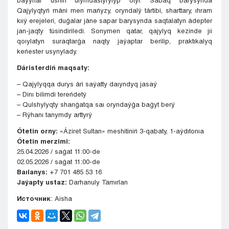
Qajylyqtyń máni men mańyzy, oryndalý tártibi, sharttary, ıhram
kııý erejeleri, duǵalar jáne sapar barysynda saqtalatyn ádepter
jan-jaqty túsindiriledi. Sonymen qatar, qajylyq kezinde jıi
qoıylatyn suraqtarǵa naqty jaýaptar berilip, praktıkalyq
keńester usynylady.
Dáristerdiń maqsaty:
– Qajylyqqa durys ári saýatty daıyndyq jasaý
– Dinı bilimdi tereńdetý
– Qulshylyqty sharıǵatqa saı oryndaýǵa baǵyt berý
– Rýhanı tanymdy arttyrý
Ótetin orny:
«Áziret Sultan» meshitiniń 3-qabaty, 1-aýdıtorııa
Ótetin merzimi:
25.04.2026 / saǵat 11:00-de
02.05.2026 / saǵat 11:00-de
Baılanys:
+7 701 485 53 16
Jaýapty ustaz:
Darhanuly Tamırlan
Источник
: Aisha