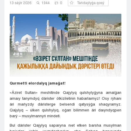
13 sáýіr 2026
1944
0
Tańdaýlyǵa qosý
Kyzylorda
Pavlodar
Petropavlovsk
Semeı
Taldykorgan
Taraz
Týrkestan
Ýralsk
Ýst-Kamenogorsk
Shymkent
Qurmetti elordalyq jamaǵat!
«Áziret Sultan» meshitinde Qajylyq qulshylyǵyna arnalǵan
arnaıy tanymdyq dárister ótkiziletinin habarlaımyz! Osy rýhanı
ári mańyzdy dáristerge belsendi qatysýǵa shaqyramyz.
Qajylyq – úlken qulshylyq, oǵan bilimmen ári daıyndyqpen
barý – musylmannyń mindeti.
Bul dárister Qajylyq saparyna nıet etken barsha musylman
baýyrlar úshin uıymdastyrylyp otyr. Sabaq barysynda