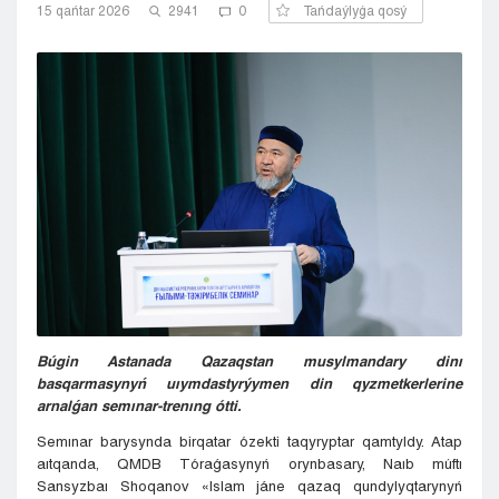
15 qańtar 2026
2941
0
Tańdaýlyǵa qosý
Kyzylorda
Pavlodar
Petropavlovsk
Semeı
Taldykorgan
Taraz
Týrkestan
Ýralsk
Ýst-Kamenogorsk
Shymkent
Búgin Astanada Qazaqstan musylmandary dinı
basqarmasynyń uıymdastyrýymen din qyzmetkerlerine
arnalǵan semınar-trenıng ótti.
Semınar barysynda birqatar ózekti taqyryptar qamtyldy. Atap
aıtqanda, QMDB Tóraǵasynyń orynbasary, Naıb múftı
Sansyzbaı Shoqanov «Islam jáne qazaq qundylyqtarynyń