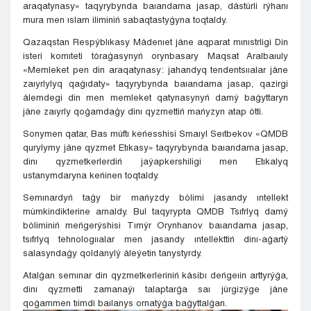
araqatynasy» taqyrybynda baıandama jasap, dástúrli rýhanı
mura men ıslam iliminiń sabaqtastyǵyna toqtaldy.
Qazaqstan Respýblıkasy Mádenıet jáne aqparat mınıstrligi Din
isteri komıteti tóraǵasynyń orynbasary Maqsat Aralbaıuly
«Memleket pen din araqatynasy: jahandyq tendentsııalar jáne
zaıyrlylyq qaǵıdaty» taqyrybynda baıandama jasap, qazirgi
álemdegi din men memleket qatynasynyń damý baǵyttaryn
jáne zaıyrly qoǵamdaǵy dinı qyzmettiń mańyzyn atap ótti.
Sonymen qatar, Bas múftı keńesshisi Smaıyl Seıtbekov «QMDB
qurylymy jáne qyzmet Etıkasy» taqyrybynda baıandama jasap,
dinı qyzmetkerlerdiń jaýapkershiligi men Etıkalyq
ustanymdaryna keńinen toqtaldy.
Semınardyń taǵy bir mańyzdy bólimi jasandy ıntellekt
múmkindikterine arnaldy. Bul taqyrypta QMDB Tsıfrlyq damý
bóliminiń meńgerýshisi Tımýr Orynhanov baıandama jasap,
tsıfrlyq tehnologııalar men jasandy ıntellekttiń dinı-aǵartý
salasyndaǵy qoldanylý áleýetin tanystyrdy.
Atalǵan semınar din qyzmetkerleriniń kásibı deńgeıin arttyrýǵa,
dinı qyzmetti zamanaýı talaptarǵa saı júrgizýge jáne
qoǵammen tıimdi baılanys ornatýǵa baǵyttalǵan.