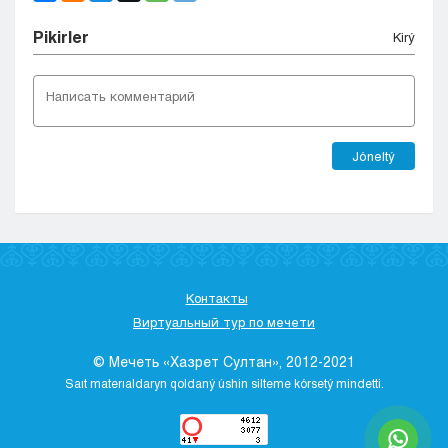
Pіkіrler
Kіrý
Jóneltý
Контакты
Виртуальный тур по мечети
© Мечеть «Хазрет Султан», 2012-2021
Saıt materıaldaryn qoldaný úshіn sіlteme kórsetý mіndettі.