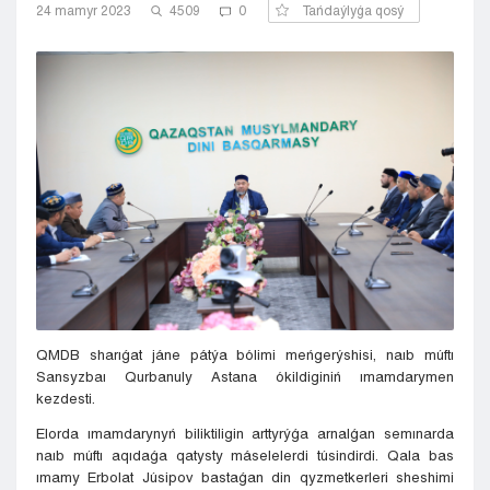
24 mamyr 2023
4509
0
Tańdaýlyǵa qosý
Kyzylorda
Pavlodar
Petropavlovsk
Semeı
Taldykorgan
Taraz
Týrkestan
Ýralsk
Ýst-Kamenogorsk
Shymkent
QMDB sharıǵat jáne pátýa bólimi meńgerýshisi, naıb múftı
Sansyzbaı Qurbanuly Astana ókildiginiń ımamdarymen
kezdesti.
Elorda ımamdarynyń biliktiligin arttyrýǵa arnalǵan semınarda
naıb múftı aqıdaǵa qatysty máselelerdi túsindirdi. Qala bas
ımamy Erbolat Júsipov bastaǵan din qyzmetkerleri sheshimi