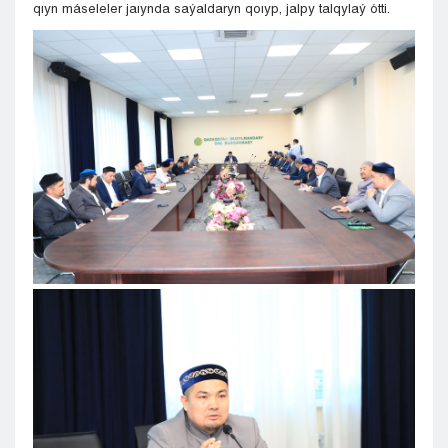
qıyn máseleler jaıynda saýaldaryn qoıyp, jalpy talqylaý ótti.