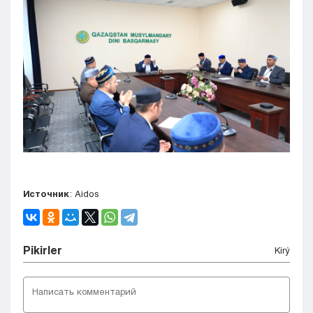
Источник
: Aidos
Pіkіrler
Kіrý