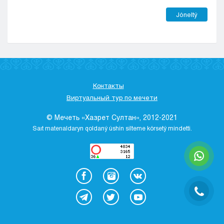
Jóneltý
Контакты
Виртуальный тур по мечети
© Мечеть «Хазрет Султан», 2012-2021
Saıt materıaldaryn qoldaný úshіn sіlteme kórsetý mіndettі.