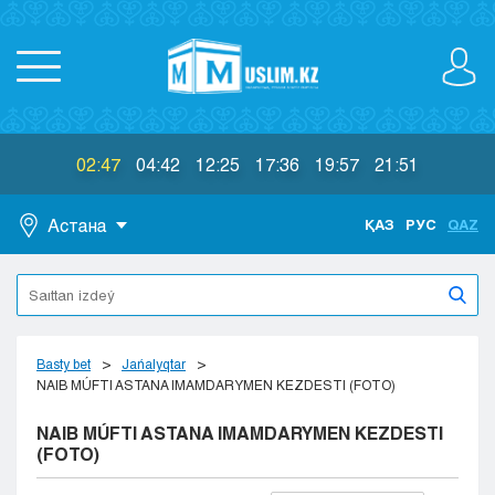
02:47
04:42
12:25
17:36
19:57
21:51
Астана
ҚАЗ
РУС
QAZ
Astana
Almaty
Aktaý
Aktobe
Basty bet
Jańalyqtar
Atyraý
NAIB MÚFTI ASTANA IMAMDARYMEN KEZDESTI (FOTO)
Jezkazgan
NAIB MÚFTI ASTANA IMAMDARYMEN KEZDESTI
Karaganda
(FOTO)
Kokshetaý
Kostanaı