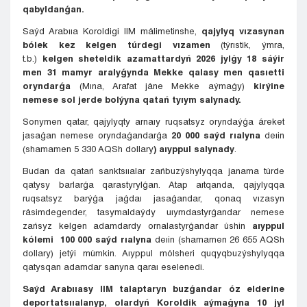
qabyldanǵan.
Saýd Arabııa Koroldigi IIM málimetinshe,
qajylyq vızasynan
bólek
kez kelgen túrdegi vızamen
(týrıstik, ýmra,
t.b.)
kelgen sheteldik azamattardyń 2026 jylǵy 18 sáýir
men 31 mamyr aralyǵynda Mekke qalasy men qasıetti
oryndarǵa
(Mına, Arafat jáne Mekke aýmaǵy)
kirýine
nemese sol jerde bolýyna qatań tyıym salynady.
Sonymen qatar, qajylyqty arnaıy ruqsatsyz oryndaýǵa áreket
jasaǵan nemese oryndaǵandarǵa
20 000 saýd rıalyna
deıin
(shamamen 5 330 AQSh dollary
) aıyppul salynady
.
Budan da qatań sanktsııalar zańbuzýshylyqqa janama túrde
qatysy barlarǵa qarastyrylǵan. Atap aıtqanda, qajylyqqa
ruqsatsyz barýǵa jaǵdaı jasaǵandar, qonaq vızasyn
rásimdegender, tasymaldaýdy uıymdastyrǵandar nemese
zańsyz kelgen adamdardy ornalastyrǵandar úshin
aıyppul
kólemi 100 000 saýd rıalyna
deıin (shamamen 26 655 AQSh
dollary) jetýi múmkin. Aıyppul mólsheri quqyqbuzýshylyqqa
qatysqan adamdar sanyna qaraı eselenedi.
Saýd Arabııasy IIM talaptaryn buzǵandar óz elderine
deportatsııalanyp, olardyń Koroldik aýmaǵyna 10 jyl