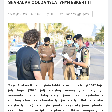
ShARALAR QOLDANYLATYNYN ESKERTTI
Kyzylorda
Pavlodar
18 sáýіr 2026
1679
0
Tańdaýlyǵa qosý
Petropavlovsk
Semeı
Taldykorgan
Taraz
Týrkestan
Ýralsk
Ýst-Kamenogorsk
Shymkent
Saýd Arabııa Koroldiginiń Ishki ister mınıstrligi 1447 hıjrı
jylyndaǵy (2026 jyl) qajylyq maýsymyna daıyndyq
aıasynda jańa talaptardy jáne zańbuzýshylarǵa
qoldanylatyn sanktsııalardy jarııalady. Bul sharalar
qajylardyń qaýipsizdigin qamtamasyz etý jáne ǵıbadat
rásimderiniń tártipti jaǵdaıda ótkizý maqsatynda