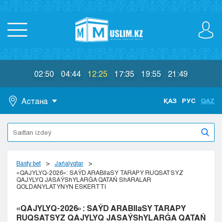
02:50
04:44
12:25
17:35
19:55
21:49
Астана
ҚАЗ
РУС
QAZ
Astana
Almaty
Aktaý
Aktobe
Basty bet
Jańalyqtar
Atyraý
«QAJYLYQ-2026»: SAÝD ARABIIaSY TARAPY RUQSATSYZ
QAJYLYQ JASAÝShYLARǴA QATAŃ ShARALAR
Jezkazgan
QOLDANYLATYNYN ESKERTTI
Karaganda
«QAJYLYQ-2026»: SAÝD ARABIIaSY TARAPY
Kokshetaý
RUQSATSYZ QAJYLYQ JASAÝShYLARǴA QATAŃ
Kostanaı