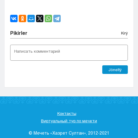
Pіkіrler
Kіrý
Jóneltý
Контакты
Виртуальный тур по мечети
© Мечеть «Хазрет Султан», 2012-2021