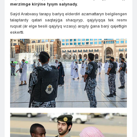
merzimge kirýine tyıym salynady.
Saýd Arabııasy tarapy barlyq elderdiń azamattaryn belgilengen
talaptardy qatań saqtaýǵa shaqyryp, qajylyqqa tek resmı
ruqsat (ár elge tıesili qajylyq vızasy) arqyly ǵana barý qajettigin
eskertti.