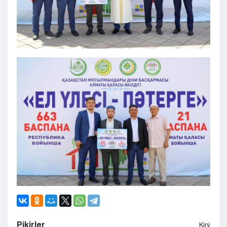
Pіkіrler
Kіrý