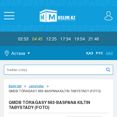
02:53
04:45
12:25
17:34
19:54
21:46
Астана
ҚАЗ
РУС
QAZ
Astana
Almaty
Aktaý
Aktobe
Basty bet
Jańalyqtar
Atyraý
QMDB TÓRAǴASY 663-BASPANA KILTIN TABYSTADY (FOTO)
Jezkazgan
QMDB TÓRAǴASY 663-BASPANA KILTIN
Karaganda
TABYSTADY (FOTO)
Kokshetaý
Kostanaı