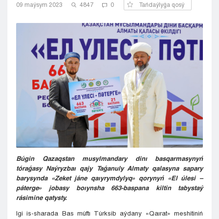
09 maýsym 2023
4847
0
Tańdaýlyǵa qosý
Kyzylorda
Pavlodar
Petropavlovsk
Semeı
Taldykorgan
Taraz
Týrkestan
Ýralsk
Ýst-Kamenogorsk
Shymkent
Búgin Qazaqstan musylmandary dinı basqarmasynyń
tóraǵasy Naýryzbaı qajy Taǵanuly Almaty qalasyna sapary
barysynda «Zeket jáne qaıyrymdylyq» qorynyń «El úlesi –
páterge» jobasy boıynsha 663-baspana kiltin tabystaý
rásimine qatysty.
Igi is-sharada Bas múftı Túrksib aýdany «Qaırat» meshitiniń