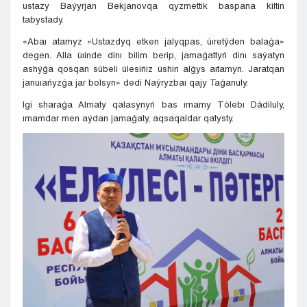
ustazy Baýyrjan Bekjanovqa qyzmettik baspana kiltin
tabystady.
«Abaı atamyz «Ustazdyq etken jalyqpas, úıretýden balaǵa»
degen. Alla úıinde dinı bilim berip, jamaǵattyń dinı saýatyn
ashýǵa qosqan súbeli úlesińiz úshin alǵys aıtamyn. Jaratqan
januıańyzǵa jar bolsyn» dedi Naýryzbaı qajy Taǵanuly.
Igi sharaǵa Almaty qalasynyń bas ımamy Tólebı Dádiluly,
ımamdar men aýdan jamaǵaty, aqsaqaldar qatysty.