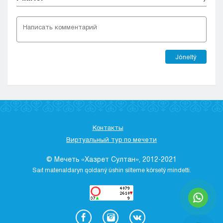
Jóneltý
Контакты
Виртуальный тур по мечети
© Мечеть «Хазрет Султан», 2012-2021
Saıt materıaldaryn qoldaný úshіn sіlteme kórsetý mіndettі.