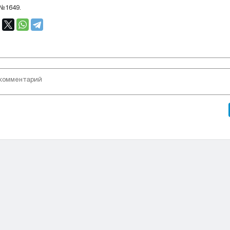
 №1649.