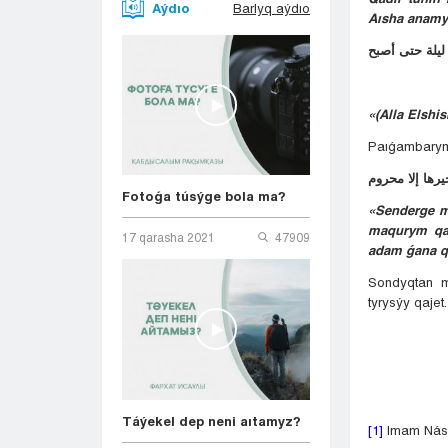
Aýdıo
Barlyq aýdıo
Aısha anamy
يلة حتى أصبح
«(Alla Elshi
Paıǵambarymy
Fotoǵa túsýge bola ma?
«Senderge my
maqurym qal
17 qarasha 2021
47909
adam ǵana q
Sondyqtan m
tyrysýy qajet
Táýekel dep neni aıtamyz?
[1]
Imam Násá