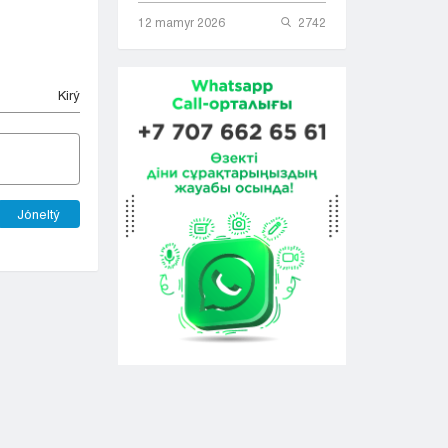
12 mamyr 2026
2742
Kіrý
Jóneltý