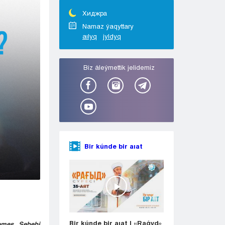
Taraz
Týrkestan
Хиджра
Ýralsk
Namaz ýaqyttary
aılyq
jyldyq
Ýst-Kamenogorsk
Shymkent
Bіz áleýmettіk jelіdemіz
Bir kúnde bir aıat
Bir kúnde bir aıat | «Raǵyd»
emes. Sebebi