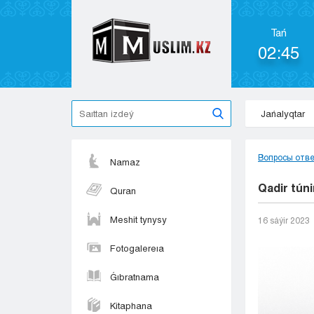
Tań
02:45
Jańalyqtar
Вопросы отв
Namaz
Qadir tún
Quran
Meshit tynysy
16 sáýіr 2023
Fotogalereıa
Ǵıbratnama
Kitaphana