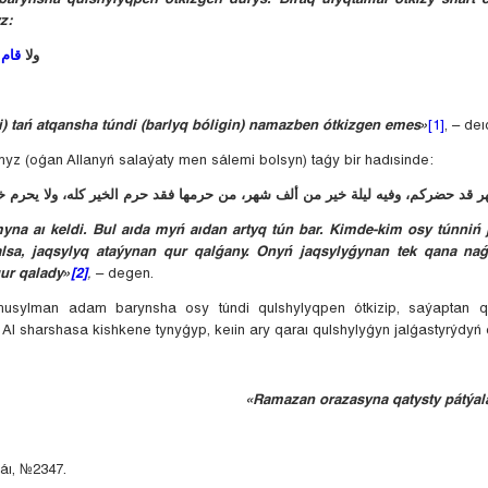
z:
ولا
قام
ل
si) tań atqansha túndi (barlyq bóligin) namazben ótkizgen emes»
[1]
, – deı
z (oǵan Allanyń salaýaty men sálemi bolsyn) taǵy bir hadısinde:
na aı keldi. Bul aıda myń aıdan artyq tún bar. Kimde-kim osy túnniń
sa, jaqsylyq ataýynan qur qalǵany. Onyń jaqsylyǵynan tek qana n
ur qalady»
[2]
,
– degen.
usylman adam barynsha osy túndi qulshylyqpen ótkizip, saýaptan 
. Al sharshasa kishkene tynyǵyp, keıin ary qaraı qulshylyǵyn jalǵastyrýdyń
«Ramazan orazasyna qatysty pátýal
ı, №2347.