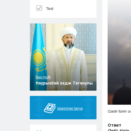
Test
Bas mufti
Наурызбай хадж Таганулы
Islammen tanys
Qadir túnin u
Ответ
Qadir túnin