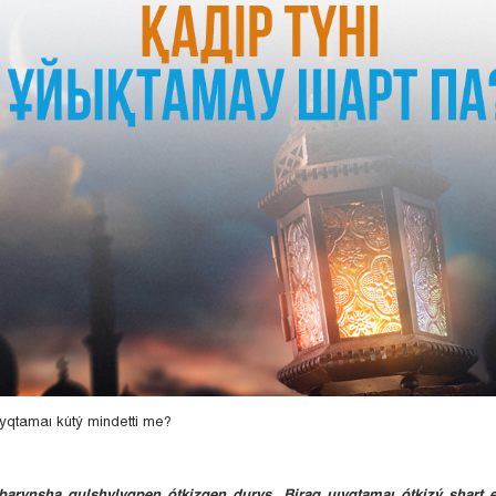
ıyqtamaı kútý mindetti me?
 barynsha qulshylyqpen ótkizgen durys. Biraq uıyqtamaı ótkizý shart 