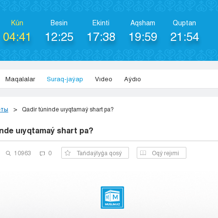
Kún
Besіn
Ekіntі
Aqsham
Quptan
04:41
12:25
17:38
19:59
21:54
Maqalalar
Suraq-jaýap
Vıdeo
Aýdıo
еты
Qadir túninde uıyqtamaý shart pa?
inde uıyqtamaý shart pa?
10963
0
Tańdaýlyǵa qosý
Оqý rejımi