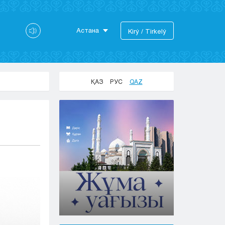
Астана
Kіrý / Tіrkelý
Astana
Almaty
Aktaý
ҚАЗ
РУС
QAZ
Aktobe
Atyraý
Jezkazgan
Karaganda
Kokshetaý
Kostanaı
Kyzylorda
Pavlodar
Petropavlovsk
Semeı
Taldykorgan