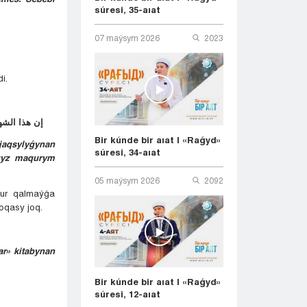
súresi, 35-aıat
07 maýsym 2026
2023
di.
إن هذا الشهر قد حضركم، وفيه ليلة خير من ألف شهر، من حرمها فقد حرم الخير كله، ولا يحرم خيرها إلا محروم
Bir kúnde bir aıat | «Raǵyd»
 jaqsylyǵynan
súresi, 34-aıat
aǵyz maqurym
05 maýsym 2026
2092
qur qalmaýǵa
 oqasy joq.
ar» kitabynan
Bir kúnde bir aıat | «Raǵyd»
súresi, 12-aıat