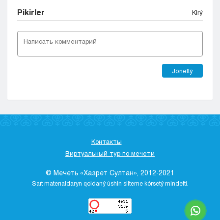
Pіkіrler
Kіrý
Jóneltý
Контакты
Виртуальный тур по мечети
© Мечеть «Хазрет Султан», 2012-2021
Saıt materıaldaryn qoldaný úshіn sіlteme kórsetý mіndettі.