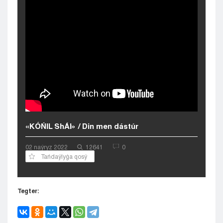
Kyzylorda
Pavlodar
Petropavlovsk
Semeı
Taldykorgan
Taraz
Týrkestan
Ýralsk
Ýst-Kamenogorsk
Shymkent
«KÓŃIL ShÁI» / Din men dástúr
02 naýryz 2022
12641
0
Tańdaýlyǵa qosý
Tegter: