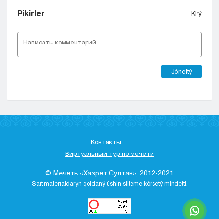
Pіkіrler
Kіrý
Jóneltý
Контакты
Виртуальный тур по мечети
© Мечеть «Хазрет Султан», 2012-2021
Saıt materıaldaryn qoldaný úshіn sіlteme kórsetý mіndettі.