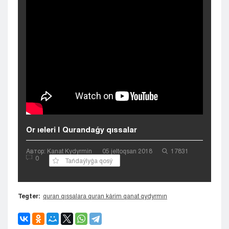
Kyzylorda
Pavlodar
Petropavlovsk
Semeı
Taldykorgan
Taraz
Týrkestan
Ýralsk
Ýst-Kamenogorsk
Shymkent
Or ıeleri | Qurandaǵy qıssalar
Автор: Kanat Kydyrmin
05 jeltoqsan 2018
17831
0
Tańdaýlyǵa qosý
Tegter:
quran qıssalara quran kárim qanat qydyrmın