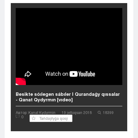
Kyzylorda
Pavlodar
Petropavlovsk
Semeı
Taldykorgan
Taraz
Týrkestan
Ýralsk
Ýst-Kamenogorsk
Shymkent
Besikte sóılegen sábıler | Qurandaǵy qıssalar
- Qanat Qydyrmın [vıdeo]
Автор: Kanat Kydyrmin
19 jeltoqsan 2018
18399
0
Tańdaýlyǵa qosý