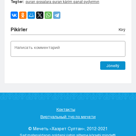
Tegter:
quran qıssalara quran kárim qanat qydyrmın
Pіkіrler
Kіrý
Jóneltý
Контакты
Виртуальный тур по мечети
© Мечеть «Хазрет Султан», 2012-2021
Saıt materıaldaryn qoldaný úshіn sіlteme kórsetý mіndettі.