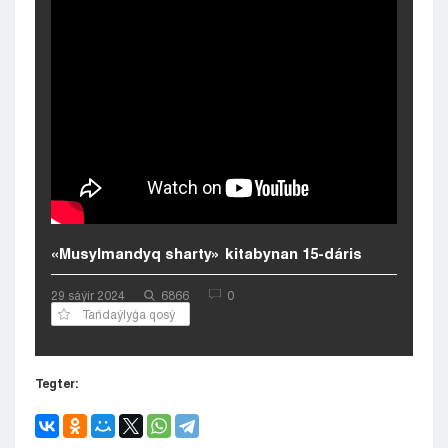
Kyzylorda
Pavlodar
Petropavlovsk
Semeı
Taldykorgan
Taraz
Týrkestan
Ýralsk
Ýst-Kamenogorsk
Shymkent
«Musylmandyq sharty» kitabynan 15-dáris
29 sáýіr 2024
6866
0
Tańdaýlyǵa qosý
Tegter: