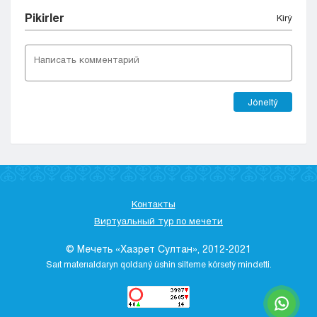
Pіkіrler
Kіrý
Jóneltý
Контакты
Виртуальный тур по мечети
© Мечеть «Хазрет Султан», 2012-2021
Saıt materıaldaryn qoldaný úshіn sіlteme kórsetý mіndettі.