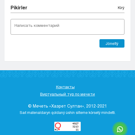
Pіkіrler
Kіrý
Jóneltý
Контакты
Виртуальный тур по мечети
© Мечеть «Хазрет Султан», 2012-2021
Saıt materıaldaryn qoldaný úshіn sіlteme kórsetý mіndettі.