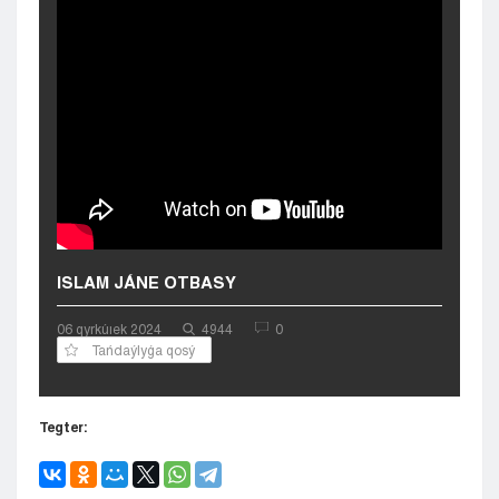
Kyzylorda
Pavlodar
Petropavlovsk
Semeı
Taldykorgan
Taraz
Týrkestan
Ýralsk
Ýst-Kamenogorsk
Shymkent
ISLAM JÁNE OTBASY
06 qyrkúıek 2024
4944
0
Tańdaýlyǵa qosý
Tegter: