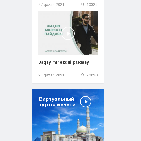
27 qazan 2021
40329
Jaqsy minezdiń paıdasy
27 qazan 2021
20820
Виртуальный
тур по мечети