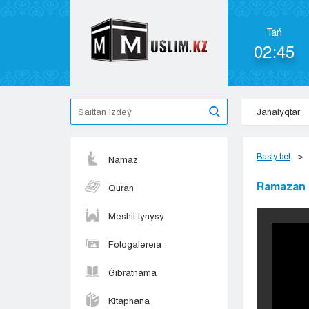
Tań
02:45
Jańalyqtar
Basty bet
Namaz
Ramazan -
Quran
Meshit tynysy
Fotogalereıa
Ǵıbratnama
Kitaphana