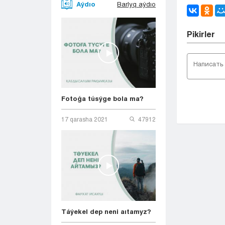
Aýdıo
Barlyq aýdıo
Pіkіrler
Fotoǵa túsýge bola ma?
17 qarasha 2021
47912
Táýekel dep neni aıtamyz?