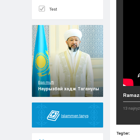
Test
Bas mufti
Наурызбай хадж Таганулы
Ramazan
13 naýry
Islammen tanys
Tegter: