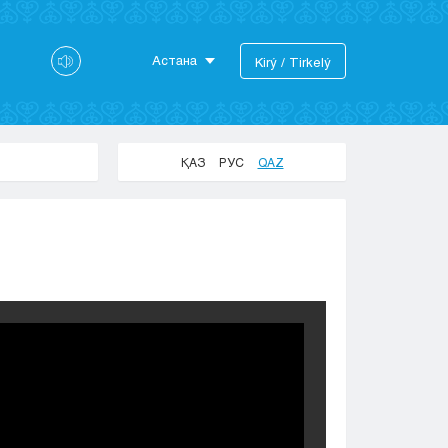
Астана
Kіrý / Tіrkelý
Astana
Almaty
Aktaý
ҚАЗ
РУС
QAZ
Aktobe
Atyraý
Jezkazgan
Karaganda
Kokshetaý
Kostanaı
Kyzylorda
Pavlodar
Petropavlovsk
Semeı
Taldykorgan