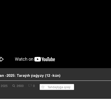
 -2025: Taraýıh ýaǵyzy (12 -kún)
z 2025
2600
0
Tańdaýlyǵa qosý