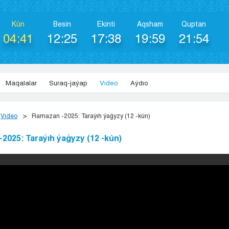
Kún
Besіn
Ekіntі
Aqsham
Quptan
04:41
12:25
17:38
19:59
21:54
Maqalalar
Suraq-jaýap
Vıdeo
Aýdıo
Vıdeo
Ramazan -2025: Taraýıh ýaǵyzy (12 -kún)
2025: Taraýıh ýaǵyzy (12 -kún)