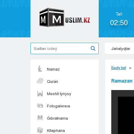
Tań
02:50
Jańalyqtar
Basty bet
Namaz
Ramazan -
Quran
Meshit tynysy
Fotogalereıa
Ǵıbratnama
Kitaphana