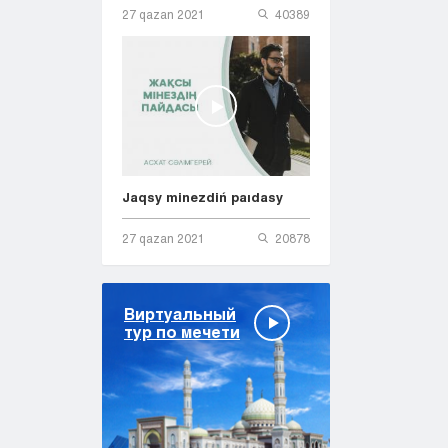
27 qazan 2021
40389
Jaqsy minezdiń paıdasy
27 qazan 2021
20878
Виртуальный
тур по мечети