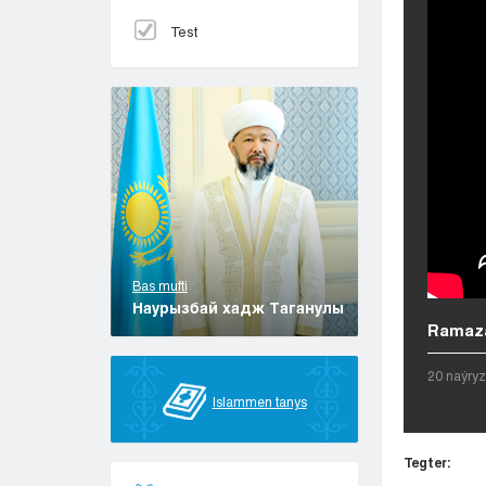
Test
Bas mufti
Наурызбай хадж Таганулы
Ramazan
20 naýry
Islammen tanys
Tegter: