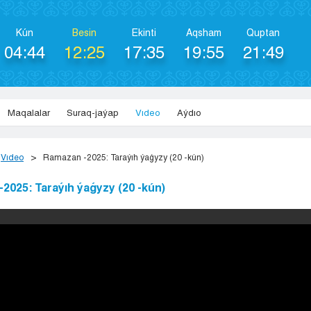
Kún
Besіn
Ekіntі
Aqsham
Quptan
04:44
12:25
17:35
19:55
21:49
Maqalalar
Suraq-jaýap
Vıdeo
Aýdıo
Vıdeo
Ramazan -2025: Taraýıh ýaǵyzy (20 -kún)
2025: Taraýıh ýaǵyzy (20 -kún)