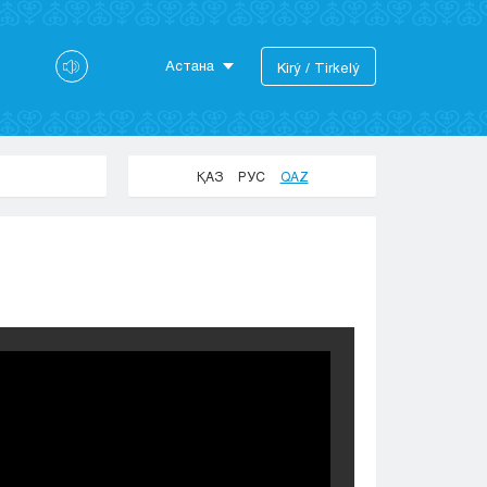
Астана
Kіrý / Tіrkelý
Astana
Almaty
Aktaý
ҚАЗ
РУС
QAZ
Aktobe
Atyraý
Jezkazgan
Karaganda
Kokshetaý
Kostanaı
Kyzylorda
Pavlodar
Petropavlovsk
Semeı
Taldykorgan