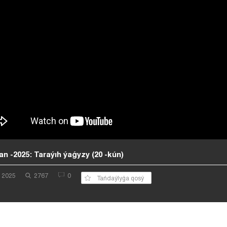
 -2025: Taraýıh ýaǵyzy (20 -kún)
z 2025
2767
0
Tańdaýlyǵa qosý