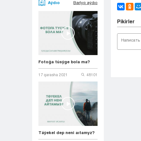
Aýdıo
Barlyq aýdıo
Pіkіrler
Fotoǵa túsýge bola ma?
17 qarasha 2021
48101
Táýekel dep neni aıtamyz?