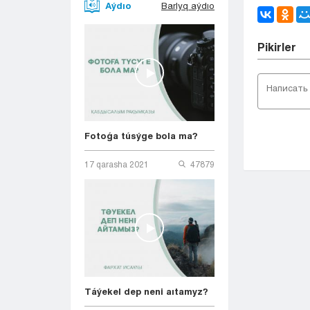
Aýdıo
Barlyq aýdıo
Pіkіrler
Fotoǵa túsýge bola ma?
17 qarasha 2021
47879
Táýekel dep neni aıtamyz?