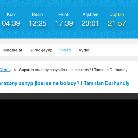
Kún
Besіn
Ekіntі
Aqsham
Quptan
04:39
12:25
17:39
20:01
21:57
Maqalalar
Suraq-jaýap
Vıdeo
Aýdıo
Vıdeo
Saparda orazany ashyp jiberse ne bolady? | Tamırlan Darhanuly
razany ashyp jiberse ne bolady? | Tamırlan Darhanuly