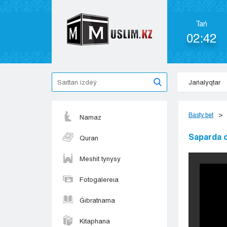
Tań
02:42
Jańalyqtar
Basty bet
Namaz
Saparda o
Quran
Meshit tynysy
Fotogalereıa
Ǵıbratnama
Kitaphana