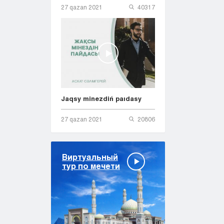
27 qazan 2021
40317
Jaqsy minezdiń paıdasy
27 qazan 2021
20806
Виртуальный
тур по мечети