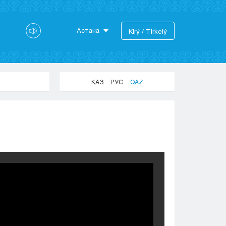
Астана
Kіrý / Tіrkelý
Astana
Almaty
Aktaý
ҚАЗ
РУС
QAZ
Aktobe
Atyraý
Jezkazgan
Karaganda
Kokshetaý
Kostanaı
Kyzylorda
Pavlodar
Petropavlovsk
Semeı
Taldykorgan