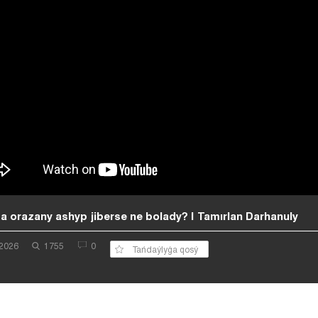
a orazany ashyp jiberse ne bolady? | Tamırlan Darhanuly
 2026
1755
0
Tańdaýlyǵa qosý