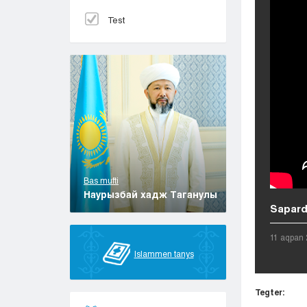
Test
Bas mufti
Наурызбай хадж Таганулы
Sapard
11 aqpan
Islammen tanys
Tegter: