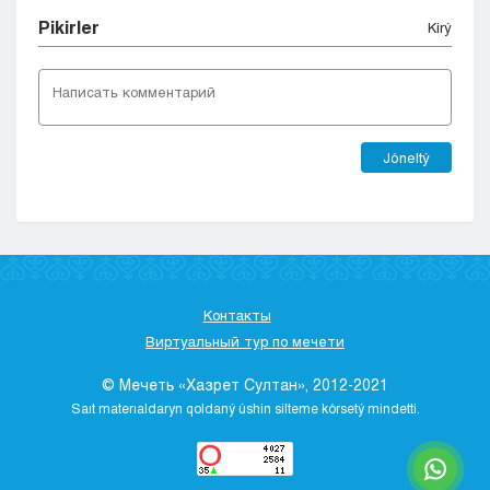
Pіkіrler
Kіrý
Jóneltý
Контакты
Виртуальный тур по мечети
© Мечеть «Хазрет Султан», 2012-2021
Saıt materıaldaryn qoldaný úshіn sіlteme kórsetý mіndettі.