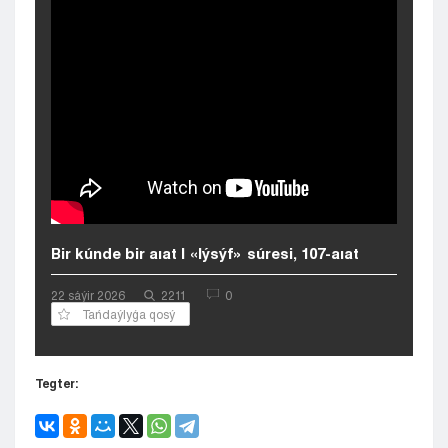
Kyzylorda
Pavlodar
Petropavlovsk
Semeı
Taldykorgan
Taraz
Týrkestan
Ýralsk
Ýst-Kamenogorsk
Shymkent
Bir kúnde bir aıat | «Iýsýf» súresi, 107-aıat
22 sáýіr 2026
2211
0
Tańdaýlyǵa qosý
Tegter: