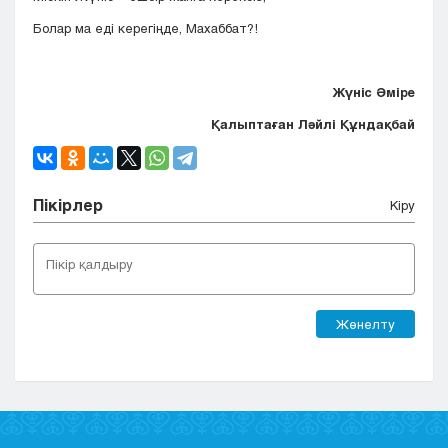
Болар ма еді керегіңде, Махаббат?!
Жүніс Әміре
Қалыптаған Ләйлі Құндақбай
Пікірлер
Кіру
Жөнелту