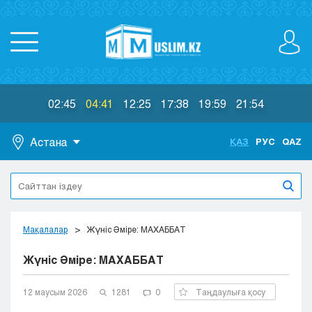
02:45
04:41
12:25
17:38
19:59
21:54
Астана
ҚАЗ
РУС
QAZ
Астана
Алматы
Актау
Актобе
Мақалалар
Жүніс Әміре: МАХАББАТ
Атырау
Жүніс Әміре: МАХАББАТ
Жезказган
Караганда
Кокшетау
12 маусым 2026
1281
0
Таңдаулыға қосу
Костанай