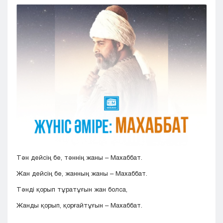
Кызылорда
Павлодар
Петропавловск
Семей
Талдыкорган
Тараз
Туркестан
Уральск
Усть-Каменогорск
Шымкент
Тән дейсің бе, тәннің жаны – Махаббат.
Жан дейсің бе, жанның жаны – Махаббат.
Тәнді қорып тұратұғын жан болса,
Жанды қорып, қорғайтұғын – Махаббат.