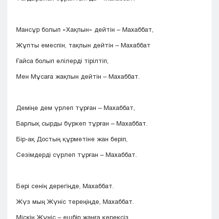
Мансұр болып «Хақпын» дейтін – Махаббат,
Жұпты емеспін, тақпын дейтін – Махаббат
Ғайса болып өлілерді тірілтіп,
Мен Мұсаға жақпын дейтін – Махаббат.
Деміңе дем үрлеп тұрған – Махаббат,
Барлық сырды бүркеп тұрған – Махаббат.
Бір-ақ Достың құрметіне жан беріп,
Сезімдерді сүрлеп тұрған – Махаббат.
Бәрі сенің дерегіңде, Махаббат.
Жүз мың Жүніс тереңіңде, Махаббат.
Міскін Жүніс – ешбір жанға керексіз,