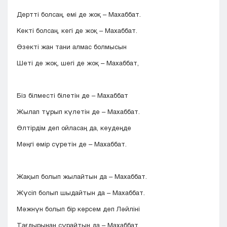
Дертті болсаң, емі де жоқ – Махаббат.
Кекті болсаң, кегі де жоқ – Махаббат.
Өзекті жан тани алмас болмысын
Шеті де жоқ, шегі де жоқ – Махаббат,
Біз білместі білетін де – Махаббат
Жылап тұрып күлетін де – Махаббат.
Өлтірдім деп ойласаң да, кеудеңде
Мәңгі өмір сүретін де – Махаббат.
Жақып болып жылайтын да – Махаббат.
Жүсіп болып шыдайтын да – Махаббат.
Мәжнүн болып бір көрсем деп Ләйліні
Тағдырынан сұрайтын да – Махаббат.