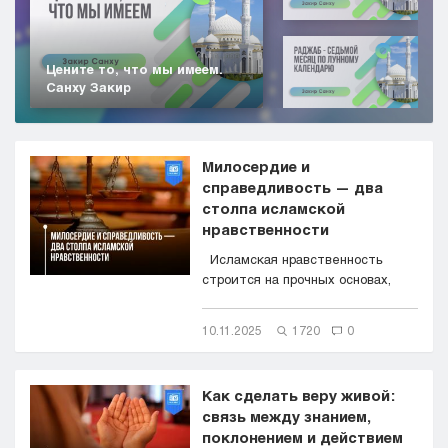
Цените то, что мы имеем.
Санху Закир
Милосердие и
справедливость — два
столпа исламской
нравственности
Исламская нравственность
строится на прочных основах,
главные из которых &mdas...
10.11.2025
1720
0
Как сделать веру живой:
связь между знанием,
поклонением и действием