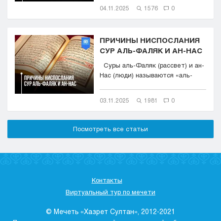
04.11.2025
1576
0
ПРИЧИНЫ НИСПОСЛАНИЯ
СУР АЛЬ-ФАЛЯК И АН-НАС
Суры аль-Фаляк (рассвет) и ан-
Нас (люди) называются «аль-
Му‘аввиза...
03.11.2025
1981
0
Посмотреть все статьи
Контакты
Виртуальный тур по мечети
© Мечеть «Хазрет Султан», 2012-2021