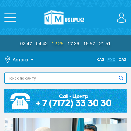
02:47
04:42
12:25
17:36
19:57
21:51
Астана
ҚАЗ
РУС
QAZ
Астана
Алматы
Актау
Актобе
Атырау
Жезказган
Караганда
Кокшетау
Костанай