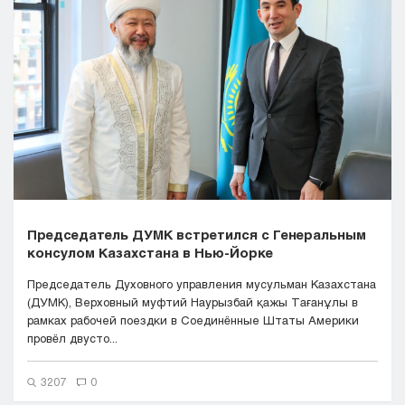
Кызылорда
Павлодар
Петропавловск
Семей
Талдыкорган
Тараз
Туркестан
Уральск
Усть-Каменогорск
Шымкент
Председатель ДУМК встретился с Генеральным
консулом Казахстана в Нью-Йорке
Председатель Духовного управления мусульман Казахстана
(ДУМК), Верховный муфтий Наурызбай қажы Тағанұлы в
рамках рабочей поездки в Соединённые Штаты Америки
провёл двусто...
3207
0