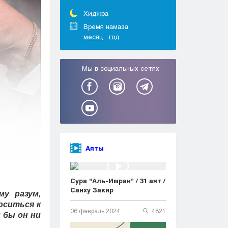
Тараз
Туркестан
Хиджра
Уральск
Время намаза
месяц
год
Усть-Каменогорск
Шымкент
Мы в социальных сетях
Аяты
Сура "Аль-Имран" / 31 аят /
Санху Закир
му разум,
оситься к
06 февраль 2024
4821
 бы он ни