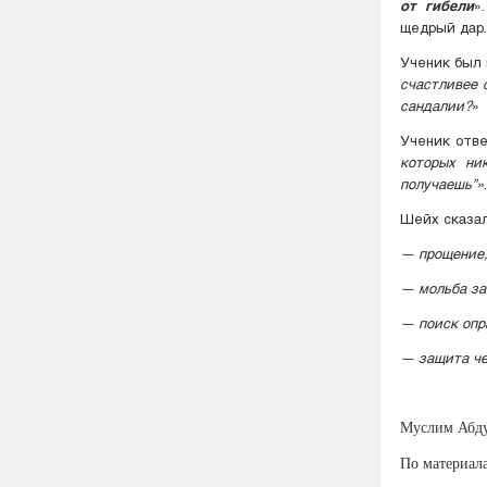
от гибели
»
щедрый дар.
Ученик был 
счастливее 
сандалии?
»
Ученик отв
которых ни
получаешь”»
.
Шейх сказал
— прощение,
— мольба за 
— поиск опр
— защита че
Муслим Абду
По материалам