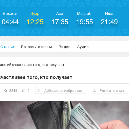
Восход
Зухр
Аср
Магриб
Иша
04:44
12:25
17:35
19:55
21:49
Статьи
Вопросы-ответы
Видео
Аудио
ающий счастливее того, кто получает
частливее того, кто получает
2249
0
Добавить в избранное
Режим чтения