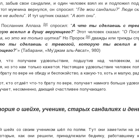
л, забыв свои сандалии, и один человек взял их и подложил под
 тот мужчина вернулся, он спросил: “
Где мои сандалии?
” Люди ск
х не видели
”. И тут шутник сказал: “
А вот они
”.
Тогда Посланник Аллаха ﷺ спросил: “
А что ты сделаешь с трев
рую вселил в душу верующего?
” Этот человек сказал: “
О Посл
а, но это же только шутка!
” Но Пророк ﷺ дважды или трижды спросил:
то ты сделаешь с тревогой, которую ты вселил в
ющего?
”» (Табарани, «Му‘джам аль-Авсат», 980)
, что получаем удовольствие, подшутив над человеком, за
я, но это нам только кажется. Настоящее удовольствие человек пол
брату по вере не обиду и беспокойство, а какую-то, хоть и малую, ра
от, кто отдаёт что-то брату по вере, получает намного больше удово
лучает, несомненно, дающий счастливее получающего.
ория о шейхе, ученике, старых сандалиях и ден
й шейх со своим учеником шёл по полям. Тут они заметили на з
которые, как они решили, принадлежали бедняку, работавшему 