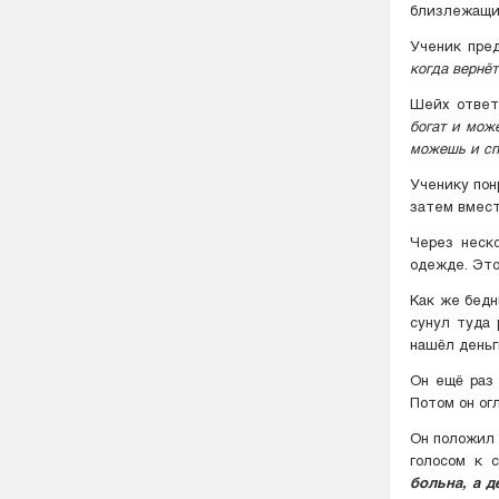
близлежащих
Ученик пре
когда вернёт
Шейх отве
богат и мож
можешь и спр
Ученику пон
затем вмест
Через неск
одежде. Это
Как же бедн
сунул туда 
нашёл деньг
Он ещё раз 
Потом он огл
Он положил 
голосом к с
больна, а д