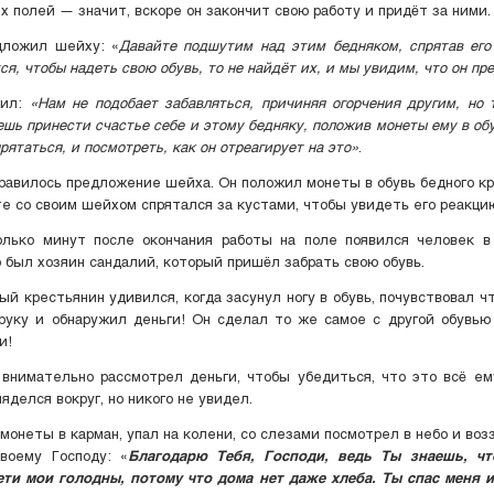
 полей — значит, вскоре он закончит свою работу и придёт за ними.
дложил шейху: «
Давайте подшутим над этим бедняком, спрятав его
ся, чтобы надеть свою обувь, то не найдёт их, и мы увидим, что он п
тил:
«Нам не подобает забавляться, причиняя огорчения другим, но 
ешь принести счастье себе и этому бедняку, положив монеты ему в обу
ятаться, и посмотреть, как он отреагирует на это»
.
равилось предложение шейха. Он положил монеты в обувь бедного кр
е со своим шейхом спрятался за кустами, чтобы увидеть его реакци
олько минут после окончания работы на поле появился человек в
 был хозяин сандалий, который пришёл забрать свою обувь.
ый крестьянин удивился, когда засунул ногу в обувь, почувствовал чт
руку и обнаружил деньги! Он сделал то же самое с другой обувь
и!
внимательно рассмотрел деньги, чтобы убедиться, что это всё ем
яделся вокруг, но никого не увидел.
монеты в карман, упал на колени, со слезами посмотрел в небо и воз
воему Господу: «
Благодарю Тебя, Господи, ведь Ты знаешь, ч
ети мои голодны, потому что дома нет даже хлеба. Ты спас меня