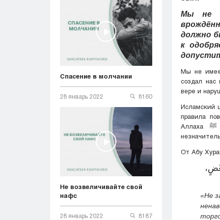
Мы не и
врождённ
должно б
к одобря
допустит
Мы не имее
Спасение в молчании
создал нас
вере и нару
28 январь 2022
8160
Исламский 
правила по
Аллаха ﷺ в своих хадисах запрещал обижать верующего и причинять ему даже
незначитель
بَعْضٍ
Не возвеличивайте свой
нафс
«Не з
нена
28 январь 2022
8187
торго