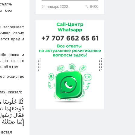
снять
24 январь 2022
8400
о без
 этот вред и
ебе слова и
ь на то, что
ь об этом.
ах) сказал:
كُنَّا جُلُوسًا
فَوَضَعَهُمَا تَ،
فَقَالَ رَسُول
إِنَّمَا صَنَعْتُه