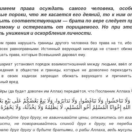
меем права осуждать самого человека, особ
ые пороки, что же касается его деяний, то к ним 
ыть соответствующим — брата по вере следует 
емому и остерегать от порицаемого. Но при эт
ь унижения и оскорбления личности.
м права нарушать границы другого человека без права на то, иб
 всех равноправными. Истинный верующий никогда не станет обижа
шать права, которые Всевышний даровал ему.
шариат установил порядок взаимоотношений между людьми, ввёл о
ведения в обществе и границы, которые не дозволено переходить
ный вред.
 وَلَا تَنَاجَشُوا، وَلَا تَبَاغَضُوا، وَلَا تَدَابَرُوا، وَلَا يَبِعْ بَعْضُكُمْ عَلَى بَيْعِ 
اللهِ إِخْوَانًا الْمُسْلِمُ أَخُو الْمُسْلِمِ، لَا يَظْلِمُهُ وَلَا يَخْذُلُهُ، وَلَا يَحْقِرُهُ
авидуйте друг другу, не взвинчивайте цены, откажитесь от вз
висти, не поворачивайтесь спиной друг к другу, не переби
влю друг другу и будьте братьями, о рабы Аллаха, ведь мусул