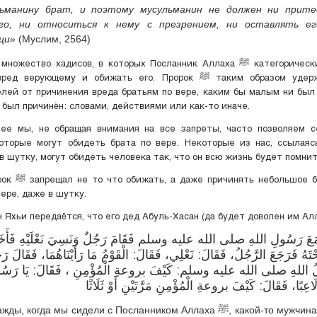
льманину брат, и поэтому мусульманин не должен ни прите
ого, ни относиться к нему с презрением, ни оставлять ег
щи»
(Муслим, 2564)
ество хадисов, в которых Посланник Аллаха ﷺ категорически запрещает
рующему и обижать его. Пророк ﷺ таким образом удерживал своих
лей от причинения вреда братьям по вере, каким бы малым ни был
и был причинён: словами, действиями или как-то иначе.
ее мы, не обращая внимания на все запреты, часто позволяем с
оторые могут обидеть брата по вере. Некоторые из нас, ссылаяс
в шутку, могут обидеть человека так, что он всю жизнь будет помнит
льшое беспокойство
вере, даже в шутку.
н Яхьи передаётся, что его дед Абуль-Хасан (да будет доволен им Алл
 مَعَ رَسُولِ اللهِ صلى الله عليه وسلم ‌فَقَامَ ‌رَجُلٌ ‌وَنَسِيَ ‌نَعْلَيْهِ فَأَخَ
حْتَهُ فَرَجَعَ الرَّجُلُ، فَقَالَ: نَعْلِي، فَقَالَ: الْقَوْمُ مَا رَأَيْنَاهُمَا، فَقَالَ ر
ُ اللهِ صلى الله عليه وسلم: كَيْفَ بروعةِ الْمُؤْمِنِ ، فَقَالَ: يَا رَسُو
ُ لَاعِبًا، فَقَالَ: كَيْفَ بروعةِ الْمُؤْمِنِ مَرَّتَيْنِ أَوْ ثَلَاثًا
, когда мы сидели с Посланником Аллаха ﷺ, какой-то мужчина встал