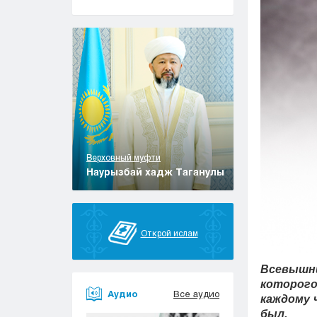
Верховный муфти
Наурызбай хадж Таганулы
Открой ислам
Всевышни
которого
Аудио
Все аудио
каждому 
был.