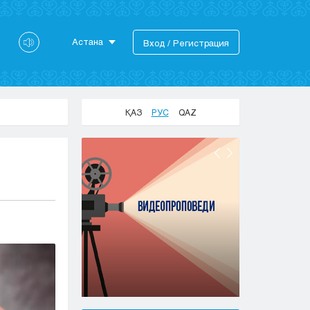
Астана
Вход / Регистрация
Астана
Алматы
Актау
ҚАЗ
РУС
QAZ
Актобе
Атырау
Жезказган
Караганда
Кокшетау
Костанай
Кызылорда
Павлодар
Петропавловск
Семей
Талдыкорган