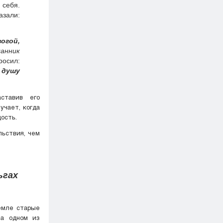
 себя.
азали:
огой,
анник
 душу
ставив его
учает, когда
дость.
льствия, чем
ьгах
емле старые
на одном из