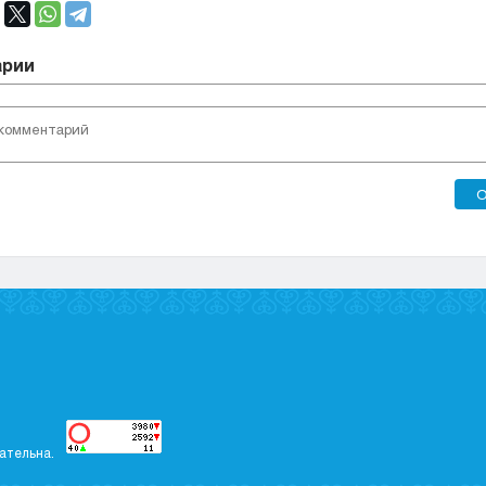
арии
О
ательна.