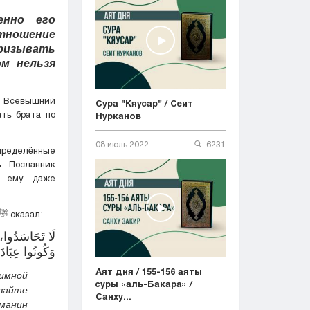
енно его
отношение
призывать
ом нельзя
о Всевышний
Сура "Кяусар" / Сеит
ть брата по
Нурканов
08 июль 2022
6231
пределённые
. Посланник
От Абу Хурайры (да будет доволен им Аллах) передаётся, что Посланник Аллаха ﷺ сказал:
لَا تَحَاسَدُوا،،
وَكُونُوا عِبَادَ 
Аят дня / 155-156 аяты
аимной
суры «аль-Бакара» /
вайте
Санху...
ьманин