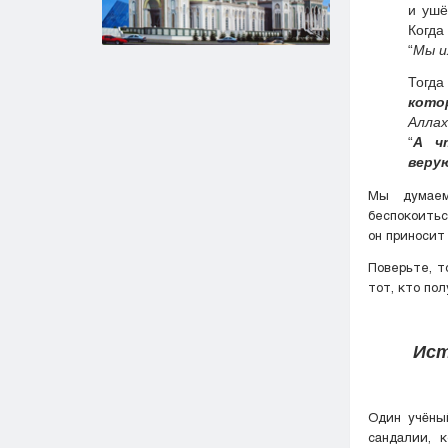
и ушё
Когда
“
Мы и
кото
Аллах
“
А ч
веру
Мы думаем
беспокоитьс
он приносит 
Поверьте, т
тот, кто по
Ист
Один учёны
сандалии, 