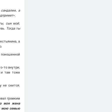
 сандалии, а
редпримет
».
ты, сын мой,
вь. Тогда ты
естьянина, а
ю.
 поношенной
о-то внутри,
ю и там тоже
у не снится.
звал громким
то моя жена
 и мою семью