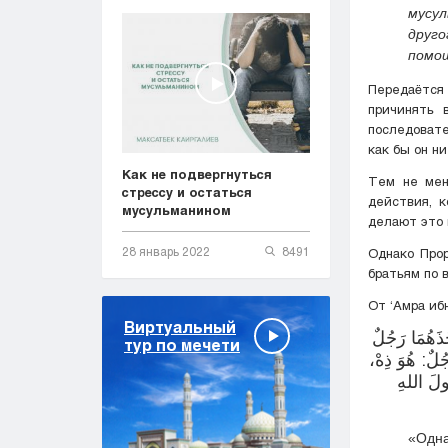
мусу
друг
помо
Передаётся множ
причинять вред ве
последовате
как бы он н
Как не подвергнуться
Тем не мен
стрессу и остаться
действия, к
мусульманином
делают это 
28 январь 2022
8491
Однако Пророк ﷺ запрещал не то что обижать, а даже причинять небо
братьям по 
От ‘Амра иб
Виртуальный
ذَهُمَا رَجُلٌ
тур по мечети
َجُلٌ: هُوَ ذِهْ
لَ اللهِ
«Однажды