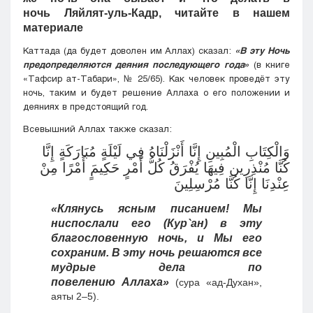
ночь Ляйлят-уль-Кадр, читайте в нашем
материале
Каттада (да будет доволен им Аллах) сказал:
«В эту Ночь
предопределяются деяния последующего года»
(в книге
«Тафсир ат-Табари», № 25/65). Как человек проведёт эту
ночь, таким и будет решение Аллаха о его положении и
деяниях в предстоящий год.
Всевышний Аллах также сказал:
وَالْكِتَابِ الْمُبِينِ إِنَّا أَنْزَلْنَاهُ فِي لَيْلَةٍ مُبَارَكَةٍ إِنَّا
كُنَّا مُنْذِرِين فِيهَا يُفْرَقُ كُلُّ أَمْرٍ حَكِيمٍَ أَمْرًا مِنْ
عِنْدِنَا إِنَّا كُنَّا مُرْسِلِينَ
«Клянусь ясным писанием! Мы
ниспослали его (Кyр`ан) в эту
благословенную ночь, и Мы его
сохраним. В эту ночь решаются все
мудрые дела по
повелению Аллаха»
(сура «ад-Духан»,
аяты 2–5).