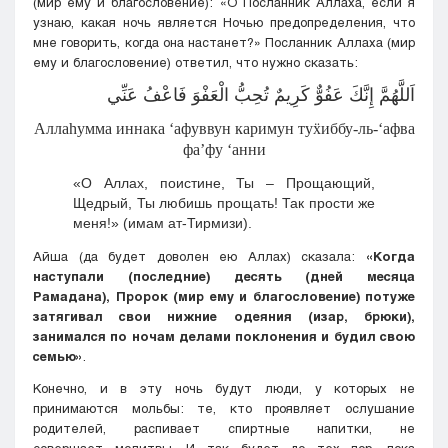
(мир ему и благословение): «О Посланник Аллаха, если я
узнаю, какая ночь является Ночью предопределения, что
мне говорить, когда она настанет?» Посланник Аллаха (мир
ему и благословение) ответил, что нужно сказать:
اَللَّهُمَّ إِنَّكَ عَفُوٌّ كَرِيمٌ تُحِبُّ الْعَفْوَ فَاعْفُ عَنِّي
Аллаhумма иннака ‘афуввун каримун туẍиббу-ль-‘афва
фа’фу ‘анни
«О Аллах, поистине, Ты – Прощающий,
Щедрый, Ты любишь прощать! Так прости же
меня!» (имам ат-Тирмизи).
Айша (да будет доволен ею Аллах) сказала:
«Когда
наступали (последние) десять (дней месяца
Рамадана), Пророк (мир ему и благословение) потуже
затягивал свои нижние одеяния (изар, брюки),
занимался по ночам делами поклонения и будил свою
семью»
.
Конечно, и в эту ночь будут люди, у которых не
принимаются мольбы: те, кто проявляет ослушание
родителей, распивает спиртные напитки, не