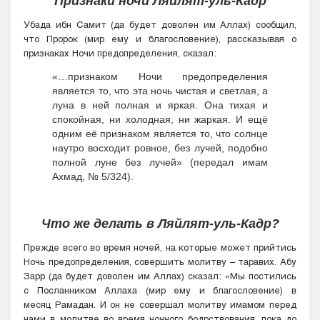
Признаки ночи Ляйлят-уль-Кадр
Убада ибн Самит (да будет доволен им Аллах) сообщил,
что Пророк (мир ему и благословение), рассказывая о
признаках Ночи предопределения, сказал:
«…признаком Ночи предопределения
является то, что эта ночь чистая и светлая, а
луна в ней полная и яркая. Она тихая и
спокойная, ни холодная, ни жаркая. И ещё
одним её признаком является то, что солнце
наутро восходит ровное, без лучей, подобно
полной луне без лучей» (передал имам
Ахмад, № 5/324).
Что же делать в Ляйлят-уль-Кадр?
Прежде всего во время ночей, на которые может прийтись
Ночь предопределения, совершить молитву – таравих. Абу
Зарр (да будет доволен им Аллах) сказал: «Мы постились
с Посланником Аллаха (мир ему и благословение) в
месяц Рамадан. И он не совершал молитву имамом перед
нами в молитве во время ночного бодрствования, пока до