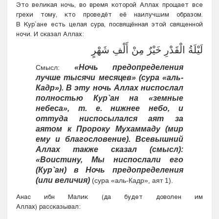
Это великая ночь, во время которой Аллах прощает все
грехи тому, кто проведёт её наилучшим образом.
В Кyр`ане есть целая сура, посвящённая этой священной
ночи. И сказал Аллах:
لَيْلَةُ الْقَدْرِ خَيْرٌ مِنْ أَلْفِ شَهْرٍ
«Ночь предопределения
Смысл:
лучше тысячи месяцев» (сура «аль-
Кадр»). В эту ночь Аллах ниспослал
полностью Кyр`ан на «земные
небеса», т. е. нижнее небо, и
оттуда ниспосылался аят за
аятом к Пророку Мухаммаду (мир
ему и благословение). Всевышний
Аллах также сказал (смысл):
«Воистину, Мы ниспослали его
(Кyр`ан) в Ночь предопределения
(или величия)
(сура «аль-Кадр», аят 1).
Анас ибн Малик (да будет доволен им
Аллах) рассказывал: