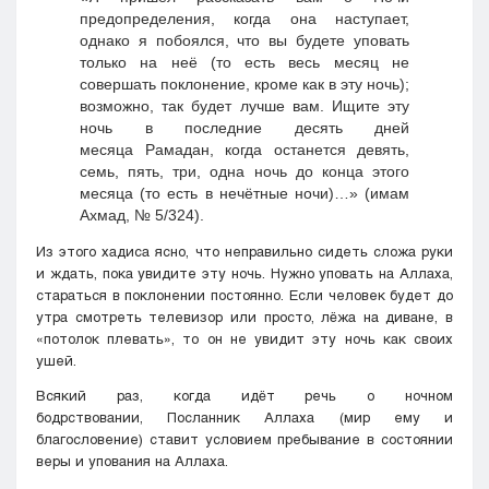
предопределения, когда она наступает,
однако я побоялся, что вы будете уповать
только на неё (то есть весь месяц не
совершать поклонение, кроме как в эту ночь);
возможно, так будет лучше вам. Ищите эту
ночь в последние десять дней
месяца Рамадан, когда останется девять,
семь, пять, три, одна ночь до конца этого
месяца (то есть в нечётные ночи)…» (имам
Ахмад, № 5/324).
Из этого хадиса ясно, что неправильно сидеть сложа руки
и ждать, пока увидите эту ночь. Нужно уповать на Аллаха,
стараться в поклонении постоянно. Если человек будет до
утра смотреть телевизор или просто, лёжа на диване, в
«потолок плевать», то он не увидит эту ночь как своих
ушей.
Всякий раз, когда идёт речь о ночном
бодрствовании, Посланник Аллаха (мир ему и
благословение) ставит условием пребывание в состоянии
веры и упования на Аллаха.