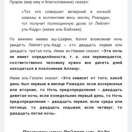
Пророк (мир ему и благословение) сказал:
«Тот, кто совершит вечерний и ночной
намазы в коллективе весь месяц Рамадан,
тот получит полноценную долю от Ляйлят-
уль-Кадр» (имам аль-Байхаки).
По мнению имама аш-Шафии, более возможная ночь
увидеть Ляйлят-уль-Кадр – это двадцать первая или
двадцать третья ночь. Имам ан-Навави сказал:
«Эта ночь
не имеет определённости, т. к. она перемещается,
соответственно человеку нужно все десять дней
находиться в поклонении Аллаху»
.
Имам аль-Газали сказал:
«Это зависит от того, какой
день был первым в месяце Рамадан: если воскресенье
или вторник, то Ночь предопределения – двадцать
девятая ночь; если понедельник первый день, то Ночь
предопределения – двадцать первая; если среда или
пятница, то двадцать седьмая; если четверг, то
двадцать пятая ночь»
.