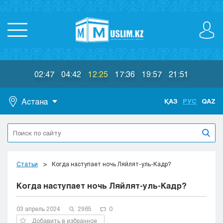
02:47
04:42
12:25
17:36
19:57
21:51
Астана
ҚАЗ
РУС
QAZ
Астана
Алматы
Актау
Актобе
Статьи
Когда наступает ночь Ляйлят-уль-Кадр?
Атырау
Когда наступает ночь Ляйлят-уль-Кадр?
Жезказган
Караганда
Кокшетау
03 апрель 2024
2965
0
Костанай
Добавить в избранное