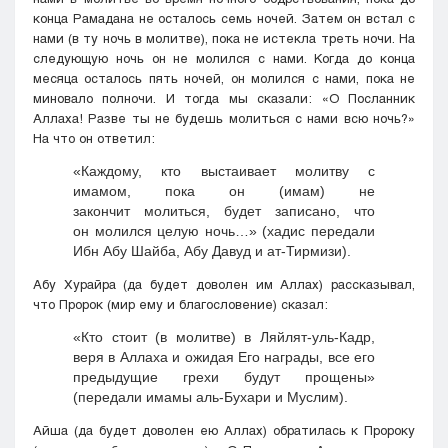
конца Рамадана не осталось семь ночей. Затем он встал с
нами (в ту ночь в молитве), пока не истекла треть ночи. На
следующую ночь он не молился с нами. Когда до конца
месяца осталось пять ночей, он молился с нами, пока не
миновало полночи. И тогда мы сказали: «О Посланник
Аллаха! Разве ты не будешь молиться с нами всю ночь?»
На что он ответил:
«Каждому, кто выстаивает молитву с
имамом, пока он (имам) не
закончит молиться, будет записано, что
он молился целую ночь…» (хадис передали
Ибн Абу Шайба, Абу Давуд и ат-Тирмизи).
Абу Хурайра (да будет доволен им Аллах) рассказывал,
что Пророк (мир ему и благословение) сказал:
«Кто стоит (в молитве) в Ляйлят-уль-Кадр,
веря в Аллаха и ожидая Его награды, все его
предыдущие грехи будут прощены»
(передали имамы аль-Бухари и Муслим).
Айша (да будет доволен ею Аллах) обратилась к Пророку