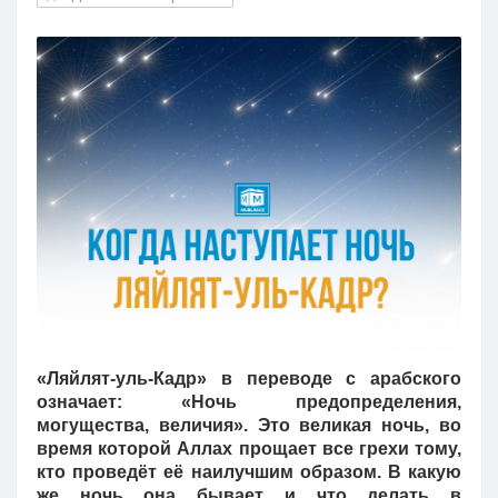
Кызылорда
Павлодар
Петропавловск
Семей
Талдыкорган
Тараз
Туркестан
Уральск
Усть-Каменогорск
Шымкент
«Ляйлят-уль-Кадр» в переводе с арабского
означает: «Ночь предопределения,
могущества, величия». Это великая ночь, во
время которой Аллах прощает все грехи тому,
кто проведёт её наилучшим образом. В какую
же ночь она бывает и что делать в