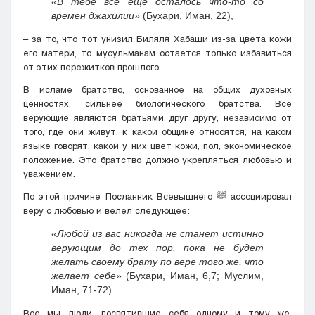
«В тебе все еще осталось что-то со
времен джахилии»
(Бухари, Иман, 22),
– за то, что тот унизил Биляля Хабаши из-за цвета кожи
его матери, то мусульманам остается только избавиться
от этих пережитков прошлого.
В исламе братство, основанное на общих духовных
ценностях, сильнее биологического братства. Все
верующие являются братьями друг другу, независимо от
того, где они живут, к какой общине относятся, на каком
языке говорят, какой у них цвет кожи, пол, экономическое
положение. Это братство должно укрепляться любовью и
уважением.
По этой причине Посланник Всевышнего ﷺ ассоциировал
веру с любовью и велел следующее:
«Любой из вас никогда не станет истинно
верующим до тех пор, пока не будет
желать своему брату по вере того же, что
желает себе»
(Бухари, Иман, 6,7; Муслим,
Иман, 71-72).
Все мы люди, посвятившие себя одному и тому же.