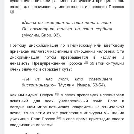
существует никакой разницы. Следующий принцип очень
важен для понимания универсальности послания Пророка
ﷺ:
«Аллах не смотрит на ваши тела и лица.
Он посмотрит только на ваши сердца»
(Муслим, Бирр, 33).
Поэтому дискриминация по этническому или цветовому
признакам является насилием в отношении человека. Эта
дискриминация потом превращается в насилие и
ненависть. Предупреждение Пророка ﷺ об этой ситуации
очень значимо и отражает суть:
«Не из нас тот, кто совершает
дискриминацию»
(Муслим, Имара, 53-54).
Как мы видим, Пророк ﷺ в своих проповедях использовал
понятный для всех универсальный язык. Если в
сегодняшнем мире возникают конфликты на этнической
почве, то за этим стоят расистские дискурсы мышления
джахилия. Если Пророк ﷺ в свое время пристыдил своего
сподвижника словами: