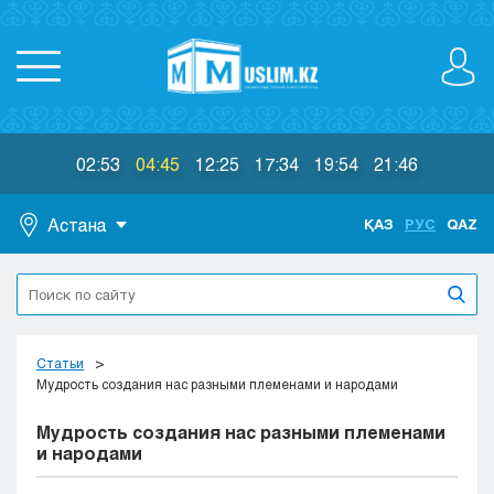
02:53
04:45
12:25
17:34
19:54
21:46
Астана
ҚАЗ
РУС
QAZ
Астана
Алматы
Актау
Актобе
Статьи
Атырау
Мудрость создания нас разными племенами и народами
Жезказган
Мудрость создания нас разными племенами
Караганда
и народами
Кокшетау
Костанай