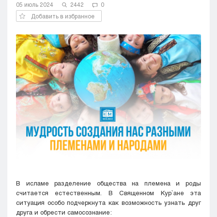
05 июль 2024
2442
0
Кызылорда
Добавить в избранное
Павлодар
Петропавловск
Семей
Талдыкорган
Тараз
Туркестан
Уральск
Усть-Каменогорск
Шымкент
В исламе разделение общества на племена и роды
считается естественным. В Священном Кyр`ане эта
ситуация особо подчеркнута как возможность узнать друг
друга и обрести самосознание: