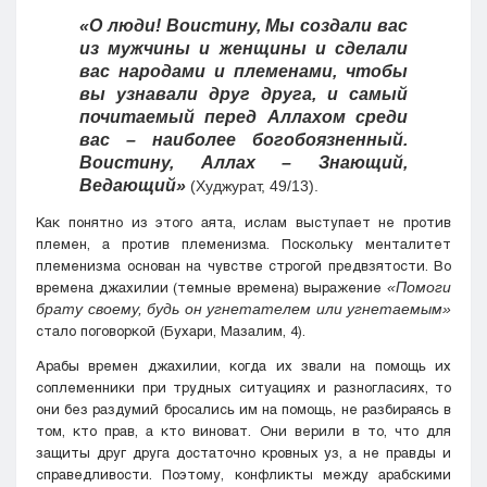
«О люди! Воистину, Мы создали вас
из мужчины и женщины и сделали
вас народами и племенами, чтобы
вы узнавали друг друга, и самый
почитаемый перед Аллахом среди
вас – наиболее богобоязненный.
Воистину, Аллах – Знающий,
Ведающий»
(Худжурат, 49/13).
Как понятно из этого аята, ислам выступает не против
племен, а против племенизма. Поскольку менталитет
племенизма основан на чувстве строгой предвзятости. Во
времена джахилии (темные времена) выражение
«Помоги
брату своему, будь он угнетателем или угнетаемым»
стало поговоркой (Бухари, Мазалим, 4).
Арабы времен джахилии, когда их звали на помощь их
соплеменники при трудных ситуациях и разногласиях, то
они без раздумий бросались им на помощь, не разбираясь в
том, кто прав, а кто виноват. Они верили в то, что для
защиты друг друга достаточно кровных уз, а не правды и
справедливости. Поэтому, конфликты между арабскими