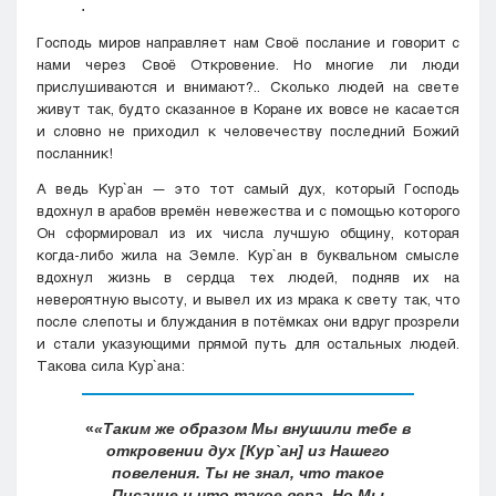
.
Господь миров направляет нам Своё послание и говорит с
нами через Своё Откровение. Но многие ли люди
прислушиваются и внимают?.. Сколько людей на свете
живут так, будто сказанное в Коране их вовсе не касается
и словно не приходил к человечеству последний Божий
посланник!
А ведь Кyр`ан — это тот самый дух, который Господь
вдохнул в арабов времён невежества и с помощью которого
Он сформировал из их числа лучшую общину, которая
когда-либо жила на Земле. Кyр`ан в буквальном смысле
вдохнул жизнь в сердца тех людей, подняв их на
невероятную высоту, и вывел их из мрака к свету так, что
после слепоты и блуждания в потёмках они вдруг прозрели
и стали указующими прямой путь для остальных людей.
Такова сила Кyр`ана:
«Таким же образом Мы внушили тебе в
откровении дух [Кyр`ан] из Нашего
повеления. Ты не знал, что такое
Писание и что такое вера. Но Мы