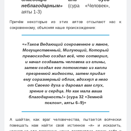
неблагодарным»
(сура «Человек»,
аяты 1-3)
Причём некоторые из этих аятов отсылают нас к
сокровенному, объясняя наше происхождение:
«Таков Ведающий сокровенное и явное,
Могущественный, Милующий, Который
превосходно создал всё, что сотворил,
и начал создавать человека из глины,
затем создал его потомство из капли
презренной жидкости, затем придал
ему соразмерный облик, вдохнул в него
от Своего духа и даровал вам слух,
зрение и сердца. Но как мала ваша
благодарность!»
(сура 32 «Земной
поклон», аяты 6–9)
А шайтан, как враг человечества, пытается всячески
помешать нам найти своё истинное «я» и исказить,