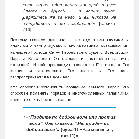
есть вервь, один конец которой в руке
Аллаха, а другой — в ваших руках.
Держитесь же за него, и вы никогда не
заблудитесь и не погибнете!»
[Сахиха,
713].
Поэтому главное для нас — не сделаться глухими и
слепыми к этому Кyр`ану и его знамениям, указывающим
на нашего Господа. Он — Творец всего сущего, Всемогущий
Царь и Властелин. Он создаёт и наставляет на путь
истинный. И всё происходит только по Его воле, с Его
знания и дозволения. Его власть и Его воля
распространяется на всех нас.
Кто способен остановить вращение земного шара? Кто
способен поменять порядок в многочисленных галактиках
после того, как Господь сказал:
«“Придите по доброй воле или против
воли”. Они сказали: “Мы придём по
доброй воле”»
(сура 41 «Разъяснены»,
аят 11)