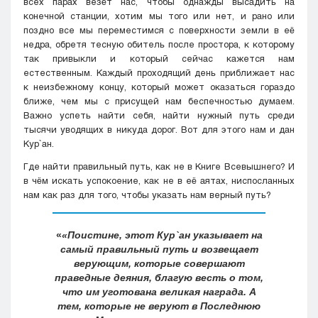
всех парах везёт нас, чтобы однажды высадить на
конечной станции, хотим мы того или нет, и рано или
поздно все мы переместимся с поверхности земли в её
недра, обретя тесную обитель после простора, к которому
так привыкли и который сейчас кажется нам
естественным. Каждый проходящий день приближает нас
к неизбежному концу, который может оказаться гораздо
ближе, чем мы с присущей нам беспечностью думаем.
Важно успеть найти себя, найти нужный путь среди
тысячи уводящих в никуда дорог. Вот для этого нам и дан
Кyр`ан.
Где найти правильный путь, как не в Книге Всевышнего? И
в чём искать успокоение, как не в её аятах, ниспосланных
нам как раз для того, чтобы указать нам верный путь?
«Поистине, этот Кyр`ан указывает на
самый правильный путь и возвещает
верующим, которые совершают
праведные деяния, благую весть о том,
что им уготована великая награда. А
тем, которые не веруют в Последнюю