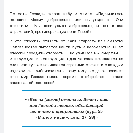
То есть Господь сказал небу и земле: «Подчинитесь
велению Моему добровольно или вынужденно». Они
ответили: «Мы повинуемся добровольно, и нет в нас
стремлений, противоречащих воли Твоей».
И кто способен отвести от себя старость или смерть?
Человечество пытается найти путь к бессмертию, ищет
способы победить старость — но увы! Все мы смертны —
и верующие, и неверующие. Едва человек появляется на
свет, как тут же начинается обратный отсчёт, и с каждым
вздохом он приближается к тому мигу, когда он покинет
этот мир. Всякая жизнь непременно оборвётся — таков
закон нашей вселенной:
«Все на [земле] смертны. Вечен лишь
лик Господа твоего, обладающий
величием и щедростью»
(сура 55
«Милостивый», аяты 27–28)