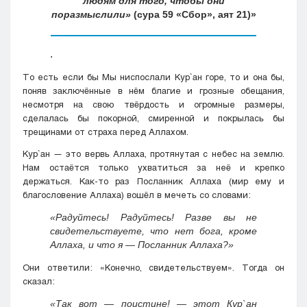
людям для того, чтобы они
поразмыслили»
(сура 59 «Сбор», аят 21)
.
То есть если бы Мы ниспослали Кyр`ан горе, то и она бы,
поняв заключённые в нём благие и грозные обещания,
несмотря на свою твёрдость и огромные размеры,
сделалась бы покорной, смиренной и покрылась бы
трещинами от страха перед Аллахом.
Кyр`ан — это вервь Аллаха, протянутая с небес на землю.
Нам остаётся только ухватиться за неё и крепко
держаться. Как-то раз Посланник Аллаха (мир ему и
благословение Аллаха) вошёл в мечеть со словами:
«Радуйтесь! Радуйтесь! Разве вы не
свидетельствуете, что нет бога, кроме
Аллаха, и что я — Посланник Аллаха?»
Они ответили: «Конечно, свидетельствуем». Тогда он
сказал:
«Так вот — поистине! — этот Кyр`ан