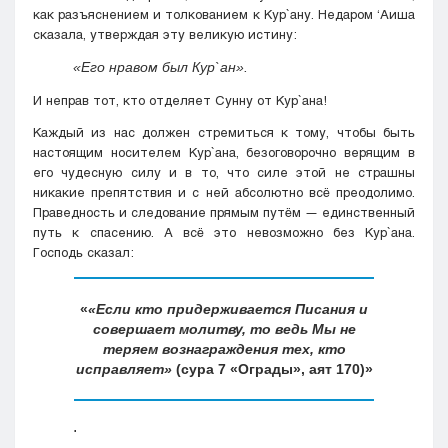
как разъяснением и толкованием к Кyр`ану. Недаром ‘Аиша
сказала, утверждая эту великую истину:
«Его нравом был Кyр`ан».
И неправ тот, кто отделяет Сунну от Кyр`ана!
Каждый из нас должен стремиться к тому, чтобы быть
настоящим носителем Кyр`ана, безоговорочно верящим в
его чудесную силу и в то, что силе этой не страшны
никакие препятствия и с ней абсолютно всё преодолимо.
Праведность и следование прямым путём — единственный
путь к спасению. А всё это невозможно без Кyр`ана.
Господь сказал:
«Если кто придерживается Писания и
совершает молитву, то ведь Мы не
теряем вознаграждения тех, кто
исправляет»
(сура 7 «Ограды», аят 170)
.