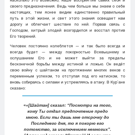
насколько это возможно, наше восприятие самих себя и
своего предназначения. Ведь чем больше мы знаем о себе
настоящих, тем яснее видим единственно правильный
путь в этой жизни, и свет этого знания освещает нам
дорогу и облегчает шествие по ней. Порвав связь с
Господом, хитрый злодей возгордился и восстал против
Его творений.
Человек постоянно колеблется — и так было всегда и
всегда будет — между покорностью Всевышнему и
ослушанием Его и не может выйти за пределы
бесконечной борьбы между истиной и ложью. Он ведёт
свою войну с шайтаном на протяжении многих веков с
переменным успехом, то отступая под его натиском, то
вновь собираясь с силами и устремляясь в атаку. В Кyр`ане
сказано:
«[Шайтан] сказал: “Посмотри на того,
кому Ты отдал предпочтение предо
мною. Если ты дашь мне отсрочку до
Последнего дня, то я покорю его
потомство, за исключением немногих”.