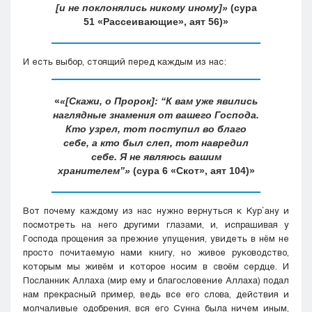
[и не поклонялись никому иному]»
(сура
51 «Рассеивающие», аят 56)
И есть выбор, стоящий перед каждым из нас:
«[Скажи, о Пророк]: “К вам уже явились
наглядные знамения от вашего Господа.
Кто узрел, тот поступил во благо
себе, а кто был слеп, тот навредил
себе. Я не являюсь вашим
хранителем”»
(сура 6 «Скот», аят 104)
Вот почему каждому из нас нужно вернуться к Кyр`ану и
посмотреть на него другими глазами, и, испрашивая у
Господа прощения за прежние упущения, увидеть в нём не
просто почитаемую нами книгу, но живое руководство,
которым мы живём и которое носим в своём сердце. И
Посланник Аллаха (мир ему и благословение Аллаха) подал
нам прекрасный пример, ведь все его слова, действия и
молчаливые одобрения, вся его Сунна была ничем иным,