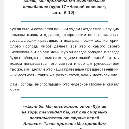
жизнь, Мы приготовили мучительные
страдания»
(сура 17 «Ночной перенос»,
аяты 9–10)
Кyр`ан был и останется вечным чудом Создателя, несущим
сердцам жизнь и здравие, повергающим несправедливых,
возвышающим праведных и подправляющим ход истории.
Слово Господа миров делает всё это с самого своего
ниспослания и по сей день. Кyр`ан всегда обладал и всегда
будет обладать поистине удивительной силой, и мы
можем пользоваться его светом и верным руководством
так же, как делали это наши праведные предшественники,
— и достигать таких же результатов, каких достигли они.
Сам Господь, ниспославший это чудесное Писание, сказал
о нём:
«Если бы Мы ниспослали этот Кyр`ан
на гору, ты увидел бы, как она смиренно
раскалывается от страха перед
Аллахом. Такие примеры Мы приводим