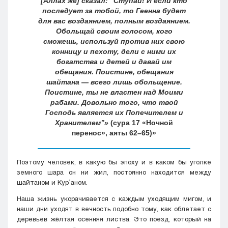
[Аллах же] сказал: “Ступай! И если кто
последует за тобой, то Геенна будет
для вас воздаянием, полным воздаянием.
Обольщай своим голосом, кого
сможешь, используй против них свою
конницу и пехоту, дели с ними их
богатства и детей и давай им
обещания. Поистине, обещания
шайтана — всего лишь обольщение.
Поистине, ты не властен над Моими
рабами. Довольно того, что твой
Господь является их Попечителем и
Хранителем”»
(сура 17 «Ночной
перенос», аяты 62–65)
Поэтому человек, в какую бы эпоху и в каком бы уголке
земного шара он ни жил, постоянно находится между
шайтаном и Кyр`аном.
Наша жизнь укорачивается с каждым уходящим мигом, и
наши дни уходят в вечность подобно тому, как облетает с
деревьев жёлтая осенняя листва. Это поезд, который на