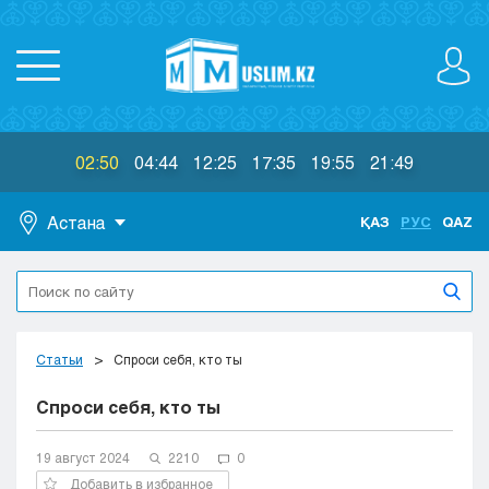
02:50
04:44
12:25
17:35
19:55
21:49
Астана
ҚАЗ
РУС
QAZ
Астана
Алматы
Актау
Актобе
Статьи
Спроси себя, кто ты
Атырау
Спроси себя, кто ты
Жезказган
Караганда
Кокшетау
19 август 2024
2210
0
Костанай
Добавить в избранное