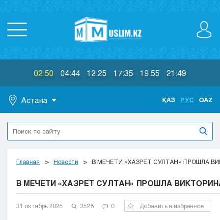
02:50
04:44
12:25
17:35
19:55
21:49
Астана
ҚАЗ
РУС
QAZ
Астана
Алматы
Актау
Актобе
Главная
Новости
В МЕЧЕТИ «ХАЗРЕТ СУЛТАН» ПРОШЛА В
Атырау
В МЕЧЕТИ «ХАЗРЕТ СУЛТАН» ПРОШЛА ВИКТОРИН
Жезказган
Караганда
Кокшетау
31 октябрь 2025
3528
0
Добавить в избранное
Костанай