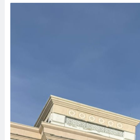
Кызылорда
Павлодар
Петропавловск
Семей
Талдыкорган
Тараз
Туркестан
Уральск
Усть-Каменогорск
Шымкент