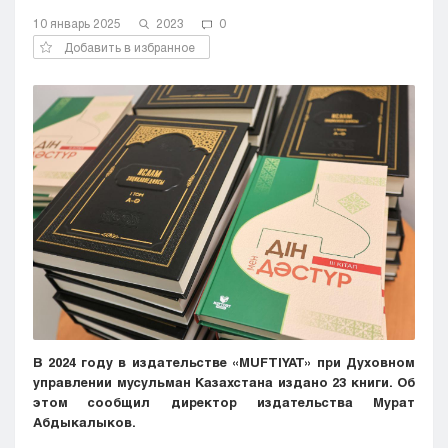
Кызылорда
10 январь 2025
2023
0
Павлодар
Добавить в избранное
Петропавловск
Семей
Талдыкорган
Тараз
Туркестан
Уральск
Усть-Каменогорск
Шымкент
В
2024
году
в
издательстве
«
MUFTIYAT
»
при
Духовном
управлении
мусульман
Казахстана
издано
23
книги
.
Об
этом
сообщил
директор
издательства
Мурат
Абдыкалыков
.