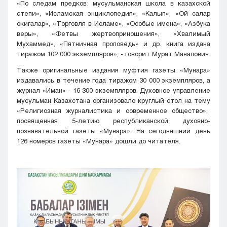
«По
следам
предков
:
мусульманская
школа
в казахской
степи
»,
«Исламская
энциклопедия
»,
«Калып»
, «Ой салар
окигалар», «Торговля в
Исламе
»,
«Особые
имена
»,
«Азбука
веры
»,
«Фетвы жертвоприношения»,
«Хвалимый
Мухаммед
»,
«Пятничная
проповедь
» и
др.
книга
издана
тиражом
102
000
экземпляров
»
, -
говорит
Мурат
Манапович
.
Также
оригинальные
издания
муфтия
газеты
«Мунара»
издавались
в
течение
года
тиражом
30
000
экземпляров
,
а
журнал
«Иман
»
-
16
300
экземпляров
.
Духовное
управление
мусульман
Казахстана
организовало
круглый
стол
на
тему
«Религиозная
журналистика
и
современное
общество
»
,
посвященная
5
-
летию
республиканской
духовно
-
познавательной
газеты
«Мунара».
На
сегодняшний
день
126
номеров
газеты
«Мунара»
дошли до
читателя.