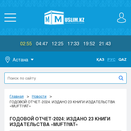
02:55
04:47
12:25
17:33
19:52
21:43
Астана
ҚАЗ
РУС
QAZ
Астана
Алматы
Актау
Актобе
Главная
Новости
Атырау
ГОДОВОЙ ОТЧЕТ-2024: ИЗДАНО 23 КНИГИ ИЗДАТЕЛЬСТВА
«MUFTIYAT»
Жезказган
Караганда
ГОДОВОЙ ОТЧЕТ-2024: ИЗДАНО 23 КНИГИ
Кокшетау
ИЗДАТЕЛЬСТВА «MUFTIYAT»
Костанай