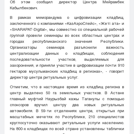
Об
этом
сообщил
директор
Центра
Мейрамбек
Кабылбекович
.
В
рамках
меморандума
о
цифровизации
кладбищ
,
заключенного
с
компаниями
«КазАэроСпейс
»,
«Жеті
ата
» и
«SHARAPAT
-
Digital
»
, мы
совместно
со
специальной
рабочей
группой
провели
семинары
во
всех
областных
центрах
и
городах
республиканского
значения
Республики
.
Организаторы
семинара
разъяснили
важность
централизации
данных
о
кладбищах
,
соблюдения
последовательности
участков
,
выделяемых
для
захоронения
, и приняли участие в
цифровизации
почти
910
гектаров
мусульманских
кладбищ
в
регионах
»
, -
говорит
директор
центра
ритуальных
услуг
.
Отметим
,
что в
настоящее
время из
кладбищ
региона
в
центр
выделено
50
га
земельных
участков
.
В
Астане
главный
муфтий
Наурызбай
кажы
Таганулы с
помощью
спонсоров
вручил
центру
два
новых
ритуальных
автомобиля
.
В
59
-ти
отделениях
центра
,
открытых
при
масштабных
мечетях
по
Республике
,
210
специалистов
круглосуточно
оказывают
ритуальные
услуги
населению
.
На
800
-х
кладбищах
по всей
стране
установлены
таблички