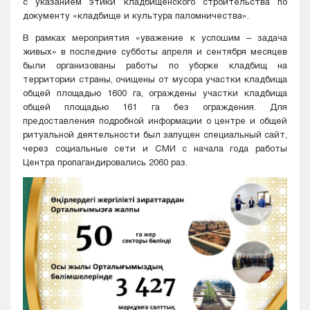
с
указанием
этики
кладбищенского
строительства
по
документу
«
кладбище
и
культура
паломничества
»
.
В
рамках
мероприятия
«уважение
к
успошим
–
задача
живых»
в
последние
субботы
апреля
и
сентября
месяцев
были
организованы
работы
по
уборке
кладбищ
на
территории
страны
,
очищены
от
мусора
участки
кладбища
общей
площадью
1600
га
,
ограждены
участки
кладбища
общей
площадью
161
га
без
ограждения
.
Для
предоставления
подробной
информации
о
центре
и
общей
ритуальной
деятельности
был
запущен
специальный
сайт
,
через
социальные
сети
и
СМИ
с
начала
года
работы
Центра
пропагандировались
2060
раз
.