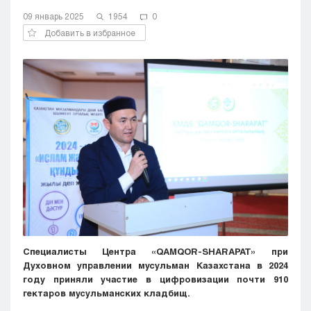
Кызылорда
09 январь 2025
1954
0
Павлодар
Добавить в избранное
Петропавловск
Семей
Талдыкорган
Тараз
Туркестан
Уральск
Усть-Каменогорск
Шымкент
Специалисты
Центра
«
QAMQOR
-
SHARAPAT
»
при
Духовном
управлении
мусульман
Казахстана
в
2024
году
приняли
участие
в
цифровизации
почти
910
гектаров
мусульманских
кладбищ
.