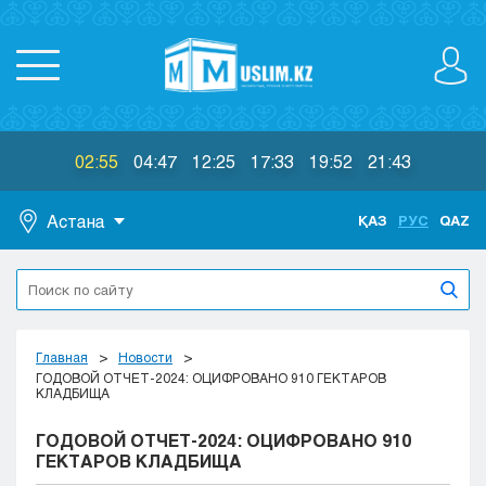
02:55
04:47
12:25
17:33
19:52
21:43
Астана
ҚАЗ
РУС
QAZ
Астана
Алматы
Актау
Актобе
Главная
Новости
Атырау
ГОДОВОЙ ОТЧЕТ-2024: ОЦИФРОВАНО 910 ГЕКТАРОВ
КЛАДБИЩА
Жезказган
Караганда
ГОДОВОЙ ОТЧЕТ-2024: ОЦИФРОВАНО 910
Кокшетау
ГЕКТАРОВ КЛАДБИЩА
Костанай