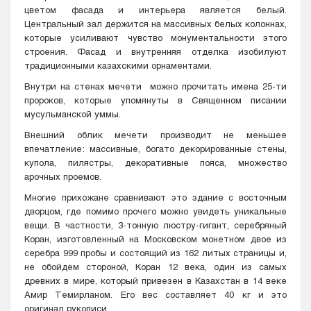
цветом фасада и интерьера является белый.
Центральный зал держится на массивных белых колоннах,
которые усиливают чувство монументальности этого
строения. Фасад и внутренняя отделка изобилуют
традиционными казахскими орнаментами.
Внутри на стенах мечети можно прочитать имена 25-ти
пророков, которые упомянуты в Священном писании
мусульманской уммы.
Внешний облик мечети производит не меньшее
впечатление: массивные, богато декорированные стены,
купола, пилястры, декоративные пояса, множество
арочных проемов.
Многие прихожане сравнивают это здание с восточным
дворцом, где помимо прочего можно увидеть уникальные
вещи. В частности, 3-тонную люстру-гигант, серебряный
Коран, изготовленный на Московском монетном двое из
серебра 999 пробы и состоящий из 162 литых страницы и,
не обойдем стороной, Коран 12 века, один из самых
древних в мире, который привезен в Казахстан в 14 веке
Амир Темирланом. Его вес составляет 40 кг и это
оригинал рукописи.