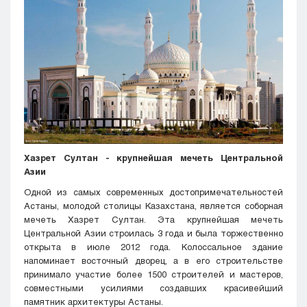
Кызылорда
Павлодар
Петропавловск
Семей
Талдыкорган
Тараз
Туркестан
Уральск
Усть-Каменогорск
Хазрет Султан - крупнейшая мечеть Центральной
Шымкент
Азии
Одной из самых современных достопримечательностей
Астаны, молодой столицы Казахстана, является соборная
мечеть Хазрет Султан. Эта крупнейшая мечеть
Центральной Азии строилась 3 года и была торжественно
открыта в июле 2012 года. Колоссальное здание
напоминает восточный дворец, а в его строительстве
принимало участие более 1500 строителей и мастеров,
совместными усилиями создавших красивейший
памятник архитектуры Астаны.