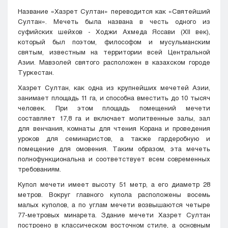
Название «Хазрет Султан» переводится как «Святейший
Султан». Мечеть была названа в честь одного из
суфийских шейхов - Ходжи Ахмеда Яссави (XII век),
который был поэтом, философом и мусульманским
святым, известным на территории всей Центральной
Азии. Мавзолей святого расположен в казахском городе
Туркестан.
Хазрет Султан, как одна из крупнейших мечетей Азии,
занимает площадь 11 га, и способна вместить до 10 тысяч
человек. При этом площадь помещений мечети
составляет 17,8 га и включает молитвенные залы, зал
для венчания, комнаты для чтения Корана и проведения
уроков для семинаристов, а также гардеробную и
помещение для омовения. Таким образом, эта мечеть
полнофункциональна и соответствует всем современных
требованиям.
Купол мечети имеет высоту 51 метр, а его диаметр 28
метров. Вокруг главного купола расположены восемь
малых куполов, а по углам мечети возвышаются четыре
77-метровых минарета. Здание мечети Хазрет Султан
построено в классическом восточном стиле, а основным