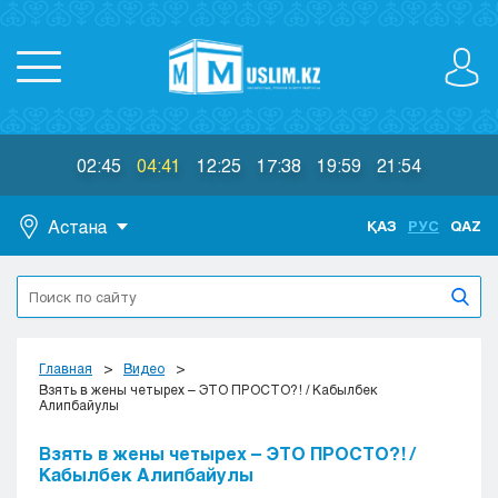
02:45
04:41
12:25
17:38
19:59
21:54
Астана
ҚАЗ
РУС
QAZ
Астана
Алматы
Актау
Актобе
Главная
Видео
Атырау
Взять в жены четырех – ЭТО ПРОСТО?! / Кабылбек
Алипбайулы
Жезказган
Караганда
Взять в жены четырех – ЭТО ПРОСТО?! /
Кокшетау
Кабылбек Алипбайулы
Костанай