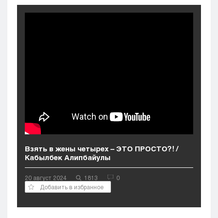
Кызылорда
Павлодар
Петропавловск
Семей
Талдыкорган
Тараз
Туркестан
Уральск
Усть-Каменогорск
Шымкент
Взять в жены четырех – ЭТО ПРОСТО?! /
Кабылбек Алипбайулы
20 август 2024
1813
0
Добавить в избранное