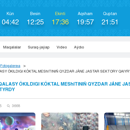
Kún
Besіn
Ekіntі
Aqsham
Quptan
04:42
12:25
17:36
19:57
21:51
Maqalalar
Suraq-jaýap
Vıdeo
Aýdıo
Fotogalereıa
ASY ÓKILDIGI KÓKTAL MEShITINIŃ QYZDAR JÁNE JASTAR SEKTORY QAI
QALASY ÓKILDIGI KÓKTAL MEShITINIŃ QYZDAR JÁNE J
TYRDY
25
3668