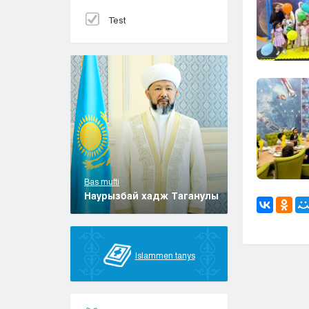
Test
Bas mufti
Наурызбай хадж Таганулы
Islammen tanys