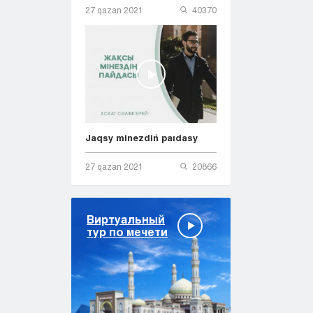
27 qazan 2021
40370
Jaqsy minezdiń paıdasy
27 qazan 2021
20866
Виртуальный
тур по мечети