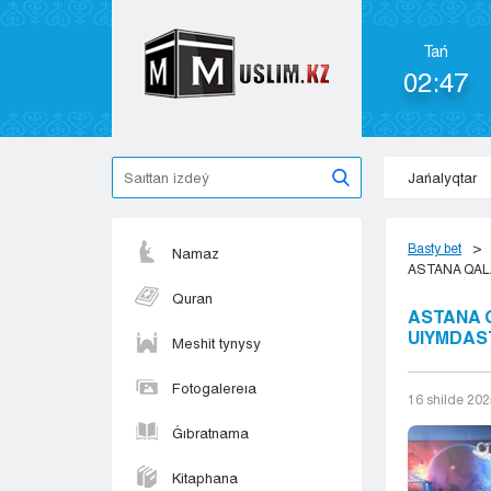
Tań
02:47
Jańalyqtar
Basty bet
Namaz
ASTANA QAL
Quran
ASTANA 
UIYMDAS
Meshit tynysy
Fotogalereıa
16 shіlde 20
Ǵıbratnama
Kitaphana