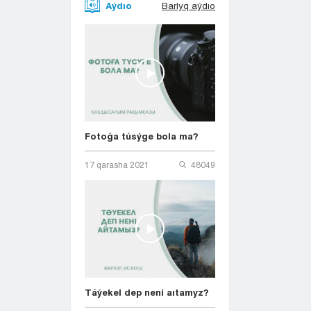
Aýdıo
Barlyq aýdıo
Fotoǵa túsýge bola ma?
17 qarasha 2021
48049
Táýekel dep neni aıtamyz?