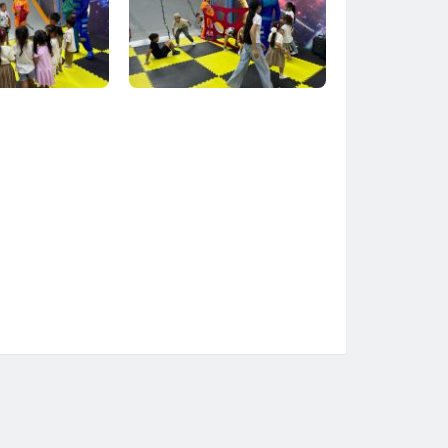
Taraz
Týrkestan
Ýralsk
Ýst-Kamenogorsk
Shymkent