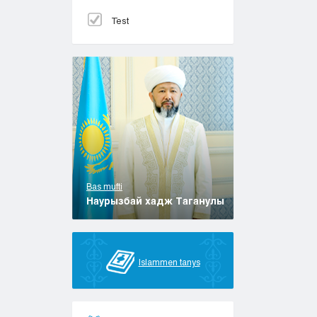
Test
Bas mufti
Наурызбай хадж Таганулы
Islammen tanys