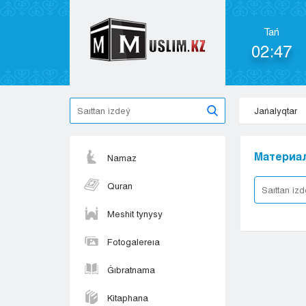
Tań
02:47
Jańalyqtar
Материал
Namaz
Quran
Meshit tynysy
Fotogalereıa
Ǵıbratnama
Kitaphana