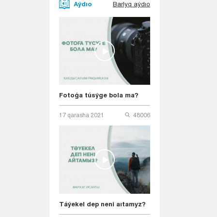
Aýdıo
Barlyq aýdıo
Fotoǵa túsýge bola ma?
17 qarasha 2021
48006
Táýekel dep neni aıtamyz?