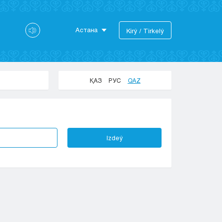
Астана
Kіrý / Tіrkelý
Astana
Almaty
Aktaý
ҚАЗ
РУС
QAZ
Aktobe
Atyraý
Jezkazgan
Karaganda
Izdeý
Kokshetaý
Kostanaı
Kyzylorda
Pavlodar
Petropavlovsk
Semeı
Taldykorgan