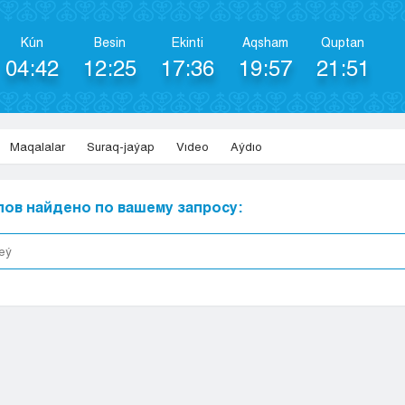
Kún
Besіn
Ekіntі
Aqsham
Quptan
04:42
12:25
17:36
19:57
21:51
Maqalalar
Suraq-jaýap
Vıdeo
Aýdıo
ов найдено по вашему запросу: