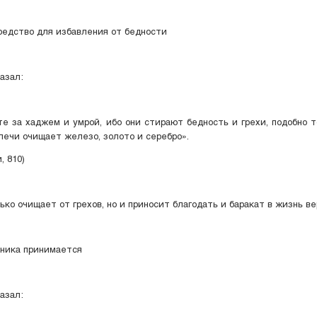
редство для избавления от бедности
к ﷺ сказал:
а хаджем и умрой, ибо они стирают бедность и грехи, подобно т
печи очищает железо, золото и серебро».
, 810)
ько очищает от грехов, но и приносит благодать и баракат в жизнь в
мника принимается
к ﷺ сказал: