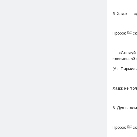
5. Хадж — с
Проро
«Следуйте з
плавильной 
(Ат-Тирмизи
Хадж не тол
6. Дуа пало
Проро