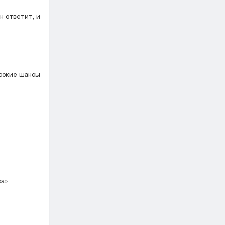
н ответит, и
ысокие шансы
а».