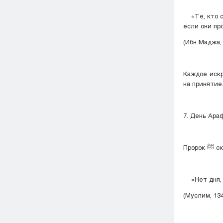
«Те, кто со
если они пр
(Ибн Маджа, 
Каждое искр
на принятие
7. День Ара
Проро
«Нет дня, в
(Муслим, 134