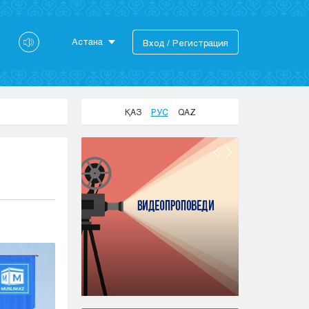
Астана
Вход / Регистрация
Астана
Алматы
Актау
ҚАЗ
РУС
QAZ
Актобе
Атырау
Жезказган
Караганда
Кокшетау
Костанай
Кызылорда
Павлодар
Петропавловск
Семей
Талдыкорган