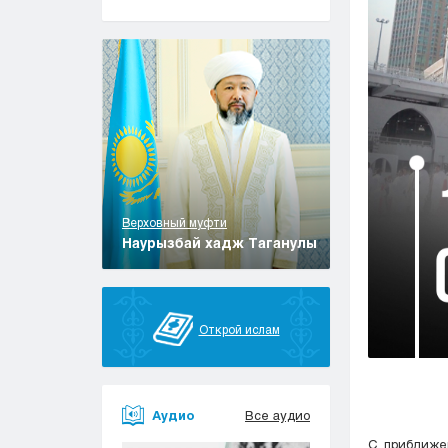
Верховный муфти
Наурызбай хадж Таганулы
Открой ислам
Аудио
Все аудио
С приближе