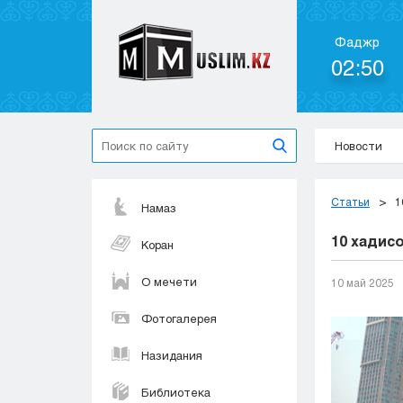
Фаджр
02:50
Новости
Статьи
1
Намаз
10 хадис
Коран
О мечети
10 май 2025
Фотогалерея
Назидания
Библиотека