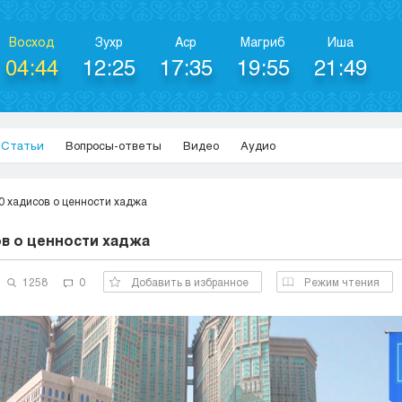
Восход
Зухр
Аср
Магриб
Иша
04:44
12:25
17:35
19:55
21:49
Статьи
Вопросы-ответы
Видео
Аудио
0 хадисов о ценности хаджа
ов о ценности хаджа
1258
0
Добавить в избранное
Режим чтения