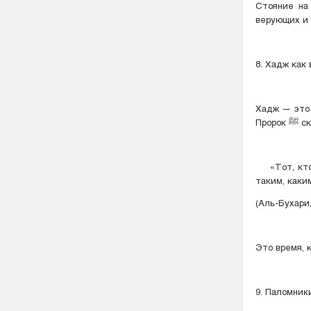
Стояние на
верующих и 
8. Хадж как
Хадж — это 
Проро
«Тот, кто и
таким, каким
(Аль-Бухари
Это время, 
9. Паломник