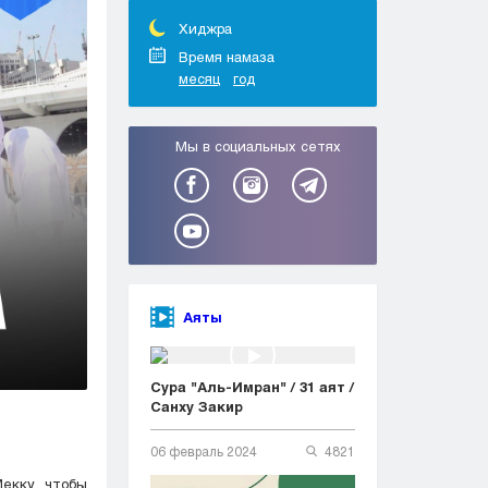
Тараз
Туркестан
Хиджра
Уральск
Время намаза
месяц
год
Усть-Каменогорск
Шымкент
Мы в социальных сетях
Аяты
Сура "Аль-Имран" / 31 аят /
Санху Закир
06 февраль 2024
4821
екку, чтобы