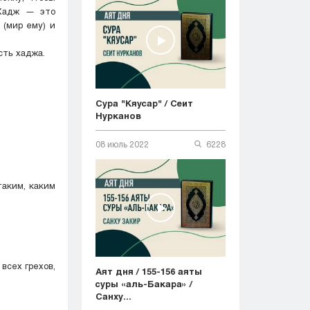
 Хадж — это
 (мир ему) и
сть хаджа.
Сура "Кяусар" / Сеит
Нурканов
08 июль 2022
6228
таким, каким
всех грехов,
Аят дня / 155-156 аяты
суры «аль-Бакара» /
Санху...