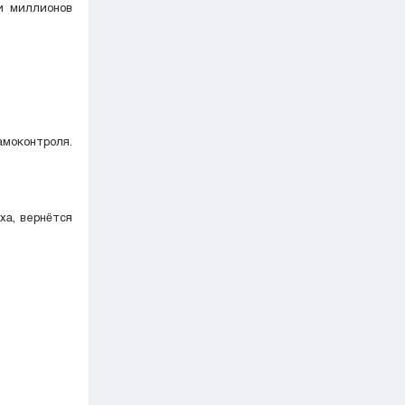
и миллионов
амоконтроля.
ха, вернётся