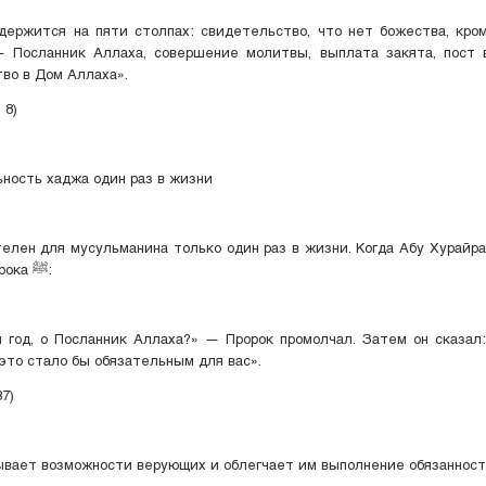
жится на пяти столпах: свидетельство, что нет божества, кром
 Посланник Аллаха, совершение молитвы, выплата закята, пост 
во в Дом Аллаха».
 8)
ьность хаджа один раз в жизни
ен для мусульманина только один раз в жизни. Когда Абу Хурайра ضي الله عنه
спросил Пророка ﷺ:
д, о Посланник Аллаха?» — Пророк промолчал. Затем он сказал:
, это стало бы обязательным для вас».
7)
вает возможности верующих и облегчает им выполнение обязанност