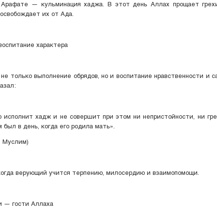
 Арафате — кульминация хаджа. В этот день Аллах прощает грех
освобождает их от Ада.
 воспитание характера
не только выполнение обрядов, но и воспитание нравственности и с
к ﷺ сказал:
сполнит хадж и не совершит при этом ни непристойности, ни гре
 был в день, когда его родила мать».
, Муслим)
когда верующий учится терпению, милосердию и взаимопомощи.
и — гости Аллаха