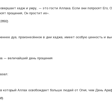
вершает хадж и умру, — это гости Аллаха. Если они попросят Его, О
осят прощения, Он простит их».
2892)
еннее дуа, произнесённое в дни хаджа, имеет особую ценность и в
.
фа — величайший день прощения
к ﷺ сказал:
 который Аллах освобождает больше людей от Огня, чем День Араф
8)