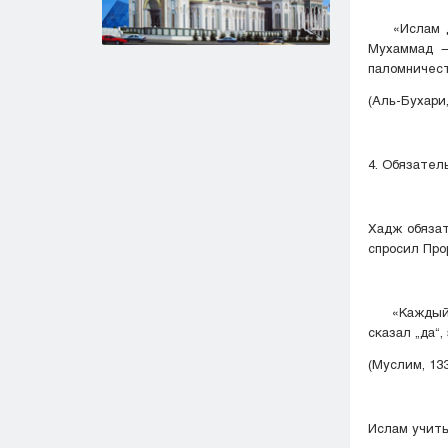
«Ислам дер
Мухаммад —
паломничест
(Аль-Бухари,
4. Обязател
Хадж обязател
«Каждый го
сказал „да“
(Муслим, 133
Ислам учиты