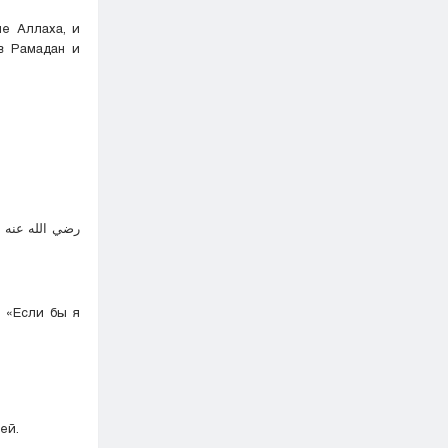
е Аллаха, и
в Рамадан и
ر
 «Если бы я
ей.