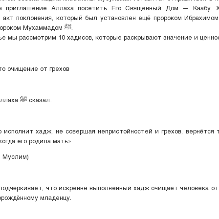
а приглашение Аллаха посетить Его Священный Дом — Каабу.
акт поклонения, который был установлен ещё пророком Ибрахимом
завершён пророком Мухаммадом ﷺ.
ье мы рассмотрим 10 хадисов, которые раскрывают значение и ценно
то очищение от грехов
Посланник Аллаха ﷺ сказал:
сполнит хадж, не совершая непристойностей и грехов, вернётся 
когда его родила мать».
, Муслим)
подчёркивает, что искренне выполненный хадж очищает человека от 
орождённому младенцу.