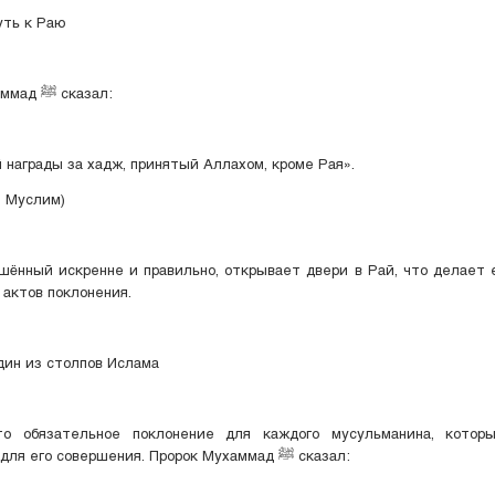
уть к Раю
Пророк Мухаммад ﷺ сказал:
аграды за хадж, принятый Аллахом, кроме Рая».
, Муслим)
шённый искренне и правильно, открывает двери в Рай, что делает 
актов поклонения.
дин из столпов Ислама
 обязательное поклонение для каждого мусульманина, котор
средствами для его совершения. Пророк Мухаммад ﷺ сказал: