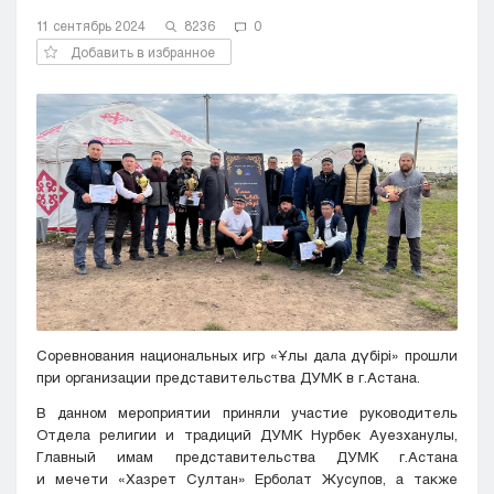
Кызылорда
11 сентябрь 2024
8236
0
Павлодар
Добавить в избранное
Петропавловск
Семей
Талдыкорган
Тараз
Туркестан
Уральск
Усть-Каменогорск
Шымкент
Соревнования национальных игр «Ұлы дала дүбірі» прошли
при организации представительства ДУМК в г.Астана.
В данном мероприятии приняли участие руководитель
Отдела религии и традиций ДУМК Нурбек Ауезханулы,
Главный имам представительства ДУМК г.Астана
и мечети «Хазрет Султан» Ерболат Жусупов, а также