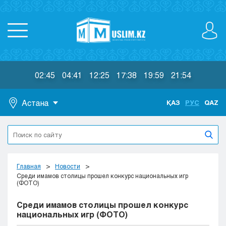
02:45
04:41
12:25
17:38
19:59
21:54
Астана
ҚАЗ
РУС
QAZ
Астана
Алматы
Актау
Актобе
Главная
Новости
Атырау
Среди имамов столицы прошел конкурс национальных игр
(ФОТО)
Жезказган
Караганда
Среди имамов столицы прошел конкурс
Кокшетау
национальных игр (ФОТО)
Костанай