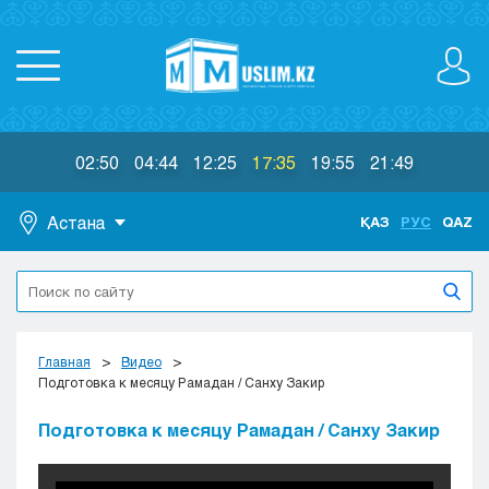
02:50
04:44
12:25
17:35
19:55
21:49
Астана
ҚАЗ
РУС
QAZ
Астана
Алматы
Актау
Актобе
Главная
Видео
Атырау
Подготовка к месяцу Рамадан / Санху Закир
Жезказган
Подготовка к месяцу Рамадан / Санху Закир
Караганда
Кокшетау
Костанай