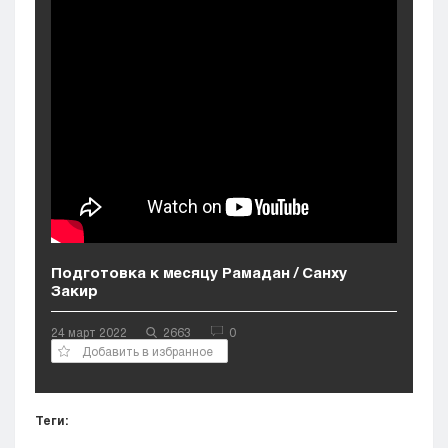
Кызылорда
Павлодар
Петропавловск
Семей
Талдыкорган
Тараз
Туркестан
Уральск
Усть-Каменогорск
Шымкент
Подготовка к месяцу Рамадан / Санху
Закир
24 март 2022
2663
0
Добавить в избранное
Теги: