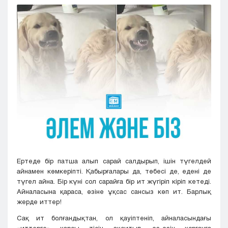
Кызылорда
Павлодар
Петропавловск
Семей
Талдыкорган
Тараз
Туркестан
Уральск
Усть-Каменогорск
Шымкент
Ертеде бір патша алып сарай салдырып, ішін түгелдей
айнамен көмкеріпті. Қабырғалары да, төбесі де, едені де
түгел айна. Бір күні сол сарайға бір ит жүгіріп кіріп кетеді.
Айналасына қараса, өзіне ұқсас сансыз көп ит. Барлық
жерде иттер!
Сақ ит болғандықтан, ол қауіптеніп, айналасындағы