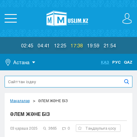
02:45
04:41
12:25
17:38
19:59
21:54
Астана
ҚАЗ
РУС
QAZ
Астана
Алматы
Актау
Актобе
Мақалалар
ӘЛЕМ ЖӘНЕ БІЗ
Атырау
ӘЛЕМ ЖӘНЕ БІЗ
Жезказган
Караганда
Кокшетау
03 қараша 2025
3865
0
Таңдаулыға қосу
Костанай