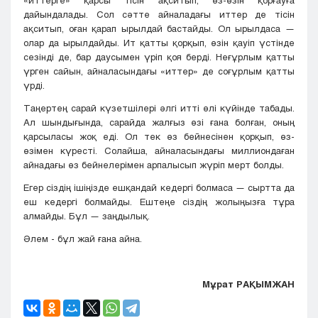
«иттерге» қарсы тісін ақситып, өз-өзін қорғауға
дайындалады. Сол сәтте айналадағы иттер де тісін
ақситып, оған қарап ырылдай бастайды. Ол ырылдаса —
олар да ырылдайды. Ит қатты қорқып, өзін қауіп үстінде
сезінді де, бар даусымен үріп қоя берді. Неғұрлым қатты
үрген сайын, айналасындағы «иттер» де соғұрлым қатты
үрді.
Таңертең сарай күзетшілері әлгі итті өлі күйінде табады.
Ал шындығында, сарайда жалғыз өзі ғана болған, оның
қарсыласы жоқ еді. Ол тек өз бейнесінен қорқып, өз-
өзімен күресті. Солайша, айналасындағы миллиондаған
айнадағы өз бейнелерімен арпалысып жүріп мерт болды.
Егер сіздің ішіңізде ешқандай кедергі болмаса — сыртта да
еш кедергі болмайды. Ештеңе сіздің жолыңызға тұра
алмайды. Бұл — заңдылық.
Әлем - бұл жай ғана айна.
Мұрат РАҚЫМЖАН