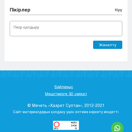
Пікірлер
Кіру
Жөнелту
Байланыс
Мешітімізге 3D саяхат
© Мечеть «Хазрет Султан», 2012-2021
Сайт материалдарын қолдану үшін сілтеме көрсету міндетті.