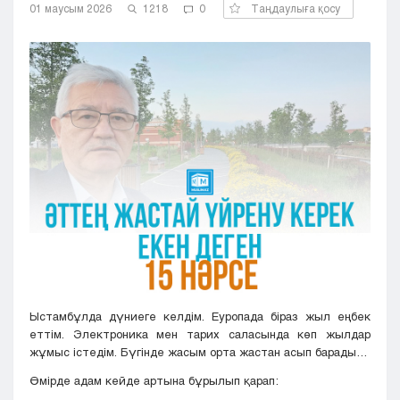
01 маусым 2026
1218
0
Таңдаулыға қосу
Кызылорда
Павлодар
Петропавловск
Семей
Талдыкорган
Тараз
Туркестан
Уральск
Усть-Каменогорск
Шымкент
Ыстамбұлда дүниеге келдім. Еуропада біраз жыл еңбек
еттім. Электроника мен тарих саласында көп жылдар
жұмыс істедім. Бүгінде жасым орта жастан асып барады…
Өмірде адам кейде артына бұрылып қарап: