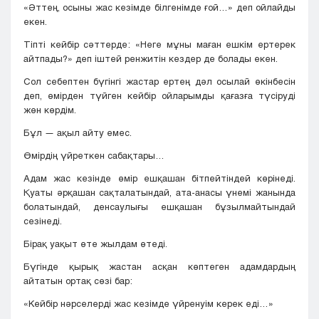
«Әттең, осыны жас кезімде білгенімде ғой…» деп ойлайды
екен.
Тіпті кейбір сәттерде: «Неге мұны маған ешкім ертерек
айтпады?» деп іштей ренжитін кездер де болады екен.
Сол себептен бүгінгі жастар ертең дәл осылай өкінбесін
деп, өмірден түйген кейбір ойларымды қағазға түсіруді
жөн көрдім.
Бұл — ақыл айту емес.
Өмірдің үйреткен сабақтары…
Адам жас кезінде өмір ешқашан бітпейтіндей көрінеді.
Қуаты әрқашан сақталатындай, ата-анасы үнемі жанында
болатындай, денсаулығы ешқашан бұзылмайтындай
сезінеді.
Бірақ уақыт өте жылдам өтеді.
Бүгінде қырық жастан асқан көптеген адамдардың
айтатын ортақ сөзі бар:
«Кейбір нәрселерді жас кезімде үйренуім керек еді…»