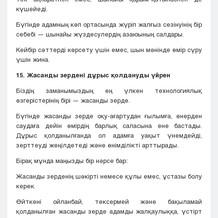
күшейеді.
Бүгінде адамның көп ортасында жүріп жалғыз сезінуінің бір
себебі — шынайы жүздесулердің азаюының салдары.
Кейбір сәттерді көрсету үшін емес, шын мәнінде өмір сүру
үшін жина.
15. Жасанды зердені дұрыс қолдануды үйрен
Біздің заманымыздың ең үлкен технологиялық
өзгерістерінің бірі — жасанды зерде.
Бүгінде жасанды зерде оқу-ағартудан ғылымға, өнерден
саудаға дейін өмірдің барлық саласына ене бастады.
Дұрыс қолданылғанда ол адамға уақыт үнемдейді,
зерттеуді жеңілдетеді және өнімділікті арттырады.
Бірақ мұнда маңызды бір нәрсе бар:
Жасанды зерденің шәкірті немесе құлы емес, ұстазы болу
керек.
Өйткені ойланбай, тексермей және бақыламай
қолданылған жасанды зерде адамды жалқаулыққа, үстірт