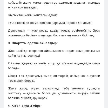
күйзеліс және жаман әдеттер адамның алдынан жылдар
өткен соң шығады.
Қырықтан кейін көптеген адам:
«Жас кезімде өзіме көбірек қарауым керек еді» дейді.
Денсаулық — жас кезде қадірі толық сезілмейтін, бірақ
жоғалғанда бәрінен маңызды болатын ең үлкен байлық.
3. Спортты әдетке айналдыр
Жас кезінде спортпен айналыспаған адам оның жоқтығын
кейін қатты сезінеді.
Өйткені қырықтан кейін спортқа үйрену әлдеқайда қиын
болады.
Спорт тек денсаулық емес; ол тәртіп, сабыр және рухани
төзімділік береді.
Жаяу жүру, жүзу, велосипед тебу немесе тұрақты
жаттығу — қайсысы болса да, қозғалысты өмірдің табиғи
бөлігіне айналдыру керек.
4. Кітап оқуды үйрен