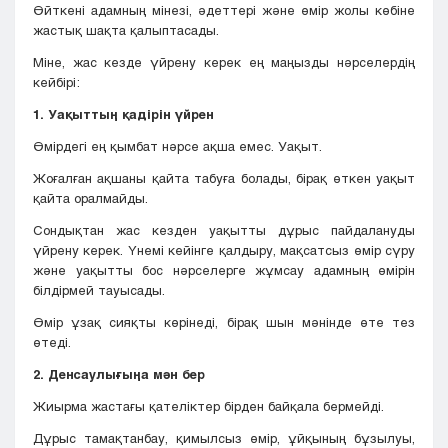
Өйткені адамның мінезі, әдеттері және өмір жолы көбіне
жастық шақта қалыптасады.
Міне, жас кезде үйрену керек ең маңызды нәрселердің
кейбірі:
1. Уақыттың қадірін үйрен
Өмірдегі ең қымбат нәрсе ақша емес. Уақыт.
Жоғалған ақшаны қайта табуға болады, бірақ өткен уақыт
қайта оралмайды.
Сондықтан жас кезден уақытты дұрыс пайдалануды
үйрену керек. Үнемі кейінге қалдыру, мақсатсыз өмір сүру
және уақытты бос нәрселерге жұмсау адамның өмірін
білдірмей тауысады.
Өмір ұзақ сияқты көрінеді, бірақ шын мәнінде өте тез
өтеді.
2. Денсаулығыңа мән бер
Жиырма жастағы қателіктер бірден байқала бермейді.
Дұрыс тамақтанбау, қимылсыз өмір, ұйқының бұзылуы,