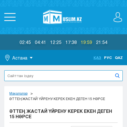
02:45
04:41
12:25
17:38
19:59
21:54
Астана
ҚАЗ
РУС
QAZ
Астана
Алматы
Актау
Актобе
Мақалалар
Атырау
ӘТТЕҢ ЖАСТАЙ ҮЙРЕНУ КЕРЕК ЕКЕН ДЕГЕН 15 НӘРСЕ
Жезказган
ӘТТЕҢ ЖАСТАЙ ҮЙРЕНУ КЕРЕК ЕКЕН ДЕГЕН
Караганда
15 НӘРСЕ
Кокшетау
Костанай