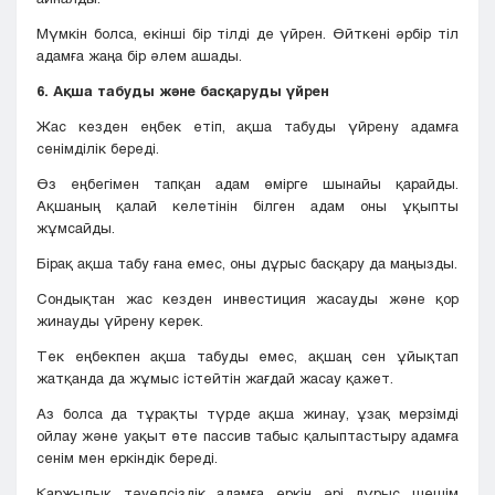
Мүмкін болса, екінші бір тілді де үйрен. Өйткені әрбір тіл
адамға жаңа бір әлем ашады.
6. Ақша табуды және басқаруды үйрен
Жас кезден еңбек етіп, ақша табуды үйрену адамға
сенімділік береді.
Өз еңбегімен тапқан адам өмірге шынайы қарайды.
Ақшаның қалай келетінін білген адам оны ұқыпты
жұмсайды.
Бірақ ақша табу ғана емес, оны дұрыс басқару да маңызды.
Сондықтан жас кезден инвестиция жасауды және қор
жинауды үйрену керек.
Тек еңбекпен ақша табуды емес, ақшаң сен ұйықтап
жатқанда да жұмыс істейтін жағдай жасау қажет.
Аз болса да тұрақты түрде ақша жинау, ұзақ мерзімді
ойлау және уақыт өте пассив табыс қалыптастыру адамға
сенім мен еркіндік береді.
Қаржылық тәуелсіздік адамға еркін әрі дұрыс шешім