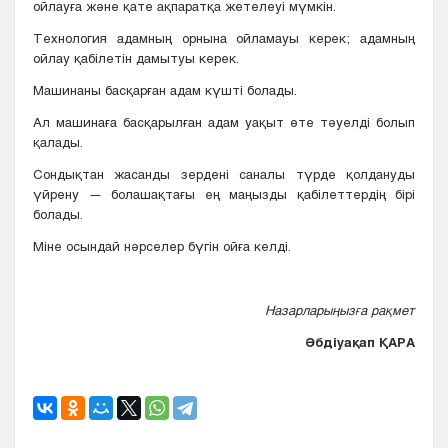
ойлауға және қате ақпаратқа жетелеуі мүмкін.
Технология адамның орнына ойламауы керек; адамның
ойлау қабілетін дамытуы керек.
Машинаны басқарған адам күшті болады.
Ал машинаға басқарылған адам уақыт өте тәуелді болып
қалады.
Сондықтан жасанды зердені саналы түрде қолдануды
үйрену — болашақтағы ең маңызды қабілеттердің бірі
болады.
Міне осындай нәрселер бүгін ойға келді.
Назарларыңызға рақмет
Әбдіуақап ҚАРА