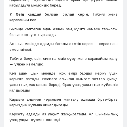
қабылдауға мүмкіндік береді.
7. Өзің қандай болсаң, солай көрін.
Табиғи және
қарапайым бол
Бүгінде көптеген адам өзінен бай, күшті немесе табысты
болып көрінуге тырысады.
Ал шын мәнінде адамды бағалы ететін нәрсе — көрсеткіш
емес, мінезі.
Табиғи болу, өзің сияқты өмір сүру және қарапайым қалу
— үлкен кемелдік.
Көп адам шын мәнінде жоқ өмірі бардай көріну үшін
қарызға батады. Несиеге алынған қымбат заттар қысқа
уақыттық мақтаныш береді, бірақ ұзақ уақыттық күйзеліс
қалдырады.
Қарызға алынған нәрсемен мақтану адамды бірте-бірте
қарыздың құлына айналдырады.
Көрсету адамды аз уақыт жарқыратады. Ал шынайылық
ұзақ уақыт құрмет әкеледі.