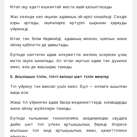
Кітап оқу әдеті кішкентай жаста оңай қалыптасады.
Жас кезінде көп оқыған адамның ой-өрісі кеңейеді. Сөздік
қоры артады, оқиғаларға әртүрлі қырынан қарауды
үйренеді.
Кітап тек білім бермейді; адамның мінезін, қиялын және
ойлау қабілетін де дамытады.
Бүгінде көптеген адам әлеуметтік желінің әсерінен ұзақ
мәтін оқуға қиналады. Ал кітап оқитын адам тек дүниені
емес, өзін де жақсырақ таниды.
5. Ағылшын тілін, тіпті екінші шет тілін меңгер
Тіл үйрену тек мансап үшін емес. Бұл — әлемге ашылған
жаңа есік.
Жаңа тіл үйренген адам басқа мәдениеттерді, қоғамдарды
және ойлау жүйелерін таниды.
Бүгінде ғылымнан технологияға, академиядан саудаға
дейін шет тілі үлкен артықшылық береді. Әсіресе
ағылшын тілі енді артықшылық емес, қажеттілікке
айналды.