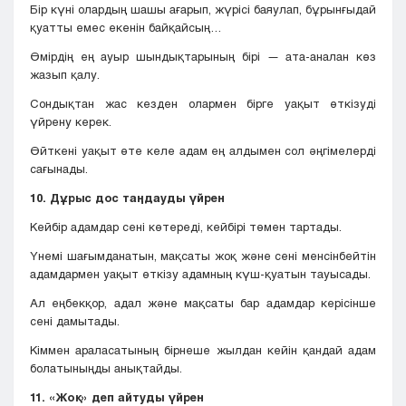
Бір күні олардың шашы ағарып, жүрісі баяулап, бұрынғыдай
қуатты емес екенін байқайсың…
Өмірдің ең ауыр шындықтарының бірі — ата-аналан көз
жазып қалу.
Сондықтан жас кезден олармен бірге уақыт өткізуді
үйрену керек.
Өйткені уақыт өте келе адам ең алдымен сол әңгімелерді
сағынады.
10. Дұрыс дос таңдауды үйрен
Кейбір адамдар сені көтереді, кейбірі төмен тартады.
Үнемі шағымданатын, мақсаты жоқ және сені менсінбейтін
адамдармен уақыт өткізу адамның күш-қуатын тауысады.
Ал еңбекқор, адал және мақсаты бар адамдар керісінше
сені дамытады.
Кіммен араласатының бірнеше жылдан кейін қандай адам
болатыныңды анықтайды.
11. «Жоқ» деп айтуды үйрен