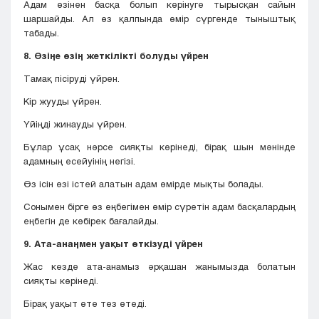
Адам өзінен басқа болып көрінуге тырысқан сайын
шаршайды. Ал өз қалпында өмір сүргенде тыныштық
табады.
8. Өзіңе өзің жеткілікті болуды үйрен
Тамақ пісіруді үйрен.
Кір жууды үйрен.
Үйіңді жинауды үйрен.
Бұлар ұсақ нәрсе сияқты көрінеді, бірақ шын мәнінде
адамның есейуінің негізі.
Өз ісін өзі істей алатын адам өмірде мықты болады.
Сонымен бірге өз еңбегімен өмір сүретін адам басқалардың
еңбегін де көбірек бағалайды.
9. Ата-анаңмен уақыт өткізуді үйрен
Жас кезде ата-анамыз әрқашан жанымызда болатын
сияқты көрінеді.
Бірақ уақыт өте тез өтеді.