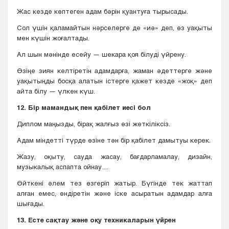
Жас кезде көптеген адам бәрін қуантуға тырысады.
Сол үшін қаламайтын нәрселерге де «иә» деп, өз уақыты
мен күшін жоғалтады.
Ал шын мәнінде есейу — шекара қоя білуді үйрену.
Өзіңе зиян келтіретін адамдарға, жаман әдеттерге және
уақытыңды босқа алатын істерге қажет кезде «жоқ» деп
айта білу — үлкен күш.
12. Бір мамандық пен қабілет иесі бол
Диплом маңызды, бірақ жалғыз өзі жеткіліксіз.
Адам міндетті түрде өзіне тән бір қабілет дамытуы керек.
Жазу, оқыту, сауда жасау, бағдарламалау, дизайн,
музыкалық аспапта ойнау…
Өйткені әлем тез өзгеріп жатыр. Бүгінде тек жаттап
алған емес, өндіретін және іске асыратын адамдар алға
шығады.
13. Есте сақтау және оқу техникаларын үйрен