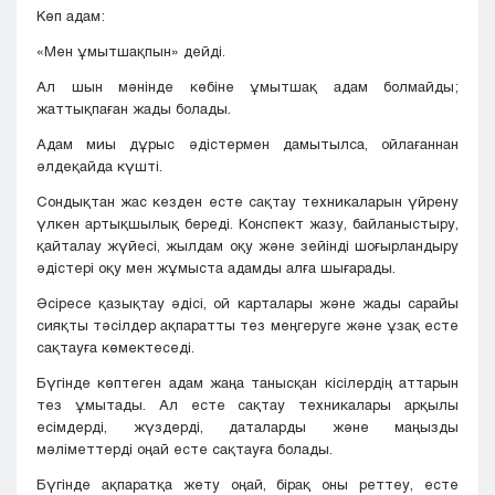
Көп адам:
«Мен ұмытшақпын» дейді.
Ал шын мәнінде көбіне ұмытшақ адам болмайды;
жаттықпаған жады болады.
Адам миы дұрыс әдістермен дамытылса, ойлағаннан
әлдеқайда күшті.
Сондықтан жас кезден есте сақтау техникаларын үйрену
үлкен артықшылық береді. Конспект жазу, байланыстыру,
қайталау жүйесі, жылдам оқу және зейінді шоғырландыру
әдістері оқу мен жұмыста адамды алға шығарады.
Әсіресе қазықтау әдісі, ой карталары және жады сарайы
сияқты тәсілдер ақпаратты тез меңгеруге және ұзақ есте
сақтауға көмектеседі.
Бүгінде көптеген адам жаңа танысқан кісілердің аттарын
тез ұмытады. Ал есте сақтау техникалары арқылы
есімдерді, жүздерді, даталарды және маңызды
мәліметтерді оңай есте сақтауға болады.
Бүгінде ақпаратқа жету оңай, бірақ оны реттеу, есте