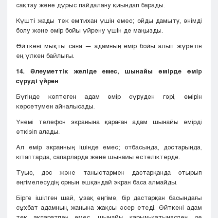
сақтау және дұрыс пайдалану қиындап барады.
Күшті жады тек емтихан үшін емес; ойды дамыту, өнімді
болу және өмір бойы үйрену үшін де маңызды.
Өйткені мықты сана — адамның өмір бойы алып жүретін
ең үлкен байлығы.
14. Әлеуметтік желіде емес, шынайы өмірде өмір
сүруді үйрен
Бүгінде көптеген адам өмір сүруден гөрі, өмірін
көрсетумен айналысады.
Үнемі телефон экранына қараған адам шынайы өмірді
өткізіп алады.
Ал өмір экранның ішінде емес; отбасыңда, достарыңда,
кітаптарда, сапарларда және шынайы естеліктерде.
Туыс, дос және таныстармен дастарқанда отырып
әңгімелесудің орнын ешқандай экран баса алмайды.
Бірге ішілген шай, ұзақ әңгіме, бір дастарқан басындағы
сұхбат адамның жанына жақсы әсер етеді. Өйткені адам
тек ақпаратпен емес, шынайы қарым-қатынаспен де