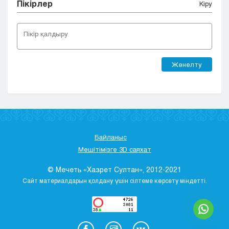
Пікірлер
Кіру
Жөнелту
Байланыс
Мешітімізге 3D саяхат
© Мечеть «Хазрет Султан», 2012-2021
Сайт материалдарын қолдану үшін сілтеме көрсету міндетті.