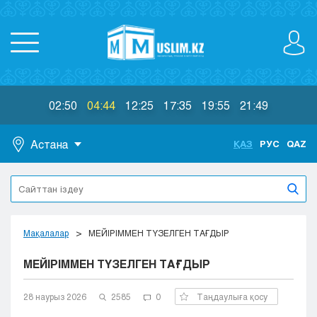
02:50
04:44
12:25
17:35
19:55
21:49
Астана
ҚАЗ
РУС
QAZ
Астана
Алматы
Актау
Актобе
Мақалалар
МЕЙІРІММЕН ТҮЗЕЛГЕН ТАҒДЫР
Атырау
МЕЙІРІММЕН ТҮЗЕЛГЕН ТАҒДЫР
Жезказган
Караганда
Кокшетау
28 наурыз 2026
2585
0
Таңдаулыға қосу
Костанай