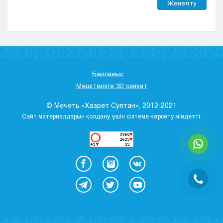
Жөнелту
Байланыс
Мешітімізге 3D саяхат
© Мечеть «Хазрет Султан», 2012-2021
Сайт материалдарын қолдану үшін сілтеме көрсету міндетті.