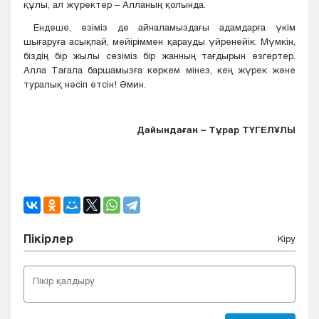
құлы, ал жүректер – Алланың қолында.
Ендеше, өзіміз де айналамыздағы адамдарға үкім
шығаруға асықпай, мейіріммен қарауды үйренейік. Мүмкін,
біздің бір жылы сөзіміз бір жанның тағдырын өзгертер.
Алла Тағала баршамызға көркем мінез, кең жүрек және
туралық нәсіп етсін! Әмин.
Дайындаған – Тұрар ТҮГЕЛҰЛЫ
Пікірлер
Кіру