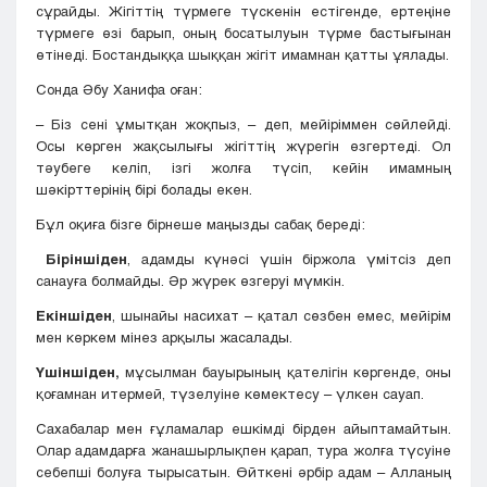
сұрайды. Жігіттің түрмеге түскенін естігенде, ертеңіне
түрмеге өзі барып, оның босатылуын түрме бастығынан
өтінеді. Бостандыққа шыққан жігіт имамнан қатты ұялады.
Сонда Әбу Ханифа оған:
– Біз сені ұмытқан жоқпыз, – деп, мейіріммен сөйлейді.
Осы көрген жақсылығы жігіттің жүрегін өзгертеді. Ол
тәубеге келіп, ізгі жолға түсіп, кейін имамның
шәкірттерінің бірі болады екен.
Бұл оқиға бізге бірнеше маңызды сабақ береді:
Біріншіден
, адамды күнәсі үшін біржола үмітсіз деп
санауға болмайды. Әр жүрек өзгеруі мүмкін.
Екіншіден
, шынайы насихат – қатал сөзбен емес, мейірім
мен көркем мінез арқылы жасалады.
Үшіншіден,
мұсылман бауырының қателігін көргенде, оны
қоғамнан итермей, түзелуіне көмектесу – үлкен сауап.
Сахабалар мен ғұламалар ешкімді бірден айыптамайтын.
Олар адамдарға жанашырлықпен қарап, тура жолға түсуіне
себепші болуға тырысатын. Өйткені әрбір адам – Алланың