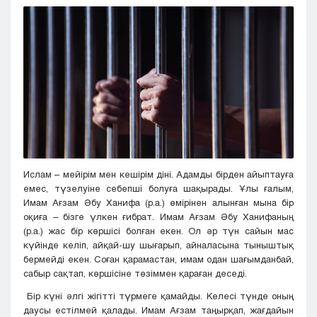
Кызылорда
Павлодар
Петропавловск
Семей
Талдыкорган
Тараз
Туркестан
Уральск
Усть-Каменогорск
Шымкент
Ислам – мейірім мен кешірім діні. Адамды бірден айыптауға
емес, түзелуіне себепші болуға шақырады. Ұлы ғалым,
Имам Ағзам Әбу Ханифа (р.а.) өмірінен алынған мына бір
оқиға – бізге үлкен ғибрат. Имам Ағзам Әбу Ханифаның
(р.а.) жас бір көршісі болған екен. Ол әр түн сайын мас
күйінде келіп, айқай-шу шығарып, айналасына тыныштық
бермейді екен. Соған қарамастан, имам одан шағымданбай,
сабыр сақтап, көршісіне төзіммен қараған деседі.
Бір күні әлгі жігітті түрмеге қамайды. Келесі түнде оның
даусы естілмей қалады. Имам Ағзам таңырқап, жағдайын