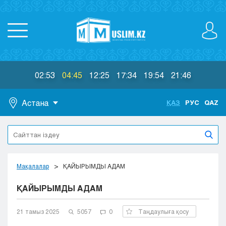
02:53
04:45
12:25
17:34
19:54
21:46
Астана
ҚАЗ
РУС
QAZ
Астана
Алматы
Актау
Актобе
Мақалалар
ҚАЙЫРЫМДЫ АДАМ
Атырау
ҚАЙЫРЫМДЫ АДАМ
Жезказган
Караганда
Кокшетау
21 тамыз 2025
5057
0
Таңдаулыға қосу
Костанай