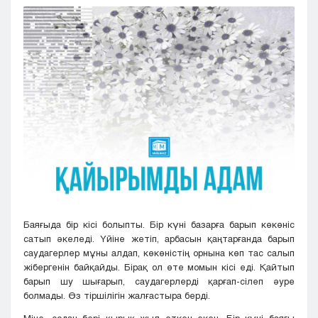
Кызылорда
Павлодар
Петропавловск
Семей
Талдыкорган
Тараз
Туркестан
Уральск
Усть-Каменогорск
Шымкент
Баяғыда бір кісі болыпты. Бір күні базарға барып көкөніс
сатып әкеледі. Үйіне жетіп, арбасын қаңтарғанда барып
саудагерлер мұны алдап, көкөністің орнына көп тас салып
жібергенін байқайды. Бірақ ол өте момын кісі еді. Қайтып
барып шу шығарып, саудагерлерді қарғап-сілеп әуре
болмады. Өз тіршілігін жалғастыра берді.