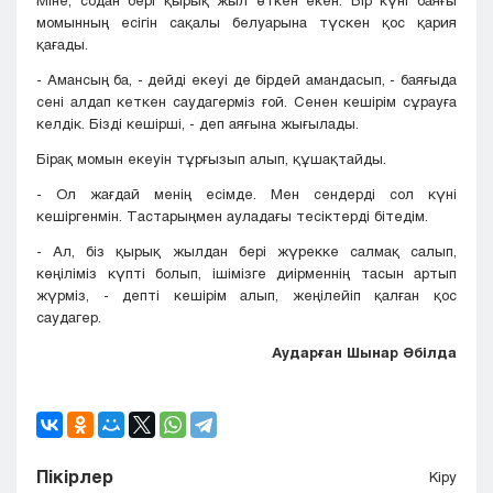
Міне, содан бері қырық жыл өткен екен. Бір күні баяғы
момынның есігін сақалы белуарына түскен қос қария
қағады.
- Амансың ба, - дейді екеуі де бірдей амандасып, - баяғыда
сені алдап кеткен саудагерміз ғой. Сенен кешірім сұрауға
келдік. Бізді кешірші, - деп аяғына жығылады.
Бірақ момын екеуін тұрғызып алып, құшақтайды.
- Ол жағдай менің есімде. Мен сендерді сол күні
кешіргенмін. Тастарыңмен ауладағы тесіктерді бітедім.
- Ал, біз қырық жылдан бері жүрекке салмақ салып,
көңіліміз күпті болып, ішімізге диірменнің тасын артып
жүрміз, - депті кешірім алып, жеңілейіп қалған қос
саудагер.
Аударған Шынар Әбілда
Пікірлер
Кіру