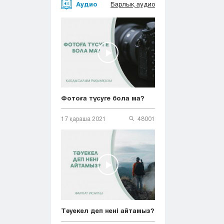
Аудио
Барлық аудио
Фотоға түсуге бола ма?
17 қараша 2021
48001
Тәуекел деп нені айтамыз?