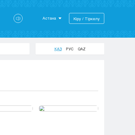
Астана
Кіру / Тіркелу
Астана
Алматы
Актау
ҚАЗ
РУС
QAZ
Актобе
Атырау
Жезказган
Караганда
Кокшетау
Костанай
Кызылорда
Павлодар
Петропавловск
Семей
Талдыкорган