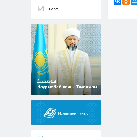
Тест
Бас муфти
Наурызбай қажы Тағанұлы
Исламмен таныс