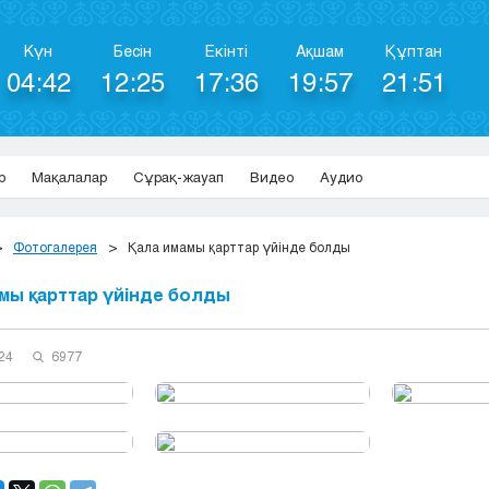
Күн
Бесін
Екінті
Ақшам
Құптан
04:42
12:25
17:36
19:57
21:51
р
Мақалалар
Сұрақ-жауап
Видео
Аудио
Фотогалерея
Қала имамы қарттар үйінде болды
мы қарттар үйінде болды
24
6977