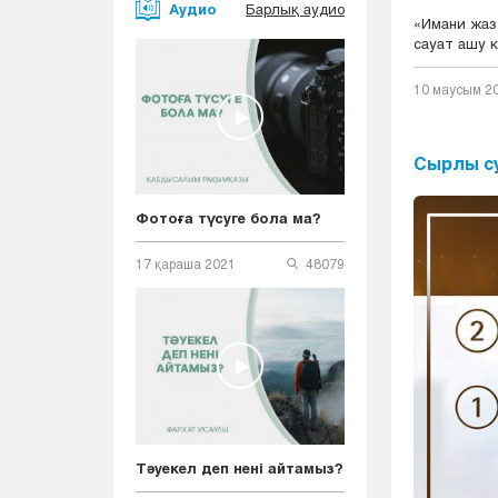
Аудио
Барлық аудио
«Имани жаз
сауат ашу 
10 маусым 2
Сырлы с
Фотоға түсуге бола ма?
17 қараша 2021
48079
Тәуекел деп нені айтамыз?