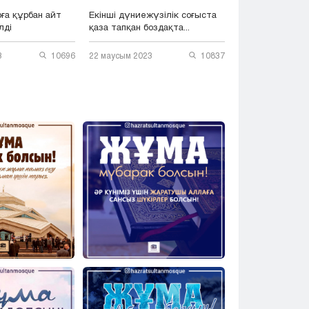
ға құрбан айт
Екінші дүниежүзілік соғыста
лді
қаза тапқан боздақта...
3
10696
22 маусым 2023
10837