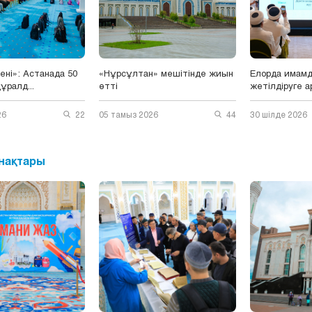
уені»: Астанада 50
«Нұрсұлтан» мешітінде жиын
Елорда имамд
ұралд...
өтті
жетілдіруге ар
26
22
05 тамыз 2026
44
30 шілде 2026
нақтары