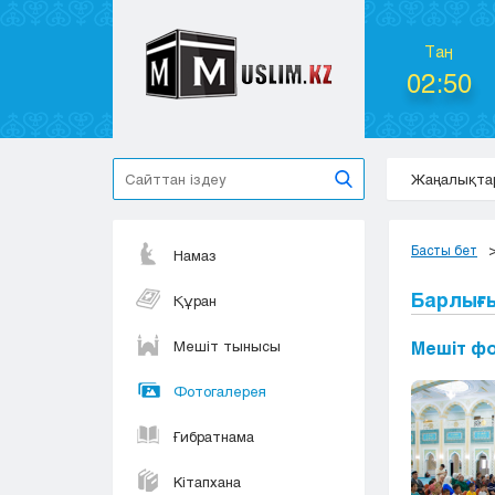
Таң
02:50
Жаңалықта
Басты бет
Намаз
Барлығ
Құран
Мешіт тынысы
Мешіт ф
Фотогалерея
Ғибратнама
Кітапхана