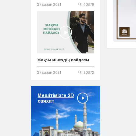
27 қазан 2021
40379
Жақсы мінездің пайдасы
27 қазан 2021
20872
Мешітімізге 3D
саяхат