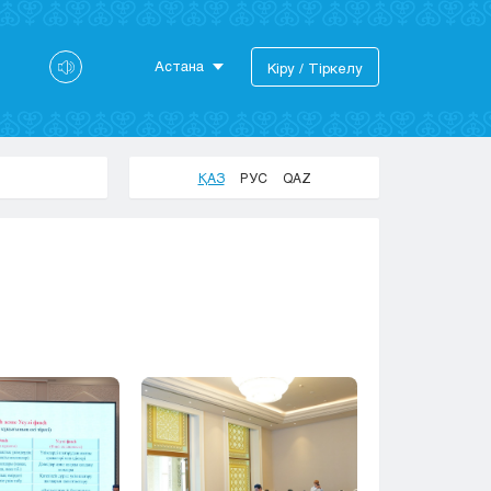
Астана
Кіру / Тіркелу
Астана
Алматы
Актау
ҚАЗ
РУС
QAZ
Актобе
Атырау
Жезказган
Караганда
Кокшетау
Костанай
Кызылорда
Павлодар
Петропавловск
Семей
Талдыкорган