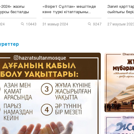
-2024» жазғы
«Әзірет Сұлтан» мешітінде
Зағип қарттар
курсы басталды
көне түркі кітаптарыны...
сыйлығы бері
024
10443
31 мамыр 2024
9247
27 маусым 202
уреттер