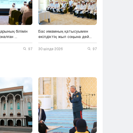
Тараз
Туркестан
Уральск
Усть-Каменогорск
Шымкент
арының білімін
Бас имамның қатысуымен
налған ...
өкілдіктің жыл соңына дей...
97
30 шілде 2026
97