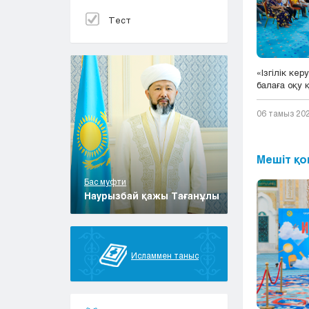
Тест
«Ізгілік кер
балаға оқу қ
06 тамыз 20
Мешіт қо
Бас муфти
Наурызбай қажы Тағанұлы
Исламмен таныс