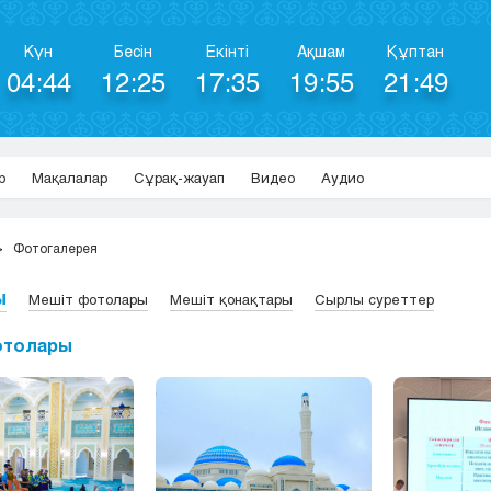
Күн
Бесін
Екінті
Ақшам
Құптан
04:44
12:25
17:35
19:55
21:49
р
Мақалалар
Сұрақ-жауап
Видео
Аудио
Фотогалерея
ы
Мешіт фотолары
Мешіт қонақтары
Сырлы суреттер
отолары