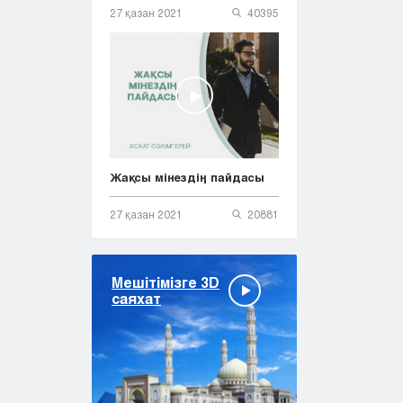
27 қазан 2021
40395
Жақсы мінездің пайдасы
27 қазан 2021
20881
Мешітімізге 3D
саяхат