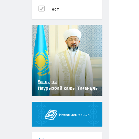
Тест
Бас муфти
Наурызбай қажы Тағанұлы
Исламмен таныс