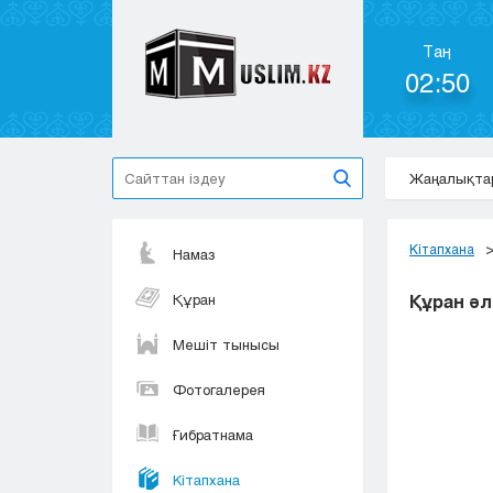
Таң
02:50
Жаңалықта
Кітапхана
Намаз
Құран
Құран әл
Мешіт тынысы
Фотогалерея
Ғибратнама
Кітапхана