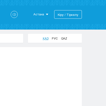
Астана
Кіру / Тіркелу
Астана
Алматы
Актау
ҚАЗ
РУС
QAZ
Актобе
Атырау
Жезказган
Караганда
Кокшетау
Костанай
Кызылорда
Павлодар
Петропавловск
Семей
Талдыкорган