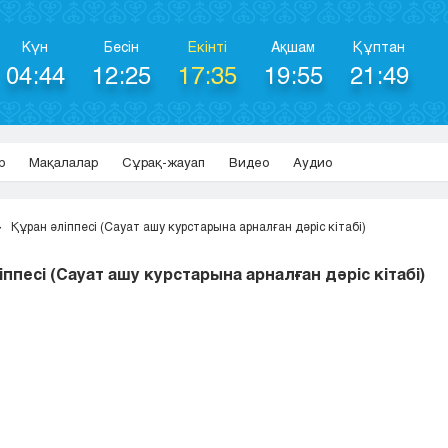
Күн
Бесін
Екінті
Ақшам
Құптан
04:44
12:25
17:35
19:55
21:49
р
Мақалалар
Сұрақ-жауап
Видео
Аудио
Құран әліппесі (Сауат ашу курстарына арналған дәріс кітабі)
іппесі (Сауат ашу курстарына арналған дәріс кітабі)