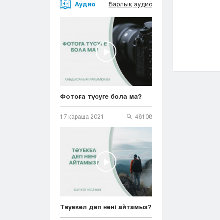
Аудио
Барлық аудио
Фотоға түсуге бола ма?
17 қараша 2021
48108
Тәуекел деп нені айтамыз?