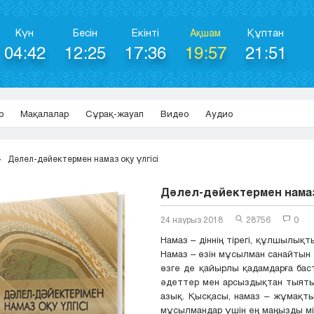
Күн
Бесін
Екінті
Ақшам
Құптан
04:42
12:25
17:36
19:57
21:51
р
Мақалалар
Сұрақ-жауап
Видео
Аудио
Дәлел-дәйектермен намаз оқу үлгісі
Дәлел-дәйектермен намаз 
24 наурыз 2018
28756
0
Намаз – діннің тірегі, құлшылықт
Намаз – өзін мұсылман санайтын
өзге де қайырлы қадамдарға бас
әдеттер мен арсыздықтан тыяты
азық. Қысқасы, намаз – жұмақты
мұсылмандар үшін ең маңызды мі