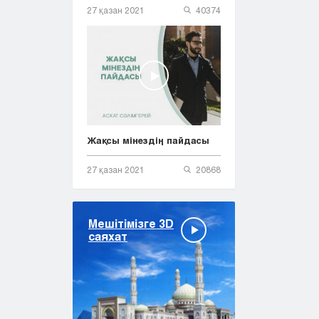
27 қазан 2021
40374
Жақсы мінездің пайдасы
27 қазан 2021
20868
Мешітімізге 3D
саяхат