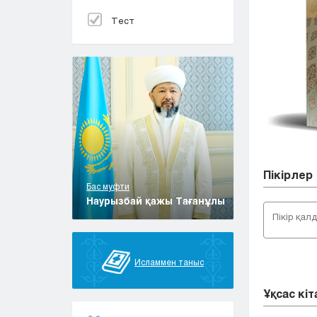
Тест
Пікірлер
Бас муфти
Наурызбай қажы Тағанұлы
Исламмен таныс
Ұқсас кі