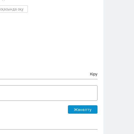
Тараз
Туркестан
сқасында оқу
Уральск
Усть-Каменогорск
Шымкент
Кіру
Жөнелту