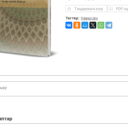
Таңдаулыға қосу
PDF нұ
Тегтер:
Намаз оқу
таптар