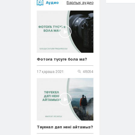
Аудио
Барлық аудио
Фотоға түсуге бола ма?
17 қараша 2021
48054
Тәуекел деп нені айтамыз?