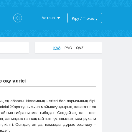
Астана
Кіру / Тіркелу
Астана
Алматы
Актау
ҚАЗ
РУС
QAZ
Актобе
Атырау
Жезказган
Караганда
оқу үлгісі
Кокшетау
Костанай
Кызылорда
ың ең абзалы. Исламның негізгі бес парызының бірі.
Павлодар
 кісіні Жаратушысына мойынсұндырып, қанағат пен
Петропавловск
тайтын ғибраты мол ғибадат. Сондай-ақ, ол – жат
н, азғындықтан сақтайтын құлшылық һәм рухани
Семей
ң кілті. Сондықтан да, намазды дұрыс орындау –
Талдыкорган
ндет.