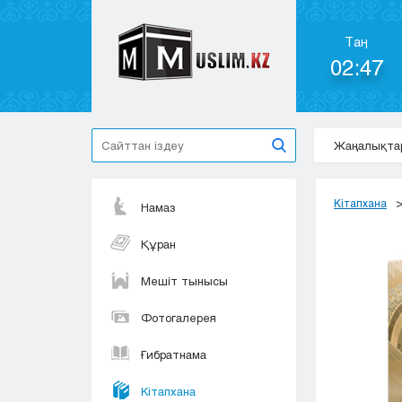
Таң
02:47
Жаңалықта
Кітапхана
Намаз
Құран
Мешіт тынысы
Фотогалерея
Ғибратнама
Кітапхана