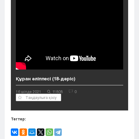
Кызылорда
Павлодар
Петропавловск
Семей
Талдыкорган
Тараз
Туркестан
Уральск
Усть-Каменогорск
Шымкент
Құран әліппесі (18-дәріс)
16 шілде 2021
11808
0
Таңдаулыға қосу
Тегтер: