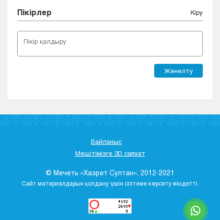
Пікірлер
Кіру
Жөнелту
Байланыс
Мешітімізге 3D саяхат
© Мечеть «Хазрет Султан», 2012-2021
Сайт материалдарын қолдану үшін сілтеме көрсету міндетті.