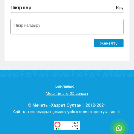
Пікірлер
Кіру
Жөнелту
Байланыс
Мешітімізге 3D саяхат
© Мечеть «Хазрет Султан», 2012-2021
Сайт материалдарын қолдану үшін сілтеме көрсету міндетті.