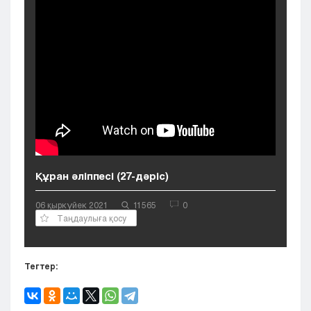
Кызылорда
Павлодар
Петропавловск
Семей
Талдыкорган
Тараз
Туркестан
Уральск
Усть-Каменогорск
Шымкент
Құран әліппесі (27-дәріс)
06 қыркүйек 2021
11565
0
Таңдаулыға қосу
Тегтер: