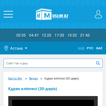
02:55
04:47
12:25
17:33
19:52
21:43
Астана
ҚАЗ
РУС
QAZ
Астана
Алматы
Актау
Актобе
Басты бет
Видео
Құран әліппесі (30-дәріс)
Атырау
Жезказган
Құран әліппесі (30-дәріс)
Караганда
Кокшетау
Костанай