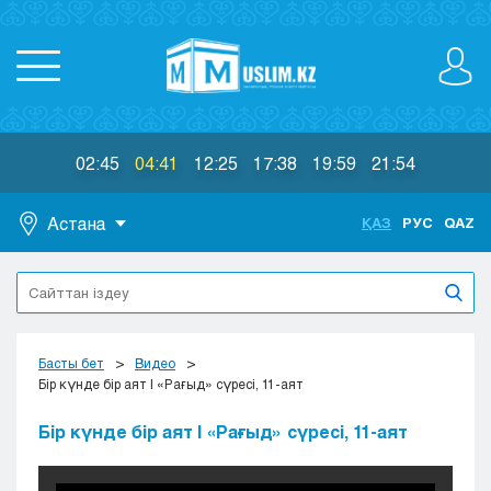
02:45
04:41
12:25
17:38
19:59
21:54
Астана
ҚАЗ
РУС
QAZ
Астана
Алматы
Актау
Актобе
Басты бет
Видео
Атырау
Бір күнде бір аят | «Рағыд» сүресі, 11-аят
Жезказган
Бір күнде бір аят | «Рағыд» сүресі, 11-аят
Караганда
Кокшетау
Костанай