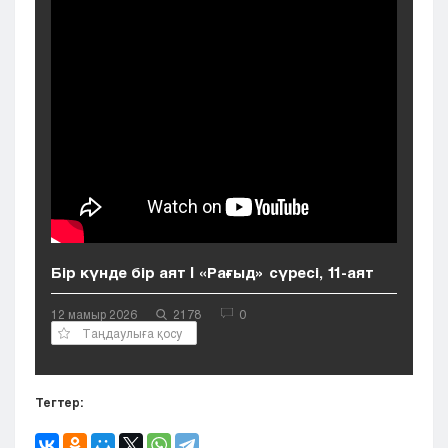
Кызылорда
Павлодар
Петропавловск
Семей
Талдыкорган
Тараз
Туркестан
Уральск
Усть-Каменогорск
Шымкент
Бір күнде бір аят | «Рағыд» сүресі, 11-аят
12 мамыр 2026
2178
0
Таңдаулыға қосу
Тегтер: