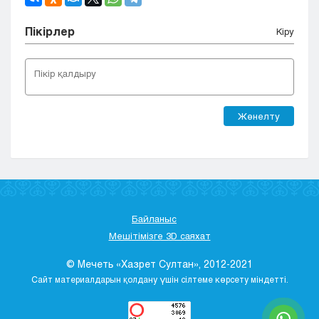
Пікірлер
Кіру
Жөнелту
Байланыс
Мешітімізге 3D саяхат
© Мечеть «Хазрет Султан», 2012-2021
Сайт материалдарын қолдану үшін сілтеме көрсету міндетті.