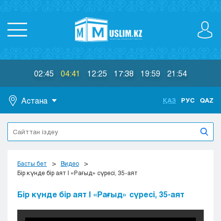
02:45
04:41
12:25
17:38
19:59
21:54
Астана
ҚАЗ
РУС
QAZ
Астана
Алматы
Актау
Актобе
Басты бет
Видео
Атырау
Бір күнде бір аят | «Рағыд» сүресі, 35-аят
Жезказган
Бір күнде бір аят | «Рағыд» сүресі, 35-аят
Караганда
Кокшетау
Костанай