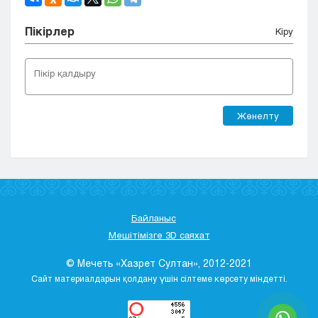
Пікірлер
Кіру
Жөнелту
Байланыс
Мешітімізге 3D саяхат
© Мечеть «Хазрет Султан», 2012-2021
Сайт материалдарын қолдану үшін сілтеме көрсету міндетті.