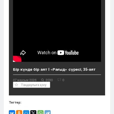
Кызылорда
Павлодар
Петропавловск
Семей
Талдыкорган
Тараз
Туркестан
Уральск
Усть-Каменогорск
Шымкент
Бір күнде бір аят | «Рағыд» сүресі, 35-аят
07 маусым 2026
2030
0
Таңдаулыға қосу
Тегтер: