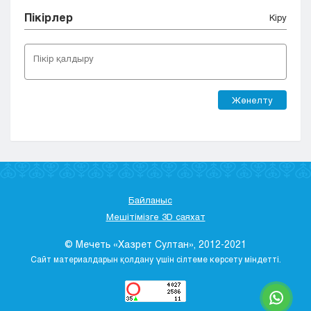
Пікірлер
Кіру
Жөнелту
Байланыс
Мешітімізге 3D саяхат
© Мечеть «Хазрет Султан», 2012-2021
Сайт материалдарын қолдану үшін сілтеме көрсету міндетті.