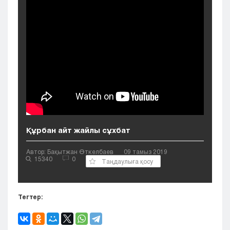
Кызылорда
Павлодар
Петропавловск
Семей
Талдыкорган
Тараз
Туркестан
Уральск
Усть-Каменогорск
Шымкент
Құрбан айт жайлы сұхбат
Автор: Бақытжан Өткелбаев
09 тамыз 2019
15340
0
Таңдаулыға қосу
Тегтер: