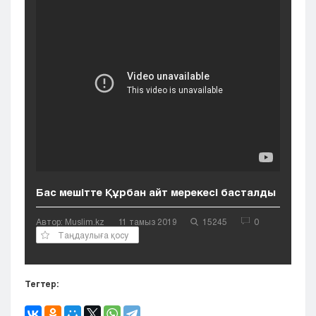
Кызылорда
Павлодар
Петропавловск
Семей
Талдыкорган
Тараз
Туркестан
Уральск
Усть-Каменогорск
Шымкент
Бас мешітте Құрбан айт мерекесі басталды
Автор: Muslim.kz
11 тамыз 2019
15245
0
Таңдаулыға қосу
Тегтер: