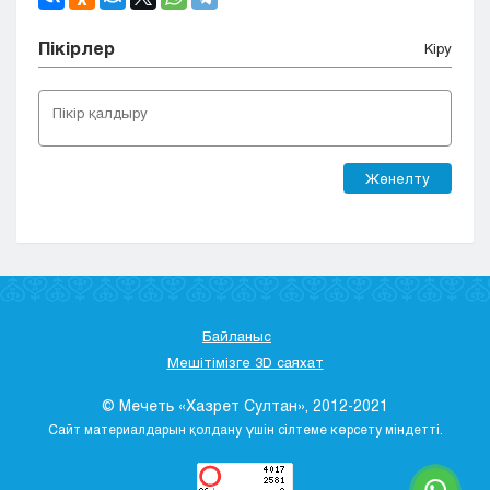
Пікірлер
Кіру
Жөнелту
Байланыс
Мешітімізге 3D саяхат
© Мечеть «Хазрет Султан», 2012-2021
Сайт материалдарын қолдану үшін сілтеме көрсету міндетті.