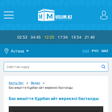
02:53
04:45
12:25
17:34
19:54
21:46
Астана
ҚАЗ
РУС
QAZ
Астана
Алматы
Актау
Актобе
Басты бет
Видео
Атырау
Бас мешітте Құрбан айт мерекесі басталды
Жезказган
Бас мешітте Құрбан айт мерекесі басталды
Караганда
Кокшетау
Костанай